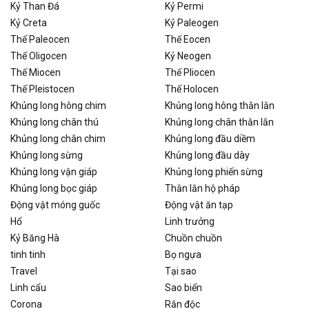
Kỷ Than Đá
Kỷ Permi
Kỷ Creta
Kỷ Paleogen
Thế Paleocen
Thế Eocen
Thế Oligocen
Kỷ Neogen
Thế Miocen
Thế Pliocen
Thế Pleistocen
Thế Holocen
Khủng long hông chim
Khủng long hông thằn lằn
Khủng long chân thú
Khủng long chân thằn lằn
Khủng long chân chim
Khủng long đầu diềm
Khủng long sừng
Khủng long đầu dày
Khủng long vận giáp
Khủng long phiến sừng
Khủng long bọc giáp
Thằn lằn hộ pháp
Động vật móng guốc
Động vật ăn tạp
Hổ
Linh trưởng
Kỷ Băng Hà
Chuồn chuồn
tinh tinh
Bọ ngựa
Travel
Tại sao
Linh cẩu
Sao biển
Corona
Rắn độc