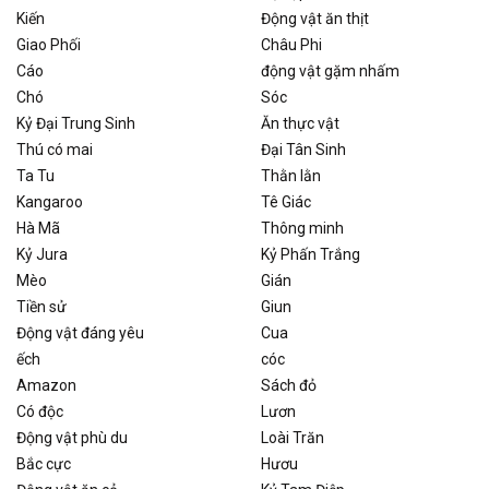
Kiến
Động vật ăn thịt
Giao Phối
Châu Phi
Cáo
động vật gặm nhấm
Chó
Sóc
Kỷ Đại Trung Sinh
Ăn thực vật
Thú có mai
Đại Tân Sinh
Ta Tu
Thằn lằn
Kangaroo
Tê Giác
Hà Mã
Thông minh
Kỷ Jura
Kỷ Phấn Trắng
Mèo
Gián
Tiền sử
Giun
Động vật đáng yêu
Cua
ếch
cóc
Amazon
Sách đỏ
Có độc
Lươn
Động vật phù du
Loài Trăn
Bắc cực
Hươu