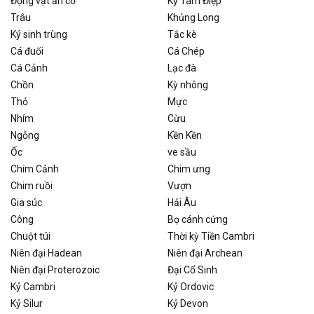
Động vật ăn cỏ
Kỷ Tam Điệp
Trâu
Khủng Long
Ký sinh trùng
Tắc kè
Cá đuối
Cá Chép
Cá Cảnh
Lạc đà
Chồn
Kỳ nhông
Thỏ
Mực
Nhím
Cừu
Ngỗng
Kền Kền
Ốc
ve sầu
Chim Cảnh
Chim ưng
Chim ruồi
Vượn
Gia súc
Hải Âu
Công
Bọ cánh cứng
Chuột túi
Thời kỳ Tiền Cambri
Niên đại Hadean
Niên đại Archean
Niên đại Proterozoic
Đại Cổ Sinh
Kỷ Cambri
Kỷ Ordovic
Kỷ Silur
Kỷ Devon