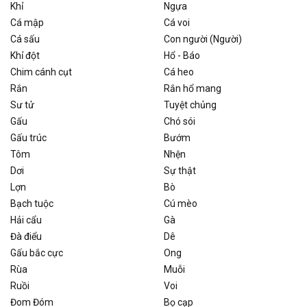
Khỉ
Ngựa
Cá mập
Cá voi
Cá sấu
Con người (Người)
Khỉ đột
Hổ - Báo
Chim cánh cụt
Cá heo
Rắn
Rắn hổ mang
Sư tử
Tuyệt chủng
Gấu
Chó sói
Gấu trúc
Bướm
Tôm
Nhện
Dơi
Sự thật
Lợn
Bò
Bạch tuộc
Cú mèo
Hải cẩu
Gà
Đà điểu
Dê
Gấu bắc cực
Ong
Rùa
Muỗi
Ruồi
Voi
Đom Đóm
Bọ cạp