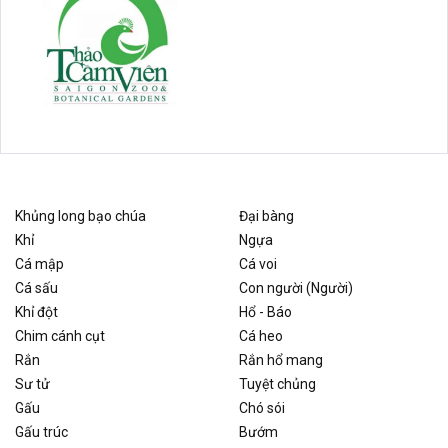
Khủng long bạo chúa
Đại bàng
Khỉ
Ngựa
Cá mập
Cá voi
Cá sấu
Con người (Người)
Khỉ đột
Hổ - Báo
Chim cánh cụt
Cá heo
Rắn
Rắn hổ mang
Sư tử
Tuyệt chủng
Gấu
Chó sói
Gấu trúc
Bướm