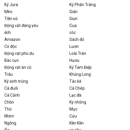
Kỷ Jura
Kỷ Phấn Trắng
Mèo
Gián
Tiền sử
Giun
Động vật đáng yêu
Cua
ếch
cóc
Amazon
Sách đỏ
Có độc
Lươn
Động vật phù du
Loài Trăn
Bắc cực
Hươu
Động vật ăn cỏ
Kỷ Tam Điệp
Trâu
Khủng Long
Ký sinh trùng
Tắc kè
Cá đuối
Cá Chép
Cá Cảnh
Lạc đà
Chồn
Kỳ nhông
Thỏ
Mực
Nhím
Cừu
Ngỗng
Kền Kền