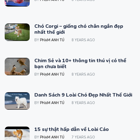
Chó Corgi – giống chó chân ngắn đẹp
nhất thế giới
BY
PHẠM ANH TÚ
8 YEARS AGO
Chim Sẻ và 10+ thông tin thú vị có thể
bạn chưa biết
BY
PHẠM ANH TÚ
8 YEARS AGO
Danh Sách 9 Loài Chó Đẹp Nhất Thế Giới
BY
PHẠM ANH TÚ
8 YEARS AGO
15 sự thật hấp dẫn về Loài Cáo
BY
PHẠM ANH TÚ
7 YEARS AGO