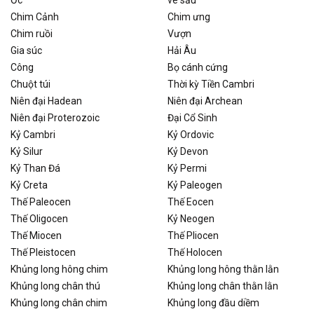
Ốc
ve sầu
Chim Cảnh
Chim ưng
Chim ruồi
Vượn
Gia súc
Hải Âu
Công
Bọ cánh cứng
Chuột túi
Thời kỳ Tiền Cambri
Niên đại Hadean
Niên đại Archean
Niên đại Proterozoic
Đại Cổ Sinh
Kỷ Cambri
Kỷ Ordovic
Kỷ Silur
Kỷ Devon
Kỷ Than Đá
Kỷ Permi
Kỷ Creta
Kỷ Paleogen
Thế Paleocen
Thế Eocen
Thế Oligocen
Kỷ Neogen
Thế Miocen
Thế Pliocen
Thế Pleistocen
Thế Holocen
Khủng long hông chim
Khủng long hông thằn lằn
Khủng long chân thú
Khủng long chân thằn lằn
Khủng long chân chim
Khủng long đầu diềm