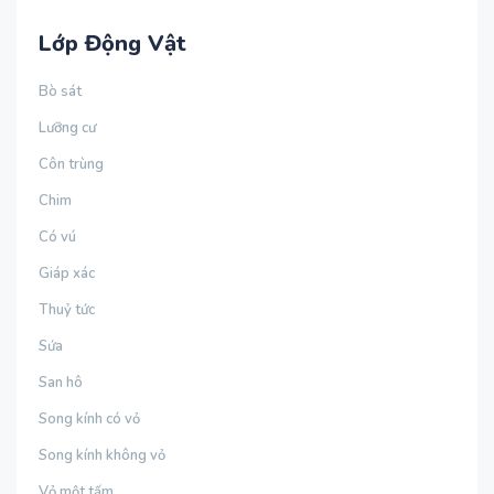
Lớp Động Vật
Bò sát
Lưỡng cư
Côn trùng
Chim
Có vú
Giáp xác
Thuỷ tức
Sứa
San hô
Song kính có vỏ
Song kính không vỏ
Vỏ một tấm