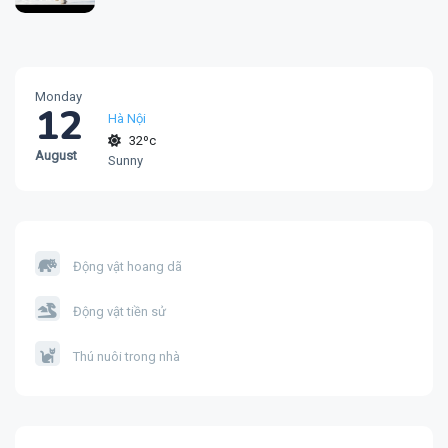
Monday
12
Hà Nội
32ºc
August
Sunny
Động vật hoang dã
Động vật tiền sử
Thú nuôi trong nhà