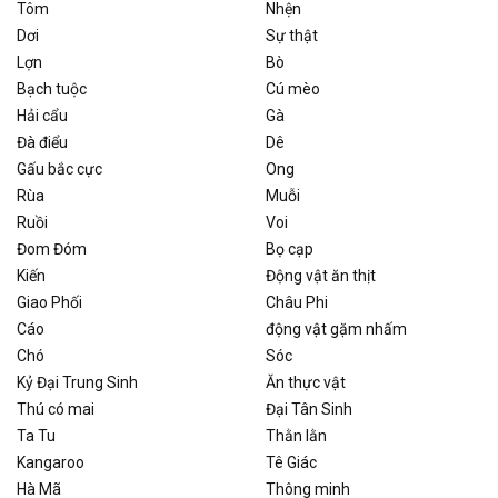
Tôm
Nhện
Dơi
Sự thật
Lợn
Bò
Bạch tuộc
Cú mèo
Hải cẩu
Gà
Đà điểu
Dê
Gấu bắc cực
Ong
Rùa
Muỗi
Ruồi
Voi
Đom Đóm
Bọ cạp
Kiến
Động vật ăn thịt
Giao Phối
Châu Phi
Cáo
động vật gặm nhấm
Chó
Sóc
Kỷ Đại Trung Sinh
Ăn thực vật
Thú có mai
Đại Tân Sinh
Ta Tu
Thằn lằn
Kangaroo
Tê Giác
Hà Mã
Thông minh