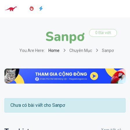
Sanpơ
0 Bài viết
You Are Here:
Home
Chuyên Mục
Sanpơ
Chưa có bài viết cho Sanpơ
Xem tất cả