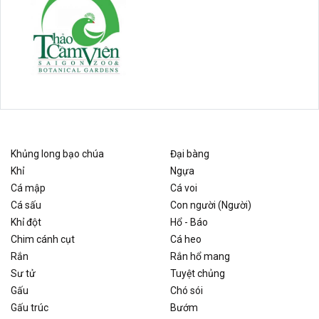
Khủng long bạo chúa
Đại bàng
Khỉ
Ngựa
Cá mập
Cá voi
Cá sấu
Con người (Người)
Khỉ đột
Hổ - Báo
Chim cánh cụt
Cá heo
Rắn
Rắn hổ mang
Sư tử
Tuyệt chủng
Gấu
Chó sói
Gấu trúc
Bướm