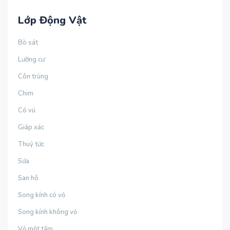
Lớp Động Vật
Bò sát
Lưỡng cư
Côn trùng
Chim
Có vú
Giáp xác
Thuỷ tức
Sứa
San hô
Song kính có vỏ
Song kính không vỏ
Vỏ một tấm