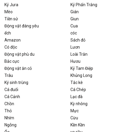
Kỷ Jura
Kỷ Phấn Trắng
Mèo
Gián
Tiền sử
Giun
Động vật đáng yêu
Cua
ếch
cóc
Amazon
Sách đỏ
Có độc
Lươn
Động vật phù du
Loài Trăn
Bắc cực
Hươu
Động vật ăn cỏ
Kỷ Tam Điệp
Trâu
Khủng Long
Ký sinh trùng
Tắc kè
Cá đuối
Cá Chép
Cá Cảnh
Lạc đà
Chồn
Kỳ nhông
Thỏ
Mực
Nhím
Cừu
Ngỗng
Kền Kền