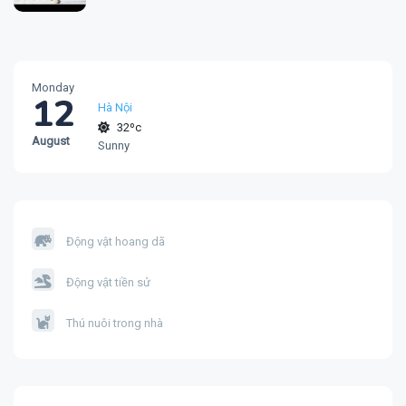
Monday
12
Hà Nội
32ºc
August
Sunny
Động vật hoang dã
Động vật tiền sử
Thú nuôi trong nhà