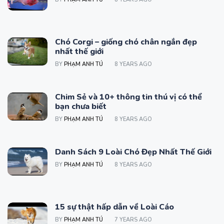
Chó Corgi – giống chó chân ngắn đẹp
nhất thế giới
BY
PHẠM ANH TÚ
8 YEARS AGO
Chim Sẻ và 10+ thông tin thú vị có thể
bạn chưa biết
BY
PHẠM ANH TÚ
8 YEARS AGO
Danh Sách 9 Loài Chó Đẹp Nhất Thế Giới
BY
PHẠM ANH TÚ
8 YEARS AGO
15 sự thật hấp dẫn về Loài Cáo
BY
PHẠM ANH TÚ
7 YEARS AGO