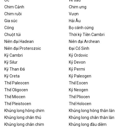
Ốc
ve sầu
Chim Cảnh
Chim ưng
Chim ruồi
Vượn
Gia súc
Hải Âu
Công
Bọ cánh cứng
Chuột túi
Thời kỳ Tiền Cambri
Niên đại Hadean
Niên đại Archean
Niên đại Proterozoic
Đại Cổ Sinh
Kỷ Cambri
Kỷ Ordovic
Kỷ Silur
Kỷ Devon
Kỷ Than Đá
Kỷ Permi
Kỷ Creta
Kỷ Paleogen
Thế Paleocen
Thế Eocen
Thế Oligocen
Kỷ Neogen
Thế Miocen
Thế Pliocen
Thế Pleistocen
Thế Holocen
Khủng long hông chim
Khủng long hông thằn lằn
Khủng long chân thú
Khủng long chân thằn lằn
Khủng long chân chim
Khủng long đầu diềm