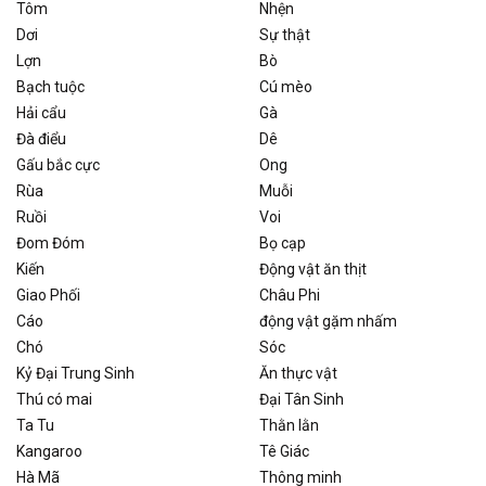
Tôm
Nhện
Dơi
Sự thật
Lợn
Bò
Bạch tuộc
Cú mèo
Hải cẩu
Gà
Đà điểu
Dê
Gấu bắc cực
Ong
Rùa
Muỗi
Ruồi
Voi
Đom Đóm
Bọ cạp
Kiến
Động vật ăn thịt
Giao Phối
Châu Phi
Cáo
động vật gặm nhấm
Chó
Sóc
Kỷ Đại Trung Sinh
Ăn thực vật
Thú có mai
Đại Tân Sinh
Ta Tu
Thằn lằn
Kangaroo
Tê Giác
Hà Mã
Thông minh