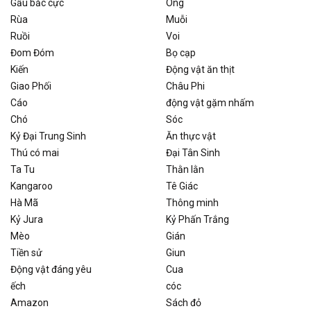
Gấu bắc cực
Ong
Rùa
Muỗi
Ruồi
Voi
Đom Đóm
Bọ cạp
Kiến
Động vật ăn thịt
Giao Phối
Châu Phi
Cáo
động vật gặm nhấm
Chó
Sóc
Kỷ Đại Trung Sinh
Ăn thực vật
Thú có mai
Đại Tân Sinh
Ta Tu
Thằn lằn
Kangaroo
Tê Giác
Hà Mã
Thông minh
Kỷ Jura
Kỷ Phấn Trắng
Mèo
Gián
Tiền sử
Giun
Động vật đáng yêu
Cua
ếch
cóc
Amazon
Sách đỏ