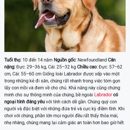
Tuổi thọ:
10 đến 14 năm
Nguồn gốc:
Newfoundland
Cân
nặng:
Đực: 29–36 kg, Cái: 25–32 kg
Chiều cao:
Đực: 57–62
cm, Cái: 55–60 cm Giống loài Labrador được xếp vào một
trong những kẻ đi săn, chúng rất nhanh trong việc tóm gọn
lấy con mồi và đem về cho chủ. Khả năng này cũng chứng
minh cho sự thông minh của chúng, bề ngoài
Labrador
có
ngoại hình đáng yêu
với tính cách dễ gần. Chúng quý con
người và đặc biệt với những đứa trẻ và cực kỳ điềm tĩnh. Khi
chơi với chúng, phần lớn mọi người đều rất thấy thỏa mái,
nhẹ nhàng, chúng mang lại cảm giác an toàn hơn bao giờ hết.