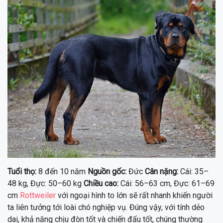
Tuổi thọ:
8 đến 10 năm
Nguồn gốc:
Đức
Cân nặng:
Cái: 35–
48 kg, Đực: 50–60 kg
Chiều cao:
Cái: 56–63 cm, Đực: 61–69
cm
Rottweiler
với ngoại hình to lớn sẽ rất nhanh khiến người
ta liên tưởng tới loài chó nghiệp vụ. Đúng vậy, với tính dẻo
dai, khả năng chịu đòn tốt và chiến đấu tốt, chúng thường