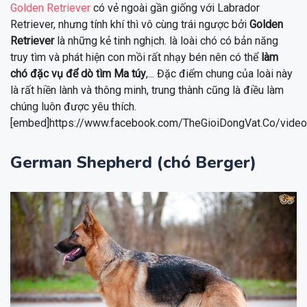
Golden Retriever
có vẻ ngoài gần giống với Labrador
Retriever, nhưng tính khí thì vô cùng trái ngược bởi
Golden
Retriever
là những kẻ tinh nghịch. là loài chó có bản năng
truy tìm và phát hiện con mồi rất nhạy bén nên có thể
làm
chó đặc vụ để dò tìm Ma túy
,... Đặc điểm chung của loài này
là rất hiền lành và thông minh, trung thành cũng là điều làm
chúng luôn được yêu thích.
[embed]https://www.facebook.com/TheGioiDongVat.Co/vid
German Shepherd (chó Berger)