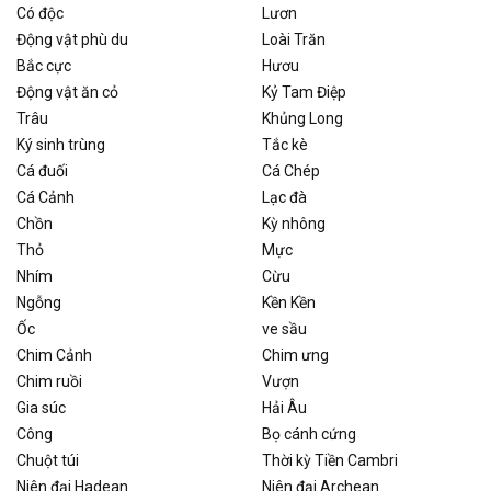
Có độc
Lươn
Động vật phù du
Loài Trăn
Bắc cực
Hươu
Động vật ăn cỏ
Kỷ Tam Điệp
Trâu
Khủng Long
Ký sinh trùng
Tắc kè
Cá đuối
Cá Chép
Cá Cảnh
Lạc đà
Chồn
Kỳ nhông
Thỏ
Mực
Nhím
Cừu
Ngỗng
Kền Kền
Ốc
ve sầu
Chim Cảnh
Chim ưng
Chim ruồi
Vượn
Gia súc
Hải Âu
Công
Bọ cánh cứng
Chuột túi
Thời kỳ Tiền Cambri
Niên đại Hadean
Niên đại Archean