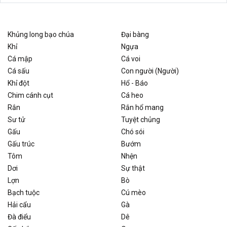
Khủng long bạo chúa
Đại bàng
Khỉ
Ngựa
Cá mập
Cá voi
Cá sấu
Con người (Người)
Khỉ đột
Hổ - Báo
Chim cánh cụt
Cá heo
Rắn
Rắn hổ mang
Sư tử
Tuyệt chủng
Gấu
Chó sói
Gấu trúc
Bướm
Tôm
Nhện
Dơi
Sự thật
Lợn
Bò
Bạch tuộc
Cú mèo
Hải cẩu
Gà
Đà điểu
Dê