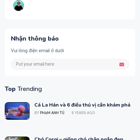
Nhận thông báo
Vui lòng điện email ở dưới
Top
Trending
Cá La Hán và 6 điều thú vị cần khám phá
BY
PHẠM ANH TÚ
8 YEARS AGO
Chó Corgi – giống chó chân ngắn đẹp