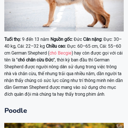
Tuổi thọ:
9 đến 13 năm
Nguồn gốc:
Đức
Cân nặng:
Đực: 30–
40 kg, Cái: 22–32 kg
Chiều cao:
Đực: 60–65 cm, Cái: 55–60
cm German Shepherd (
chó Becgie
) hay còn được gọi với cái
tên là "
chó chăn cừu Đức
", thời kỳ ban đầu thì German
Shepherd được người nông dân sử dụng trong việc trông
nhà và chăn cừu, thế nhưng trải qua nhiều năm, dần người ta
nhận thấy chúng có sức lực cũng như trí thông minh nên dần
dần German Shepherd được mang vào sử dụng cho mục
đích quân đội mà chúng ta hay thấy trong phim ảnh.
Poodle