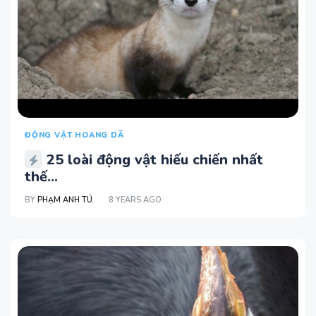
ĐỘNG VẬT HOANG DÃ
25 loài động vật hiếu chiến nhất
thế...
BY
PHẠM ANH TÚ
8 YEARS AGO