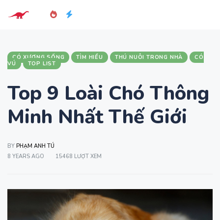
CÓ XƯƠNG SỐNG
TÌM HIỂU
THÚ NUÔI TRONG NHÀ
CÓ
VÚ
TOP LIST
Top 9 Loài Chó Thông
Minh Nhất Thế Giới
BY
PHẠM ANH TÚ
8 YEARS AGO
15468 LƯỢT XEM