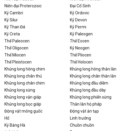
Niên đại Proterozoic
Đại Cổ Sinh
Kỷ Cambri
Kỷ Ordovic
Kỷ Silur
Kỷ Devon
Kỷ Than Đá
Kỷ Permi
Kỷ Creta
Kỷ Paleogen
Thế Paleocen
Thế Eocen
Thế Oligocen
Kỷ Neogen
Thế Miocen
Thế Pliocen
Thế Pleistocen
Thế Holocen
Khủng long hông chim
Khủng long hông thằn lằn
Khủng long chân thú
Khủng long chân thằn lằn
Khủng long chân chim
Khủng long đầu diềm
Khủng long sừng
Khủng long đầu dày
Khủng long vận giáp
Khủng long phiến sừng
Khủng long bọc giáp
Thằn lằn hộ pháp
Động vật móng guốc
Động vật ăn tạp
Hổ
Linh trưởng
Kỷ Băng Hà
Chuồn chuồn