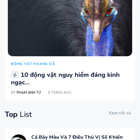
ĐỘNG VẬT HOANG DÃ
10 động vật nguy hiểm đáng kinh
ngạc...
BY
PHẠM ANH TÚ
8 YEARS AGO
Top
List
Xem tất cả
Cá Bảy Màu Và 7 Điều Thú Vị Sẽ Khiến