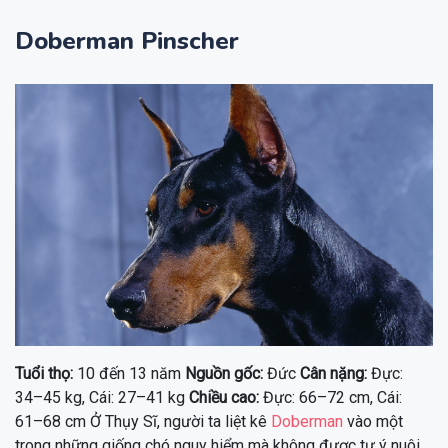
Doberman Pinscher
Tuổi thọ:
10 đến 13 năm
Nguồn gốc:
Đức
Cân nặng:
Đực:
34–45 kg, Cái: 27–41 kg
Chiều cao:
Đực: 66–72 cm, Cái:
61–68 cm Ở Thụy Sĩ, người ta liệt kê
Doberman
vào một
trong những giống chó nguy hiểm mà không được tự ý nuôi,