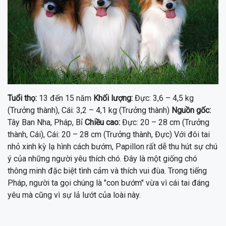
Tuổi thọ:
13 đến 15 năm
Khối lượng:
Đực: 3,6 – 4,5 kg
(Trưởng thành), Cái: 3,2 – 4,1 kg (Trưởng thành)
Nguồn gốc:
Tây Ban Nha, Pháp, Bỉ
Chiều cao:
Đực: 20 – 28 cm (Trưởng
thành, Cái), Cái: 20 – 28 cm (Trưởng thành, Đực) Với đôi tai
nhỏ xinh kỳ lạ hình cách bướm, Papillon rất dễ thu hút sự chú
ý của những người yêu thích chó. Đây là một giống chó
thông minh đặc biệt tình cảm và thích vui đùa. Trong tiếng
Pháp, người ta gọi chúng là "con bướm" vừa vì cái tai đáng
yêu mà cũng vì sự lả lướt của loài này.