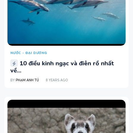
NƯỚC - ĐẠI DƯƠNG
10 điều kinh ngạc và điên rồ nhất
về...
BY
PHẠM ANH TÚ
8 YEARS AGO