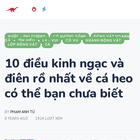
NƯỚC - ĐẠI DƯƠNG
CÓ XƯƠNG SỐNG
ĐỘNG VẬT HOANG
DÃ
TÌM HIỂU
LẠ - VUI
CÓ VÚ
NGÀNH ĐỘNG VẬT
LỚP ĐỘNG VẬT
CÁ
10 điều kinh ngạc và
điên rồ nhất về cá heo
có thể bạn chưa biết
BY
PHẠM ANH TÚ
8 YEARS AGO
1924 LƯỢT XEM