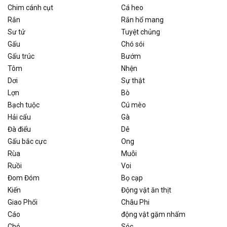
Chim cánh cụt
Cá heo
Rắn
Rắn hổ mang
Sư tử
Tuyệt chủng
Gấu
Chó sói
Gấu trúc
Bướm
Tôm
Nhện
Dơi
Sự thật
Lợn
Bò
Bạch tuộc
Cú mèo
Hải cẩu
Gà
Đà điểu
Dê
Gấu bắc cực
Ong
Rùa
Muỗi
Ruồi
Voi
Đom Đóm
Bọ cạp
Kiến
Động vật ăn thịt
Giao Phối
Châu Phi
Cáo
động vật gặm nhấm
Chó
Sóc