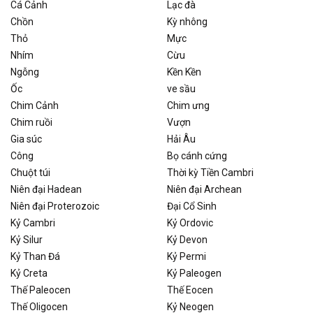
Cá Cảnh
Lạc đà
Chồn
Kỳ nhông
Thỏ
Mực
Nhím
Cừu
Ngỗng
Kền Kền
Ốc
ve sầu
Chim Cảnh
Chim ưng
Chim ruồi
Vượn
Gia súc
Hải Âu
Công
Bọ cánh cứng
Chuột túi
Thời kỳ Tiền Cambri
Niên đại Hadean
Niên đại Archean
Niên đại Proterozoic
Đại Cổ Sinh
Kỷ Cambri
Kỷ Ordovic
Kỷ Silur
Kỷ Devon
Kỷ Than Đá
Kỷ Permi
Kỷ Creta
Kỷ Paleogen
Thế Paleocen
Thế Eocen
Thế Oligocen
Kỷ Neogen