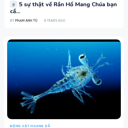
5 sự thật về Rắn Hổ Mang Chúa bạn
cầ...
BY
PHẠM ANH TÚ
8 YEARS AGO
ĐỘNG VẬT HOANG DÃ