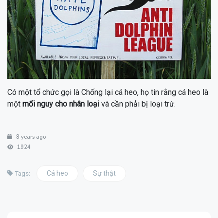
Có một tổ chức gọi là Chống lại cá heo, họ tin rằng cá heo là
một
mối nguy cho nhân loại
và cần phải bị loại trừ.
8 years ago
1924
Cá heo
Sự thật
Tags: