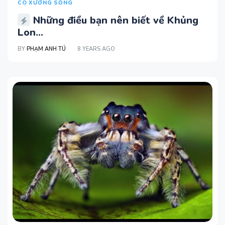
CÓ XƯƠNG SỐNG
Những điều bạn nên biết về Khủng
Lon...
BY
PHẠM ANH TÚ
8 YEARS AGO