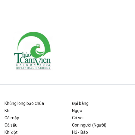
Khủng long bạo chúa
Đại bàng
Khỉ
Ngựa
Cá mập
Cá voi
Cá sấu
Con người (Người)
Khỉ đột
Hổ - Báo