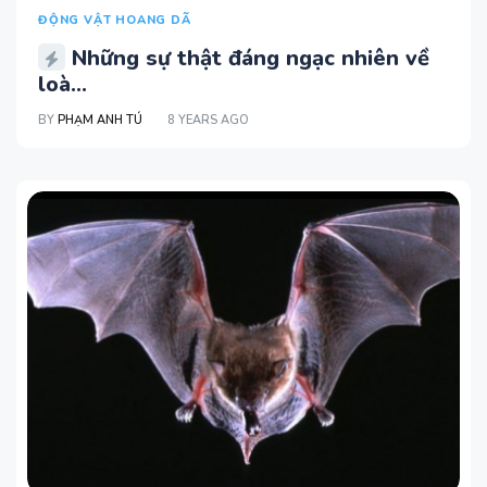
ĐỘNG VẬT HOANG DÃ
Những sự thật đáng ngạc nhiên về
loà...
BY
PHẠM ANH TÚ
8 YEARS AGO