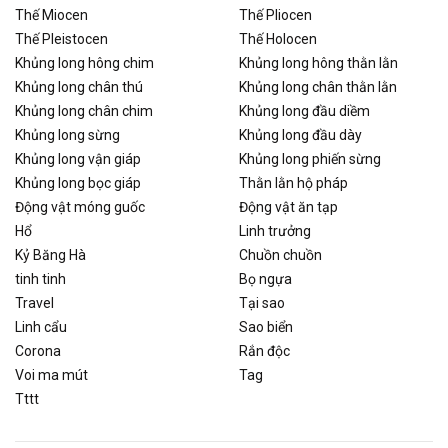
Thế Miocen
Thế Pliocen
Thế Pleistocen
Thế Holocen
Khủng long hông chim
Khủng long hông thằn lằn
Khủng long chân thú
Khủng long chân thằn lằn
Khủng long chân chim
Khủng long đầu diềm
Khủng long sừng
Khủng long đầu dày
Khủng long vận giáp
Khủng long phiến sừng
Khủng long bọc giáp
Thằn lằn hộ pháp
Động vật móng guốc
Động vật ăn tạp
Hổ
Linh trưởng
Kỷ Băng Hà
Chuồn chuồn
tinh tinh
Bọ ngựa
Travel
Tại sao
Linh cẩu
Sao biển
Corona
Rắn độc
Voi ma mút
Tag
Tttt