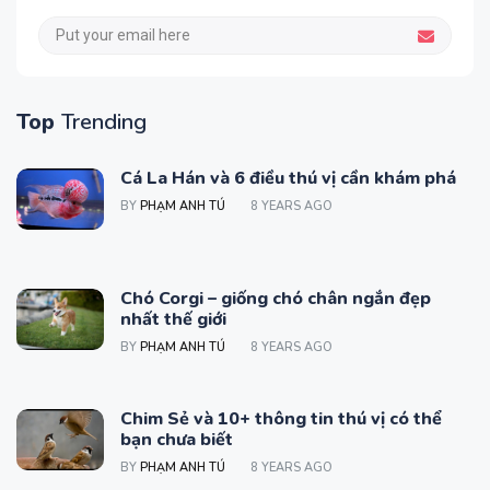
Top
Trending
Cá La Hán và 6 điều thú vị cần khám phá
BY
PHẠM ANH TÚ
8 YEARS AGO
Chó Corgi – giống chó chân ngắn đẹp
nhất thế giới
BY
PHẠM ANH TÚ
8 YEARS AGO
Chim Sẻ và 10+ thông tin thú vị có thể
bạn chưa biết
BY
PHẠM ANH TÚ
8 YEARS AGO