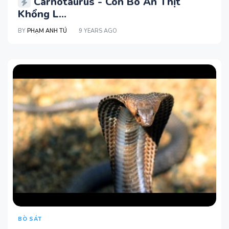
Carnotaurus - Con Bò Ăn Thịt
Khổng L...
BY
PHẠM ANH TÚ
9 YEARS AGO
BÒ SÁT