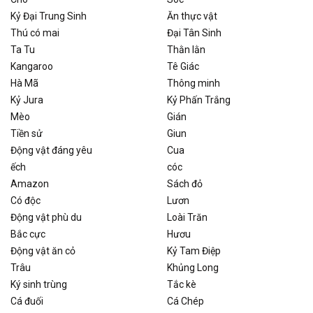
Kỷ Đại Trung Sinh
Ăn thực vật
Thú có mai
Đại Tân Sinh
Ta Tu
Thằn lằn
Kangaroo
Tê Giác
Hà Mã
Thông minh
Kỷ Jura
Kỷ Phấn Trắng
Mèo
Gián
Tiền sử
Giun
Động vật đáng yêu
Cua
ếch
cóc
Amazon
Sách đỏ
Có độc
Lươn
Động vật phù du
Loài Trăn
Bắc cực
Hươu
Động vật ăn cỏ
Kỷ Tam Điệp
Trâu
Khủng Long
Ký sinh trùng
Tắc kè
Cá đuối
Cá Chép