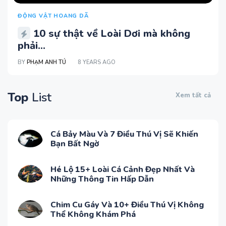
ĐỘNG VẬT HOANG DÃ
10 sự thật về Loài Dơi mà không
phải...
BY
PHẠM ANH TÚ
8 YEARS AGO
Top
List
Xem tất cả
Cá Bảy Màu Và 7 Điều Thú Vị Sẽ Khiến
Bạn Bất Ngờ
Hé Lộ 15+ Loài Cá Cảnh Đẹp Nhất Và
Những Thông Tin Hấp Dẫn
Chim Cu Gáy Và 10+ Điều Thú Vị Không
Thể Không Khám Phá