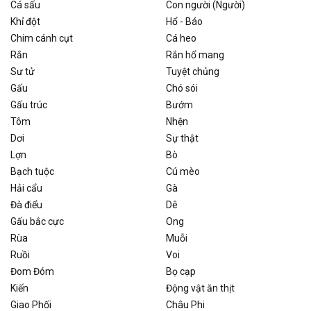
Cá sấu
Con người (Người)
Khỉ đột
Hổ - Báo
Chim cánh cụt
Cá heo
Rắn
Rắn hổ mang
Sư tử
Tuyệt chủng
Gấu
Chó sói
Gấu trúc
Bướm
Tôm
Nhện
Dơi
Sự thật
Lợn
Bò
Bạch tuộc
Cú mèo
Hải cẩu
Gà
Đà điểu
Dê
Gấu bắc cực
Ong
Rùa
Muỗi
Ruồi
Voi
Đom Đóm
Bọ cạp
Kiến
Động vật ăn thịt
Giao Phối
Châu Phi