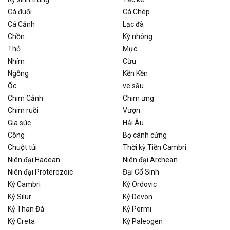
Cá đuối
Cá Chép
Cá Cảnh
Lạc đà
Chồn
Kỳ nhông
Thỏ
Mực
Nhím
Cừu
Ngỗng
Kền Kền
Ốc
ve sầu
Chim Cảnh
Chim ưng
Chim ruồi
Vượn
Gia súc
Hải Âu
Công
Bọ cánh cứng
Chuột túi
Thời kỳ Tiền Cambri
Niên đại Hadean
Niên đại Archean
Niên đại Proterozoic
Đại Cổ Sinh
Kỷ Cambri
Kỷ Ordovic
Kỷ Silur
Kỷ Devon
Kỷ Than Đá
Kỷ Permi
Kỷ Creta
Kỷ Paleogen