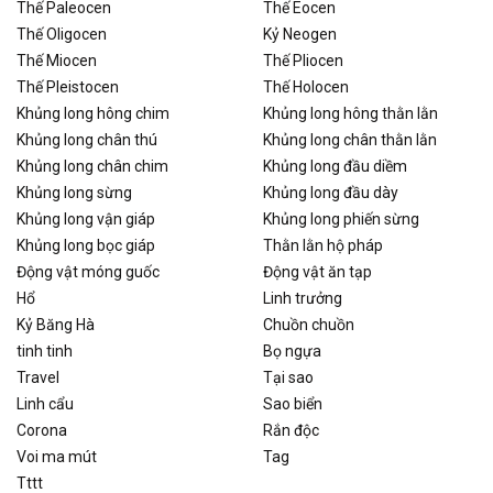
Thế Paleocen
Thế Eocen
Thế Oligocen
Kỷ Neogen
Thế Miocen
Thế Pliocen
Thế Pleistocen
Thế Holocen
Khủng long hông chim
Khủng long hông thằn lằn
Khủng long chân thú
Khủng long chân thằn lằn
Khủng long chân chim
Khủng long đầu diềm
Khủng long sừng
Khủng long đầu dày
Khủng long vận giáp
Khủng long phiến sừng
Khủng long bọc giáp
Thằn lằn hộ pháp
Động vật móng guốc
Động vật ăn tạp
Hổ
Linh trưởng
Kỷ Băng Hà
Chuồn chuồn
tinh tinh
Bọ ngựa
Travel
Tại sao
Linh cẩu
Sao biển
Corona
Rắn độc
Voi ma mút
Tag
Tttt