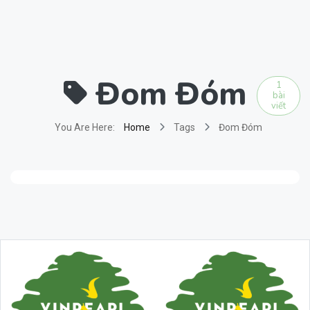
Đom Đóm
1
bài
viết
ĐỘNG VẬT HOANG DÃ
You Are Here:
Home
Tags
Đom Đóm
10 câu hỏi đặc biệt thú vị về Đom Đóm
3892