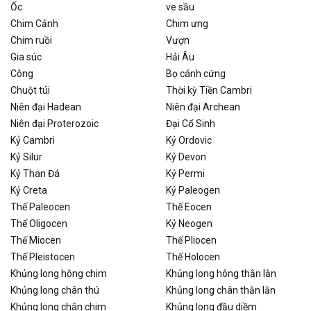
Ốc
ve sầu
Chim Cảnh
Chim ưng
Chim ruồi
Vượn
Gia súc
Hải Âu
Công
Bọ cánh cứng
Chuột túi
Thời kỳ Tiền Cambri
Niên đại Hadean
Niên đại Archean
Niên đại Proterozoic
Đại Cổ Sinh
Kỷ Cambri
Kỷ Ordovic
Kỷ Silur
Kỷ Devon
Kỷ Than Đá
Kỷ Permi
Kỷ Creta
Kỷ Paleogen
Thế Paleocen
Thế Eocen
Thế Oligocen
Kỷ Neogen
Thế Miocen
Thế Pliocen
Thế Pleistocen
Thế Holocen
Khủng long hông chim
Khủng long hông thằn lằn
Khủng long chân thú
Khủng long chân thằn lằn
Khủng long chân chim
Khủng long đầu diềm