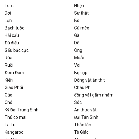
Tôm
Nhện
Dơi
Sự thật
Lợn
Bò
Bạch tuộc
Cú mèo
Hải cẩu
Gà
Đà điểu
Dê
Gấu bắc cực
Ong
Rùa
Muỗi
Ruồi
Voi
Đom Đóm
Bọ cạp
Kiến
Động vật ăn thịt
Giao Phối
Châu Phi
Cáo
động vật gặm nhấm
Chó
Sóc
Kỷ Đại Trung Sinh
Ăn thực vật
Thú có mai
Đại Tân Sinh
Ta Tu
Thằn lằn
Kangaroo
Tê Giác