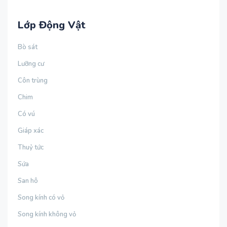
Lớp Động Vật
Bò sát
Lưỡng cư
Côn trùng
Chim
Có vú
Giáp xác
Thuỷ tức
Sứa
San hô
Song kính có vỏ
Song kính không vỏ