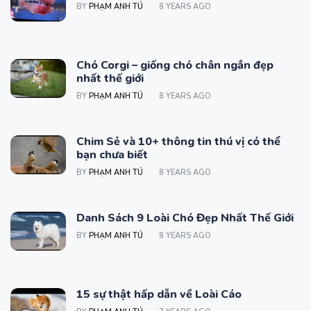
BY
PHẠM ANH TÚ
8 YEARS AGO
Chó Corgi – giống chó chân ngắn đẹp
nhất thế giới
BY
PHẠM ANH TÚ
8 YEARS AGO
Chim Sẻ và 10+ thông tin thú vị có thể
bạn chưa biết
BY
PHẠM ANH TÚ
8 YEARS AGO
Danh Sách 9 Loài Chó Đẹp Nhất Thế Giới
BY
PHẠM ANH TÚ
8 YEARS AGO
15 sự thật hấp dẫn về Loài Cáo