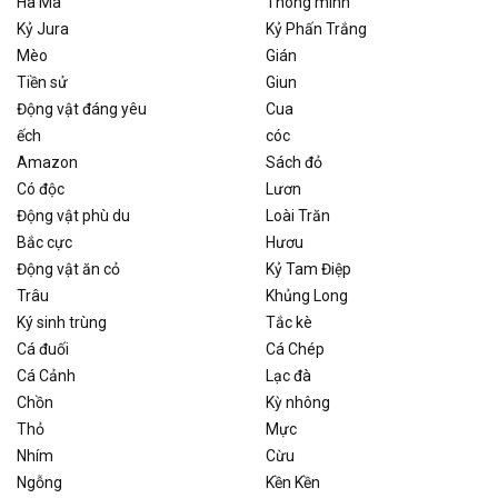
Hà Mã
Thông minh
Kỷ Jura
Kỷ Phấn Trắng
Mèo
Gián
Tiền sử
Giun
Động vật đáng yêu
Cua
ếch
cóc
Amazon
Sách đỏ
Có độc
Lươn
Động vật phù du
Loài Trăn
Bắc cực
Hươu
Động vật ăn cỏ
Kỷ Tam Điệp
Trâu
Khủng Long
Ký sinh trùng
Tắc kè
Cá đuối
Cá Chép
Cá Cảnh
Lạc đà
Chồn
Kỳ nhông
Thỏ
Mực
Nhím
Cừu
Ngỗng
Kền Kền