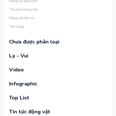
Động vật quý hiếm
Thú nuôi trong nhà
Động vật tiền sử
Thú Cưng
Chưa được phân loại
Lạ - Vui
Video
Infographic
Top List
Tin tức động vật