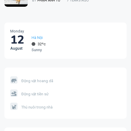
BY
PHẠM ANH TÚ
7 YEARS AGO
Monday
12
Hà Nội
32ºc
August
Sunny
Động vật hoang dã
Động vật tiền sử
Thú nuôi trong nhà