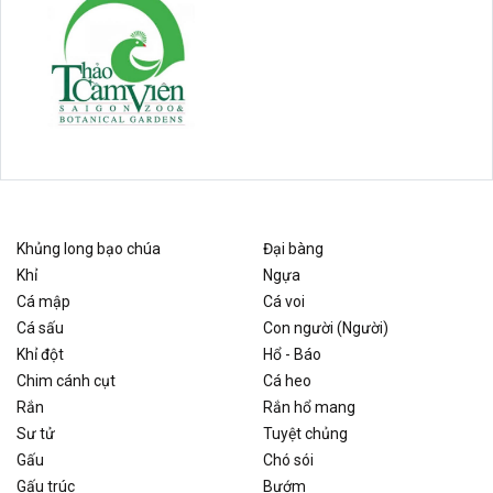
Khủng long bạo chúa
Đại bàng
Khỉ
Ngựa
Cá mập
Cá voi
Cá sấu
Con người (Người)
Khỉ đột
Hổ - Báo
Chim cánh cụt
Cá heo
Rắn
Rắn hổ mang
Sư tử
Tuyệt chủng
Gấu
Chó sói
Gấu trúc
Bướm