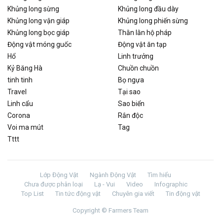
Khủng long sừng
Khủng long đầu dày
Khủng long vận giáp
Khủng long phiến sừng
Khủng long bọc giáp
Thằn lằn hộ pháp
Động vật móng guốc
Động vật ăn tạp
Hổ
Linh trưởng
Kỷ Băng Hà
Chuồn chuồn
tinh tinh
Bọ ngựa
Travel
Tại sao
Linh cẩu
Sao biển
Corona
Rắn độc
Voi ma mút
Tag
Tttt
Lớp Động Vật
Ngành Động Vật
Tìm hiểu
Chưa được phân loại
Lạ - Vui
Video
Infographic
Top List
Tin tức động vật
Chuyên gia viết
Tin động vật
Copyright © Farmers Team