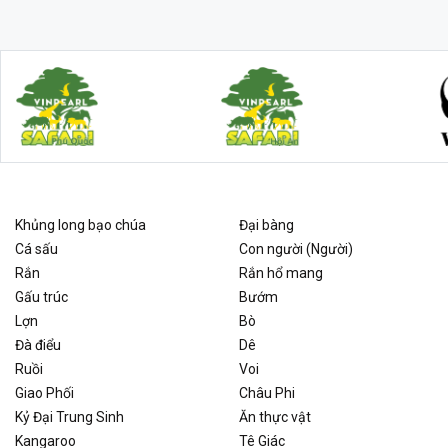
Khủng long bạo chúa
Đại bàng
Cá sấu
Con người (Người)
Rắn
Rắn hổ mang
Gấu trúc
Bướm
Lợn
Bò
Đà điểu
Dê
Ruồi
Voi
Giao Phối
Châu Phi
Kỷ Đại Trung Sinh
Ăn thực vật
Kangaroo
Tê Giác