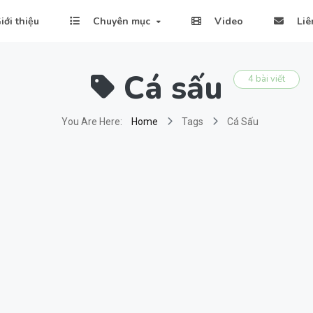
iới thiệu
Chuyên mục
Video
Liê
Cá sấu
4 bài viết
You Are Here:
Home
Tags
Cá Sấu