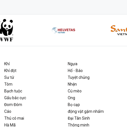
Khỉ
Ngựa
Khỉ đột
Hổ - Báo
Sư tử
Tuyệt chủng
Tôm
Nhện
Bạch tuộc
Cú mèo
Gấu bắc cực
Ong
Đom Đóm
Bọ cạp
Cáo
động vật gặm nhấm
Thú có mai
Đại Tân Sinh
Hà Mã
Thông minh