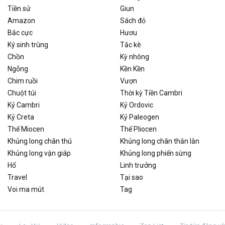
Tiền sử
Giun
Amazon
Sách đỏ
Bắc cực
Hươu
Ký sinh trùng
Tắc kè
Chồn
Kỳ nhông
Ngỗng
Kền Kền
Chim ruồi
Vượn
Chuột túi
Thời kỳ Tiền Cambri
Kỷ Cambri
Kỷ Ordovic
Kỷ Creta
Kỷ Paleogen
Thế Miocen
Thế Pliocen
Khủng long chân thú
Khủng long chân thằn lằn
Khủng long vận giáp
Khủng long phiến sừng
Hổ
Linh trưởng
Travel
Tại sao
Voi ma mút
Tag