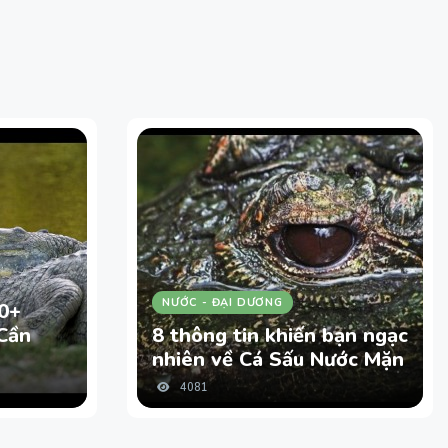
NƯỚC - ĐẠI DƯƠNG
0+
Cần
8 thông tin khiến bạn ngạc
nhiên về Cá Sấu Nước Mặn
4081