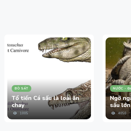
BÒ SÁT
NƯỚC - Đ
Tổ tiến Cá sấu là loài ăn
Ngỡ ngà
chay
sấu lớn
1005
4050