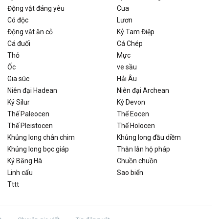
Động vật đáng yêu
Cua
Có độc
Lươn
Động vật ăn cỏ
Kỷ Tam Điệp
Cá đuối
Cá Chép
Thỏ
Mực
Ốc
ve sầu
Gia súc
Hải Âu
Niên đại Hadean
Niên đại Archean
Kỷ Silur
Kỷ Devon
Thế Paleocen
Thế Eocen
Thế Pleistocen
Thế Holocen
Khủng long chân chim
Khủng long đầu diềm
Khủng long bọc giáp
Thằn lằn hộ pháp
Kỷ Băng Hà
Chuồn chuồn
Linh cẩu
Sao biển
Tttt