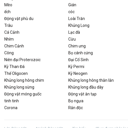
Mèo
Gián
ếch
cóc
Động vật phù du
Loài Trăn
Trâu
Khủng Long
Cá Cảnh
Lạc đà
Nhím
Cừu
Chim Cảnh
Chim ưng
Công
Bọ cánh cứng
Niên đại Proterozoic
Đại Cổ Sinh
Kỷ Than Đá
Kỷ Permi
Thế Oligocen
Kỷ Neogen
Khủng long hông chim
Khủng long hông thằn lằn
Khủng long sừng
Khủng long đầu dày
Động vật móng guốc
Động vật ăn tạp
tinh tinh
Bọ ngựa
Corona
Rắn độc