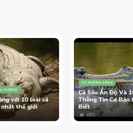
CÓ XƯƠNG SỐNG
ẠI DƯƠNG
Cá Sấu Ấn Độ Và 1
ng với 10 loài cá
Thông Tin Cơ Bản 
 nhất thế giới
Biết
1871