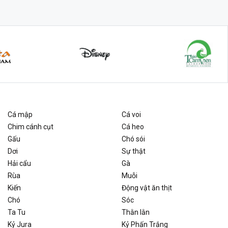
Cá mập
Cá voi
Chim cánh cụt
Cá heo
Gấu
Chó sói
Dơi
Sự thật
Hải cẩu
Gà
Rùa
Muỗi
Kiến
Động vật ăn thịt
Chó
Sóc
Ta Tu
Thằn lằn
Kỷ Jura
Kỷ Phấn Trắng