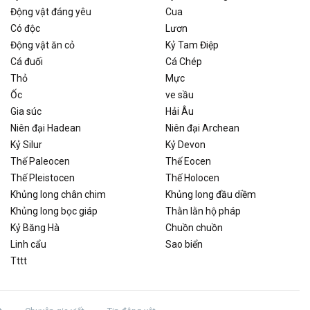
Động vật đáng yêu
Cua
Có độc
Lươn
Động vật ăn cỏ
Kỷ Tam Điệp
Cá đuối
Cá Chép
Thỏ
Mực
Ốc
ve sầu
Gia súc
Hải Âu
Niên đại Hadean
Niên đại Archean
Kỷ Silur
Kỷ Devon
Thế Paleocen
Thế Eocen
Thế Pleistocen
Thế Holocen
Khủng long chân chim
Khủng long đầu diềm
Khủng long bọc giáp
Thằn lằn hộ pháp
Kỷ Băng Hà
Chuồn chuồn
Linh cẩu
Sao biển
Tttt