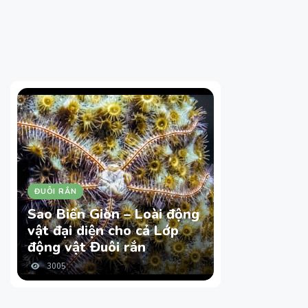
ĐUÔI RẮN
Sao Biển Giòn – Loài động
vật đại diện cho cả Lớp
động vật Đuôi rắn
3005