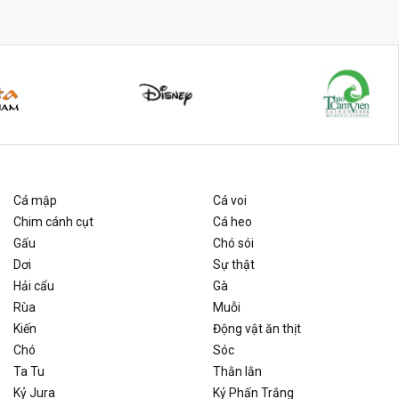
Cá mập
Cá voi
Chim cánh cụt
Cá heo
Gấu
Chó sói
Dơi
Sự thật
Hải cẩu
Gà
Rùa
Muỗi
Kiến
Động vật ăn thịt
Chó
Sóc
Ta Tu
Thằn lằn
Kỷ Jura
Kỷ Phấn Trắng