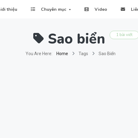
iới thiệu
Chuyên mục
Video
Liê
Sao biển
1 bài viết
You Are Here:
Home
Tags
Sao Biển