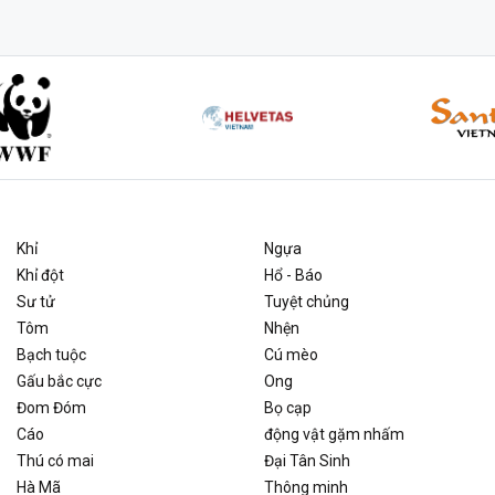
Khỉ
Ngựa
Khỉ đột
Hổ - Báo
Sư tử
Tuyệt chủng
Tôm
Nhện
Bạch tuộc
Cú mèo
Gấu bắc cực
Ong
Đom Đóm
Bọ cạp
Cáo
động vật gặm nhấm
Thú có mai
Đại Tân Sinh
Hà Mã
Thông minh