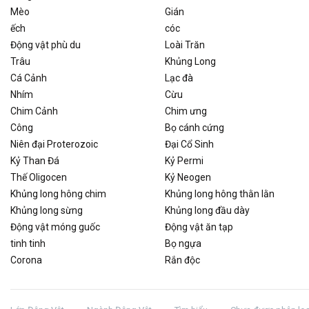
Mèo
Gián
ếch
cóc
Động vật phù du
Loài Trăn
Trâu
Khủng Long
Cá Cảnh
Lạc đà
Nhím
Cừu
Chim Cảnh
Chim ưng
Công
Bọ cánh cứng
Niên đại Proterozoic
Đại Cổ Sinh
Kỷ Than Đá
Kỷ Permi
Thế Oligocen
Kỷ Neogen
Khủng long hông chim
Khủng long hông thằn lằn
Khủng long sừng
Khủng long đầu dày
Động vật móng guốc
Động vật ăn tạp
tinh tinh
Bọ ngựa
Corona
Rắn độc