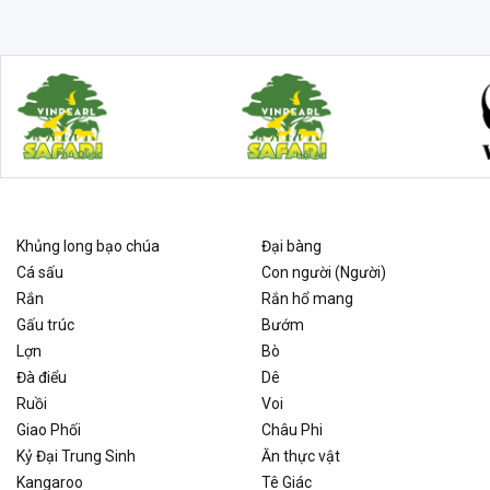
Khủng long bạo chúa
Đại bàng
Cá sấu
Con người (Người)
Rắn
Rắn hổ mang
Gấu trúc
Bướm
Lợn
Bò
Đà điểu
Dê
Ruồi
Voi
Giao Phối
Châu Phi
Kỷ Đại Trung Sinh
Ăn thực vật
Kangaroo
Tê Giác