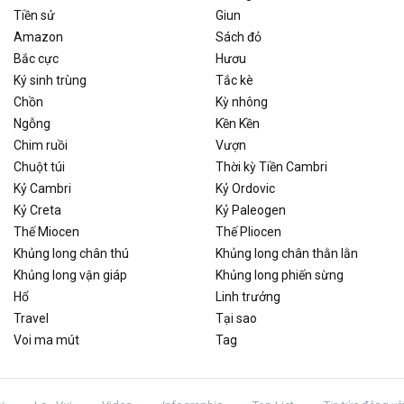
Tiền sử
Giun
Amazon
Sách đỏ
Bắc cực
Hươu
Ký sinh trùng
Tắc kè
Chồn
Kỳ nhông
Ngỗng
Kền Kền
Chim ruồi
Vượn
Chuột túi
Thời kỳ Tiền Cambri
Kỷ Cambri
Kỷ Ordovic
Kỷ Creta
Kỷ Paleogen
Thế Miocen
Thế Pliocen
Khủng long chân thú
Khủng long chân thằn lằn
Khủng long vận giáp
Khủng long phiến sừng
Hổ
Linh trưởng
Travel
Tại sao
Voi ma mút
Tag