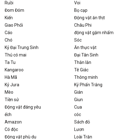
Ruồi
Voi
Đom Đóm
Bọ cạp
Kiến
Động vật ăn thịt
Giao Phối
Châu Phi
Cáo
động vật gặm nhấm
Chó
Sóc
Kỷ Đại Trung Sinh
Ăn thực vật
Thú có mai
Đại Tân Sinh
Ta Tu
Thằn lằn
Kangaroo
Tê Giác
Hà Mã
Thông minh
Kỷ Jura
Kỷ Phấn Trắng
Mèo
Gián
Tiền sử
Giun
Động vật đáng yêu
Cua
ếch
cóc
Amazon
Sách đỏ
Có độc
Lươn
Động vật phù du
Loài Trăn