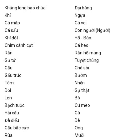
Khủng long bạo chúa
Đại bàng
Khỉ
Ngựa
Cá mập
Cá voi
Cá sấu
Con người (Người)
Khỉ đột
Hổ - Báo
Chim cánh cụt
Cá heo
Rắn
Rắn hổ mang
Sư tử
Tuyệt chủng
Gấu
Chó sói
Gấu trúc
Bướm
Tôm
Nhện
Dơi
Sự thật
Lợn
Bò
Bạch tuộc
Cú mèo
Hải cẩu
Gà
Đà điểu
Dê
Gấu bắc cực
Ong
Rùa
Muỗi