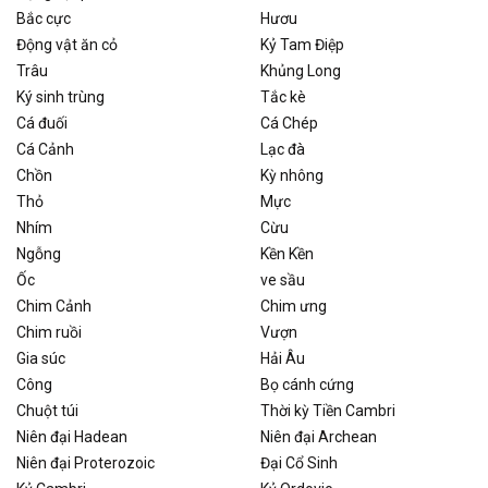
Bắc cực
Hươu
Động vật ăn cỏ
Kỷ Tam Điệp
Trâu
Khủng Long
Ký sinh trùng
Tắc kè
Cá đuối
Cá Chép
Cá Cảnh
Lạc đà
Chồn
Kỳ nhông
Thỏ
Mực
Nhím
Cừu
Ngỗng
Kền Kền
Ốc
ve sầu
Chim Cảnh
Chim ưng
Chim ruồi
Vượn
Gia súc
Hải Âu
Công
Bọ cánh cứng
Chuột túi
Thời kỳ Tiền Cambri
Niên đại Hadean
Niên đại Archean
Niên đại Proterozoic
Đại Cổ Sinh