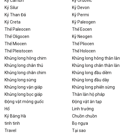
Kỷ Cambri
Kỷ Ordovic
Kỷ Silur
Kỷ Devon
Kỷ Than Đá
Kỷ Permi
Kỷ Creta
Kỷ Paleogen
Thế Paleocen
Thế Eocen
Thế Oligocen
Kỷ Neogen
Thế Miocen
Thế Pliocen
Thế Pleistocen
Thế Holocen
Khủng long hông chim
Khủng long hông thằn lằn
Khủng long chân thú
Khủng long chân thằn lằn
Khủng long chân chim
Khủng long đầu diềm
Khủng long sừng
Khủng long đầu dày
Khủng long vận giáp
Khủng long phiến sừng
Khủng long bọc giáp
Thằn lằn hộ pháp
Động vật móng guốc
Động vật ăn tạp
Hổ
Linh trưởng
Kỷ Băng Hà
Chuồn chuồn
tinh tinh
Bọ ngựa
Travel
Tại sao