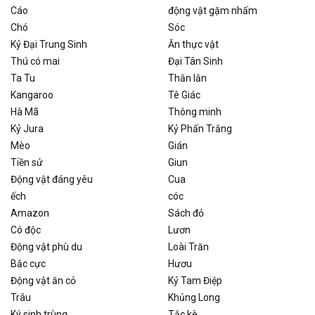
Cáo
động vật gặm nhấm
Chó
Sóc
Kỷ Đại Trung Sinh
Ăn thực vật
Thú có mai
Đại Tân Sinh
Ta Tu
Thằn lằn
Kangaroo
Tê Giác
Hà Mã
Thông minh
Kỷ Jura
Kỷ Phấn Trắng
Mèo
Gián
Tiền sử
Giun
Động vật đáng yêu
Cua
ếch
cóc
Amazon
Sách đỏ
Có độc
Lươn
Động vật phù du
Loài Trăn
Bắc cực
Hươu
Động vật ăn cỏ
Kỷ Tam Điệp
Trâu
Khủng Long
Ký sinh trùng
Tắc kè