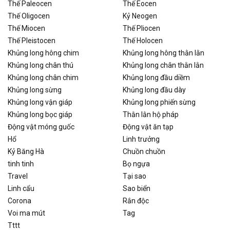
Thế Paleocen
Thế Eocen
Thế Oligocen
Kỷ Neogen
Thế Miocen
Thế Pliocen
Thế Pleistocen
Thế Holocen
Khủng long hông chim
Khủng long hông thằn lằn
Khủng long chân thú
Khủng long chân thằn lằn
Khủng long chân chim
Khủng long đầu diềm
Khủng long sừng
Khủng long đầu dày
Khủng long vận giáp
Khủng long phiến sừng
Khủng long bọc giáp
Thằn lằn hộ pháp
Động vật móng guốc
Động vật ăn tạp
Hổ
Linh trưởng
Kỷ Băng Hà
Chuồn chuồn
tinh tinh
Bọ ngựa
Travel
Tại sao
Linh cẩu
Sao biển
Corona
Rắn độc
Voi ma mút
Tag
Tttt