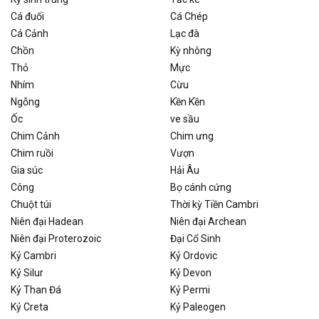
Cá đuối
Cá Chép
Cá Cảnh
Lạc đà
Chồn
Kỳ nhông
Thỏ
Mực
Nhím
Cừu
Ngỗng
Kền Kền
Ốc
ve sầu
Chim Cảnh
Chim ưng
Chim ruồi
Vượn
Gia súc
Hải Âu
Công
Bọ cánh cứng
Chuột túi
Thời kỳ Tiền Cambri
Niên đại Hadean
Niên đại Archean
Niên đại Proterozoic
Đại Cổ Sinh
Kỷ Cambri
Kỷ Ordovic
Kỷ Silur
Kỷ Devon
Kỷ Than Đá
Kỷ Permi
Kỷ Creta
Kỷ Paleogen