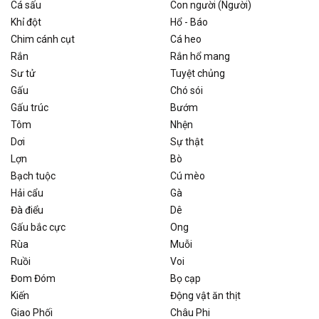
Cá sấu
Con người (Người)
Khỉ đột
Hổ - Báo
Chim cánh cụt
Cá heo
Rắn
Rắn hổ mang
Sư tử
Tuyệt chủng
Gấu
Chó sói
Gấu trúc
Bướm
Tôm
Nhện
Dơi
Sự thật
Lợn
Bò
Bạch tuộc
Cú mèo
Hải cẩu
Gà
Đà điểu
Dê
Gấu bắc cực
Ong
Rùa
Muỗi
Ruồi
Voi
Đom Đóm
Bọ cạp
Kiến
Động vật ăn thịt
Giao Phối
Châu Phi