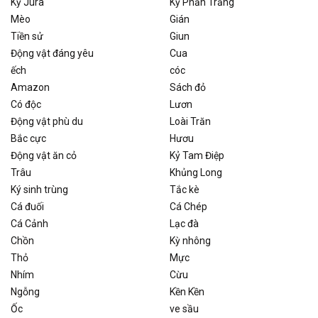
Kỷ Jura
Kỷ Phấn Trắng
Mèo
Gián
Tiền sử
Giun
Động vật đáng yêu
Cua
ếch
cóc
Amazon
Sách đỏ
Có độc
Lươn
Động vật phù du
Loài Trăn
Bắc cực
Hươu
Động vật ăn cỏ
Kỷ Tam Điệp
Trâu
Khủng Long
Ký sinh trùng
Tắc kè
Cá đuối
Cá Chép
Cá Cảnh
Lạc đà
Chồn
Kỳ nhông
Thỏ
Mực
Nhím
Cừu
Ngỗng
Kền Kền
Ốc
ve sầu