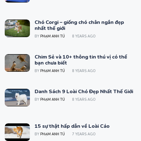
Chó Corgi – giống chó chân ngắn đẹp
nhất thế giới
BY
PHẠM ANH TÚ
8 YEARS AGO
Chim Sẻ và 10+ thông tin thú vị có thể
bạn chưa biết
BY
PHẠM ANH TÚ
8 YEARS AGO
Danh Sách 9 Loài Chó Đẹp Nhất Thế Giới
BY
PHẠM ANH TÚ
8 YEARS AGO
15 sự thật hấp dẫn về Loài Cáo
BY
PHẠM ANH TÚ
7 YEARS AGO