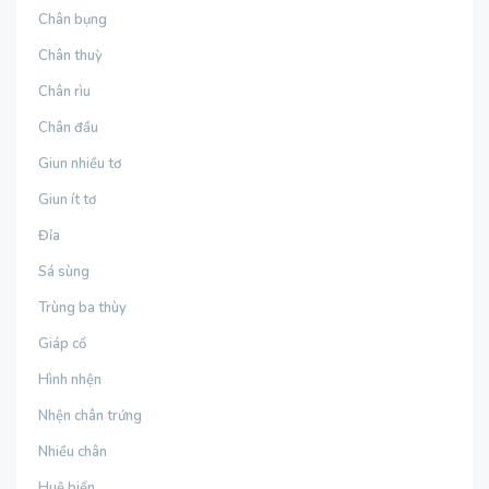
Chân bụng
Chân thuỳ
Chân rìu
Chân đầu
Giun nhiều tơ
Giun ít tơ
Đỉa
Sá sùng
Trùng ba thùy
Giáp cổ
Hình nhện
Nhện chân trứng
Nhiều chân
Huệ biển