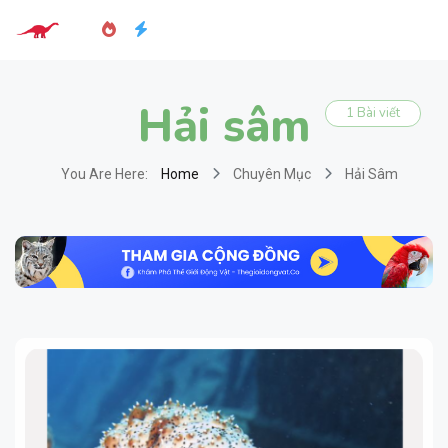
Hải sâm
1 Bài viết
You Are Here:
Home
Chuyên Mục
Hải Sâm