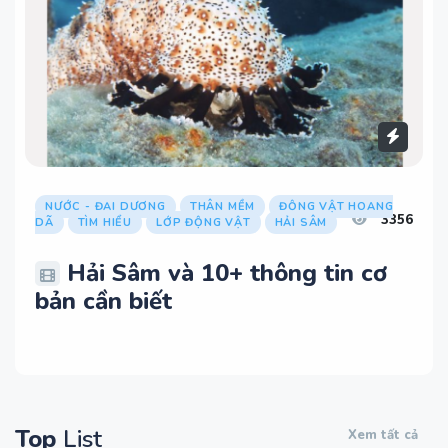
NƯỚC - ĐẠI DƯƠNG
THÂN MỀM
ĐỘNG VẬT HOANG
3356
DÃ
TÌM HIỂU
LỚP ĐỘNG VẬT
HẢI SÂM
Hải Sâm và 10+ thông tin cơ
bản cần biết
Top
List
Xem tất cả