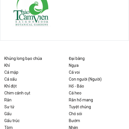
Khủng long bạo chúa
Đại bàng
Khỉ
Ngựa
Cá mập
Cá voi
Cá sấu
Con người (Người)
Khỉ đột
Hổ - Báo
Chim cánh cụt
Cá heo
Rắn
Rắn hổ mang
Sư tử
Tuyệt chủng
Gấu
Chó sói
Gấu trúc
Bướm
Tôm
Nhện