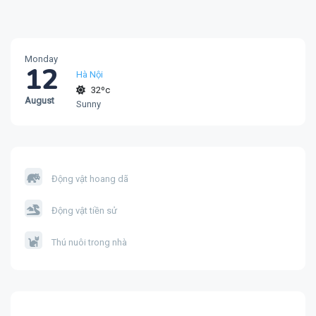
Monday
12
Hà Nội
32ºc
August
Sunny
Động vật hoang dã
Động vật tiền sử
Thú nuôi trong nhà