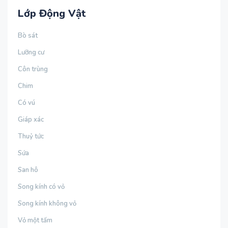
Lớp Động Vật
Bò sát
Lưỡng cư
Côn trùng
Chim
Có vú
Giáp xác
Thuỷ tức
Sứa
San hô
Song kính có vỏ
Song kính không vỏ
Vỏ một tấm