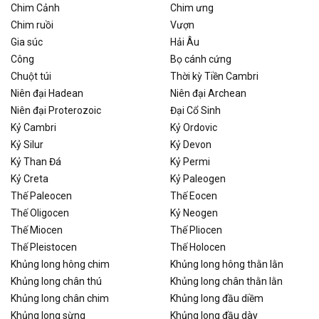
Chim Cảnh
Chim ưng
Chim ruồi
Vượn
Gia súc
Hải Âu
Công
Bọ cánh cứng
Chuột túi
Thời kỳ Tiền Cambri
Niên đại Hadean
Niên đại Archean
Niên đại Proterozoic
Đại Cổ Sinh
Kỷ Cambri
Kỷ Ordovic
Kỷ Silur
Kỷ Devon
Kỷ Than Đá
Kỷ Permi
Kỷ Creta
Kỷ Paleogen
Thế Paleocen
Thế Eocen
Thế Oligocen
Kỷ Neogen
Thế Miocen
Thế Pliocen
Thế Pleistocen
Thế Holocen
Khủng long hông chim
Khủng long hông thằn lằn
Khủng long chân thú
Khủng long chân thằn lằn
Khủng long chân chim
Khủng long đầu diềm
Khủng long sừng
Khủng long đầu dày