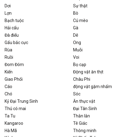
Dơi
Sự thật
Lợn
Bò
Bạch tuộc
Cú mèo
Hải cẩu
Gà
Đà điểu
Dê
Gấu bắc cực
Ong
Rùa
Muỗi
Ruồi
Voi
Đom Đóm
Bọ cạp
Kiến
Động vật ăn thịt
Giao Phối
Châu Phi
Cáo
động vật gặm nhấm
Chó
Sóc
Kỷ Đại Trung Sinh
Ăn thực vật
Thú có mai
Đại Tân Sinh
Ta Tu
Thằn lằn
Kangaroo
Tê Giác
Hà Mã
Thông minh