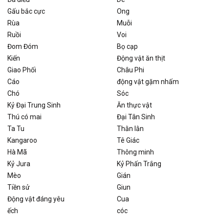
Gấu bắc cực
Ong
Rùa
Muỗi
Ruồi
Voi
Đom Đóm
Bọ cạp
Kiến
Động vật ăn thịt
Giao Phối
Châu Phi
Cáo
động vật gặm nhấm
Chó
Sóc
Kỷ Đại Trung Sinh
Ăn thực vật
Thú có mai
Đại Tân Sinh
Ta Tu
Thằn lằn
Kangaroo
Tê Giác
Hà Mã
Thông minh
Kỷ Jura
Kỷ Phấn Trắng
Mèo
Gián
Tiền sử
Giun
Động vật đáng yêu
Cua
ếch
cóc