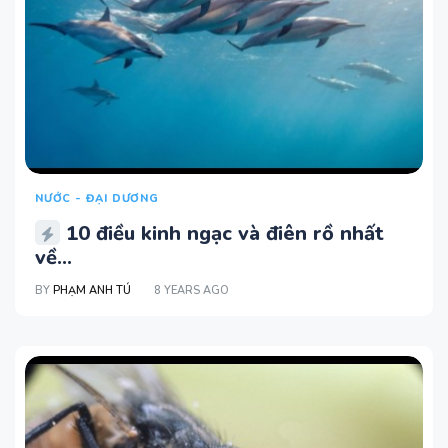
NƯỚC - ĐẠI DƯƠNG
10 điều kinh ngạc và điên rồ nhất
về...
BY
PHẠM ANH TÚ
8 YEARS AGO