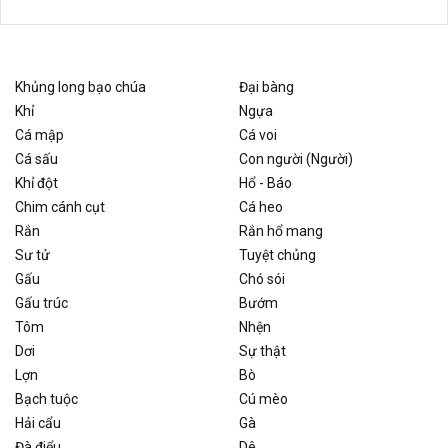
Khủng long bạo chúa
Đại bàng
Khỉ
Ngựa
Cá mập
Cá voi
Cá sấu
Con người (Người)
Khỉ đột
Hổ - Báo
Chim cánh cụt
Cá heo
Rắn
Rắn hổ mang
Sư tử
Tuyệt chủng
Gấu
Chó sói
Gấu trúc
Bướm
Tôm
Nhện
Dơi
Sự thật
Lợn
Bò
Bạch tuộc
Cú mèo
Hải cẩu
Gà
Đà điểu
Dê