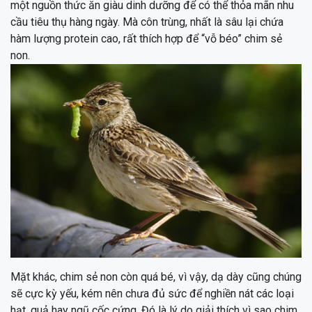
một nguồn thức ăn giàu dinh dưỡng để có thể thỏa mãn nhu
cầu tiêu thụ hàng ngày. Mà côn trùng, nhất là sâu lại chứa
hàm lượng protein cao, rất thích hợp để “vỗ béo” chim sẻ
non.
Mặt khác, chim sẻ non còn quá bé, vì vậy, dạ dày cũng chúng
sẽ cực kỳ yếu, kém nên chưa đủ sức để nghiền nát các loại
hạt, quả hay ngũ cốc cứng. Đó là lý do giải thích vì sao chim