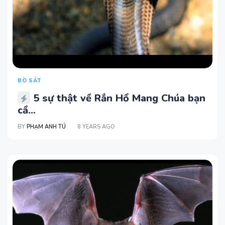
BÒ SÁT
5 sự thật về Rắn Hổ Mang Chúa bạn
cầ...
BY
PHẠM ANH TÚ
8 YEARS AGO