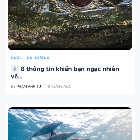
NƯỚC - ĐẠI DƯƠNG
8 thông tin khiến bạn ngạc nhiên
về...
BY
PHẠM ANH TÚ
8 YEARS AGO