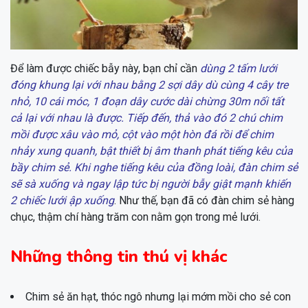
Để làm được chiếc bẫy này, bạn chỉ cần
dùng 2 tấm lưới
đóng khung lại với nhau bằng 2 sợi dây dù cùng 4 cây tre
nhỏ, 10 cái móc, 1 đoạn dây cước dài chừng 30m nối tất
cả lại với nhau là được. Tiếp đến, thả vào đó 2 chú chim
mồi được xâu vào mỏ, cột vào một hòn đá rồi để chim
nhảy xung quanh, bật thiết bị âm thanh phát tiếng kêu của
bầy chim sẻ. Khi nghe tiếng kêu của đồng loài, đàn chim sẻ
sẽ sà xuống và ngay lập tức bị người bẫy giật mạnh khiến
2 chiếc lưới ập xuống
. Như thế, bạn đã có đàn chim sẻ hàng
chục, thậm chí hàng trăm con nằm gọn trong mẻ lưới.
Những thông tin thú vị khác
Chim sẻ ăn hạt, thóc ngô nhưng lại mớm mồi cho sẻ con