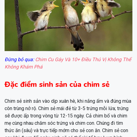
Đừng bỏ qua:
Chim Cu Gáy Và 10+ Điều Thú Vị Không Thể
Không Khám Phá
Đặc điểm sinh sản của chim sẻ
Chim sẻ sinh sản vào dịp xuân hè, khi nắng ấm và đúng mùa
côn trùng nở rộ. Chim sẻ mái đẻ từ 3-5 trứng mỗi lứa; trứng
sẽ được ấp trong vòng từ 12-15 ngày. Cả chim bố và chim
mẹ cùng nhau chăm sóc trứng và chim con. Chúng đi tìm
thức ăn (sâu) và trực tiếp mớm cho sẻ con ăn. Chim sẻ con