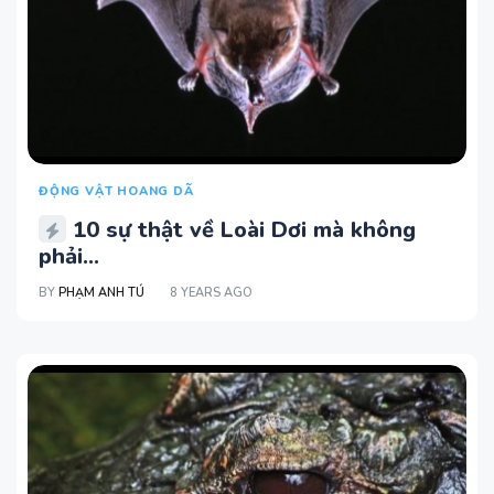
ĐỘNG VẬT HOANG DÃ
10 sự thật về Loài Dơi mà không
phải...
BY
PHẠM ANH TÚ
8 YEARS AGO