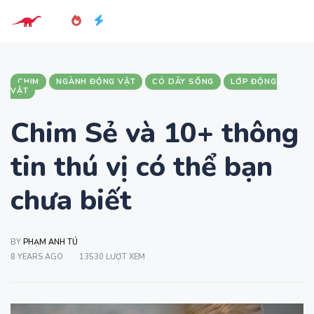
CHIM
NGÀNH ĐỘNG VẬT
CÓ DÂY SỐNG
LỚP ĐỘNG
VẬT
Chim Sẻ và 10+ thông
tin thú vị có thể bạn
chưa biết
BY
PHẠM ANH TÚ
8 YEARS AGO
13530 LƯỢT XEM