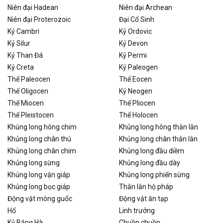
Niên đại Hadean
Niên đại Archean
Niên đại Proterozoic
Đại Cổ Sinh
Kỷ Cambri
Kỷ Ordovic
Kỷ Silur
Kỷ Devon
Kỷ Than Đá
Kỷ Permi
Kỷ Creta
Kỷ Paleogen
Thế Paleocen
Thế Eocen
Thế Oligocen
Kỷ Neogen
Thế Miocen
Thế Pliocen
Thế Pleistocen
Thế Holocen
Khủng long hông chim
Khủng long hông thằn lằn
Khủng long chân thú
Khủng long chân thằn lằn
Khủng long chân chim
Khủng long đầu diềm
Khủng long sừng
Khủng long đầu dày
Khủng long vận giáp
Khủng long phiến sừng
Khủng long bọc giáp
Thằn lằn hộ pháp
Động vật móng guốc
Động vật ăn tạp
Hổ
Linh trưởng
Kỷ Băng Hà
Chuồn chuồn