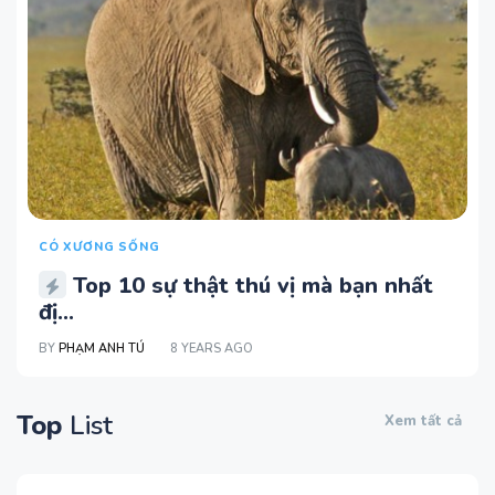
CÓ XƯƠNG SỐNG
Top 10 sự thật thú vị mà bạn nhất
đị...
BY
PHẠM ANH TÚ
8 YEARS AGO
Top
List
Xem tất cả