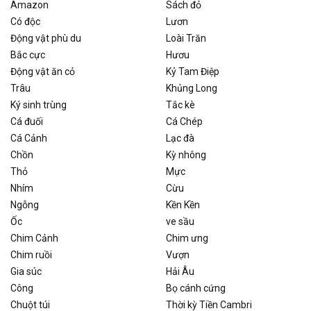
Amazon
Sách đỏ
Có độc
Lươn
Động vật phù du
Loài Trăn
Bắc cực
Hươu
Động vật ăn cỏ
Kỷ Tam Điệp
Trâu
Khủng Long
Ký sinh trùng
Tắc kè
Cá đuối
Cá Chép
Cá Cảnh
Lạc đà
Chồn
Kỳ nhông
Thỏ
Mực
Nhím
Cừu
Ngỗng
Kền Kền
Ốc
ve sầu
Chim Cảnh
Chim ưng
Chim ruồi
Vượn
Gia súc
Hải Âu
Công
Bọ cánh cứng
Chuột túi
Thời kỳ Tiền Cambri