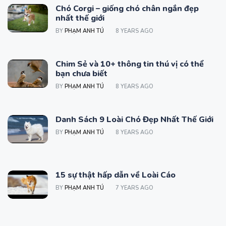
Chó Corgi – giống chó chân ngắn đẹp
nhất thế giới
BY
PHẠM ANH TÚ
8 YEARS AGO
Chim Sẻ và 10+ thông tin thú vị có thể
bạn chưa biết
BY
PHẠM ANH TÚ
8 YEARS AGO
Danh Sách 9 Loài Chó Đẹp Nhất Thế Giới
BY
PHẠM ANH TÚ
8 YEARS AGO
15 sự thật hấp dẫn về Loài Cáo
BY
PHẠM ANH TÚ
7 YEARS AGO