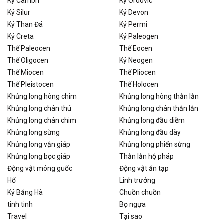
Kỷ Cambri
Kỷ Ordovic
Kỷ Silur
Kỷ Devon
Kỷ Than Đá
Kỷ Permi
Kỷ Creta
Kỷ Paleogen
Thế Paleocen
Thế Eocen
Thế Oligocen
Kỷ Neogen
Thế Miocen
Thế Pliocen
Thế Pleistocen
Thế Holocen
Khủng long hông chim
Khủng long hông thằn lằn
Khủng long chân thú
Khủng long chân thằn lằn
Khủng long chân chim
Khủng long đầu diềm
Khủng long sừng
Khủng long đầu dày
Khủng long vận giáp
Khủng long phiến sừng
Khủng long bọc giáp
Thằn lằn hộ pháp
Động vật móng guốc
Động vật ăn tạp
Hổ
Linh trưởng
Kỷ Băng Hà
Chuồn chuồn
tinh tinh
Bọ ngựa
Travel
Tại sao