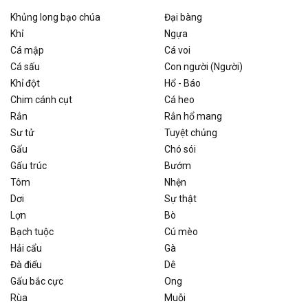
Khủng long bạo chúa
Đại bàng
Khỉ
Ngựa
Cá mập
Cá voi
Cá sấu
Con người (Người)
Khỉ đột
Hổ - Báo
Chim cánh cụt
Cá heo
Rắn
Rắn hổ mang
Sư tử
Tuyệt chủng
Gấu
Chó sói
Gấu trúc
Bướm
Tôm
Nhện
Dơi
Sự thật
Lợn
Bò
Bạch tuộc
Cú mèo
Hải cẩu
Gà
Đà điểu
Dê
Gấu bắc cực
Ong
Rùa
Muỗi