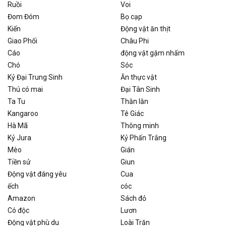
Ruồi
Voi
Đom Đóm
Bọ cạp
Kiến
Động vật ăn thịt
Giao Phối
Châu Phi
Cáo
động vật gặm nhấm
Chó
Sóc
Kỷ Đại Trung Sinh
Ăn thực vật
Thú có mai
Đại Tân Sinh
Ta Tu
Thằn lằn
Kangaroo
Tê Giác
Hà Mã
Thông minh
Kỷ Jura
Kỷ Phấn Trắng
Mèo
Gián
Tiền sử
Giun
Động vật đáng yêu
Cua
ếch
cóc
Amazon
Sách đỏ
Có độc
Lươn
Động vật phù du
Loài Trăn