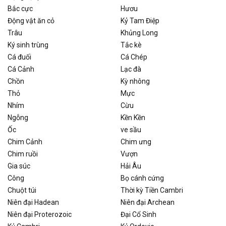
Bắc cực
Hươu
Động vật ăn cỏ
Kỷ Tam Điệp
Trâu
Khủng Long
Ký sinh trùng
Tắc kè
Cá đuối
Cá Chép
Cá Cảnh
Lạc đà
Chồn
Kỳ nhông
Thỏ
Mực
Nhím
Cừu
Ngỗng
Kền Kền
Ốc
ve sầu
Chim Cảnh
Chim ưng
Chim ruồi
Vượn
Gia súc
Hải Âu
Công
Bọ cánh cứng
Chuột túi
Thời kỳ Tiền Cambri
Niên đại Hadean
Niên đại Archean
Niên đại Proterozoic
Đại Cổ Sinh