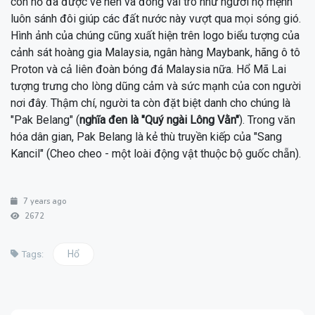
con hổ đã được vẽ nên và đóng vai trò như người hộ mệnh
luôn sánh đôi giúp các đất nước này vượt qua mọi sóng gió.
Hình ảnh của chúng cũng xuất hiện trên logo biểu tượng của
cảnh sát hoàng gia Malaysia, ngân hàng Maybank, hãng ô tô
Proton và cả liên đoàn bóng đá Malaysia nữa. Hổ Mã Lai
tượng trưng cho lòng dũng cảm và sức mạnh của con người
nơi đây. Thậm chí, người ta còn đặt biệt danh cho chúng là
"Pak Belang" (
nghĩa đen là "Quý ngài Lông Vằn"
). Trong văn
hóa dân gian, Pak Belang là kẻ thù truyền kiếp của "Sang
Kancil" (Cheo cheo - một loài động vật thuộc bộ guốc chẵn).
7 years ago
2672
Hổ
Tags: