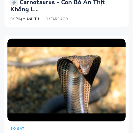
Carnotaurus - Con Bò Ăn Thịt
Khổng L...
BY
PHẠM ANH TÚ
9 YEARS AGO
BÒ SÁT