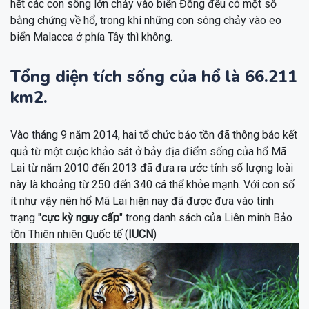
hết các con sông lớn chảy vào biển Đông đều có một số
bằng chứng về hổ, trong khi những con sông chảy vào eo
biển Malacca ở phía Tây thì không.
Tổng diện tích sống của hổ là 66.211
km2.
Vào tháng 9 năm 2014, hai tổ chức bảo tồn đã thông báo kết
quả từ một cuộc khảo sát ở bảy địa điểm sống của hổ Mã
Lai từ năm 2010 đến 2013 đã đưa ra ước tính số lượng loài
này là khoảng từ 250 đến 340 cá thể khỏe mạnh. Với con số
ít như vậy nên hổ Mã Lai hiện nay đã được đưa vào tình
trạng "
cực kỳ nguy cấp
" trong danh sách của Liên minh Bảo
tồn Thiên nhiên Quốc tế (
IUCN
)