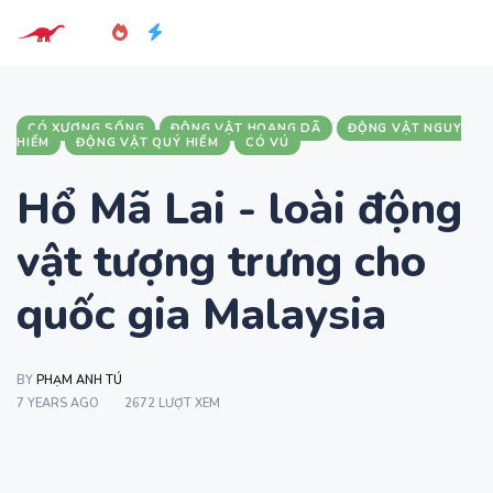
CÓ XƯƠNG SỐNG
ĐỘNG VẬT HOANG DÃ
ĐỘNG VẬT NGUY
HIỂM
ĐỘNG VẬT QUÝ HIẾM
CÓ VÚ
Hổ Mã Lai - loài động
vật tượng trưng cho
quốc gia Malaysia
BY
PHẠM ANH TÚ
7 YEARS AGO
2672 LƯỢT XEM