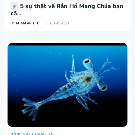
5 sự thật về Rắn Hổ Mang Chúa bạn
cầ...
BY
PHẠM ANH TÚ
8 YEARS AGO
ĐỘNG VẬT HOANG DÃ