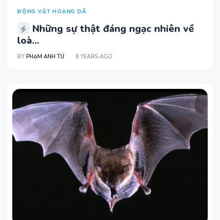
ĐỘNG VẬT HOANG DÃ
Những sự thật đáng ngạc nhiên về
loà...
BY
PHẠM ANH TÚ
8 YEARS AGO