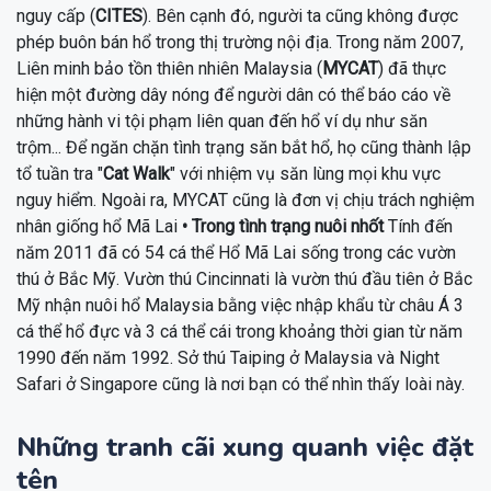
nguy cấp (
CITES
). Bên cạnh đó, người ta cũng không được
phép buôn bán hổ trong thị trường nội địa. Trong năm 2007,
Liên minh bảo tồn thiên nhiên Malaysia (
MYCAT
) đã thực
hiện một đường dây nóng để người dân có thể báo cáo về
những hành vi tội phạm liên quan đến hổ ví dụ như săn
trộm... Để ngăn chặn tình trạng săn bắt hổ, họ cũng thành lập
tổ tuần tra "
Cat Walk
" với nhiệm vụ săn lùng mọi khu vực
nguy hiểm. Ngoài ra, MYCAT cũng là đơn vị chịu trách nghiệm
nhân giống hổ Mã Lai
• Trong tình trạng nuôi nhốt
Tính đến
năm 2011 đã có 54 cá thể Hổ Mã Lai sống trong các vườn
thú ở Bắc Mỹ. Vườn thú Cincinnati là vườn thú đầu tiên ở Bắc
Mỹ nhận nuôi hổ Malaysia bằng việc nhập khẩu từ châu Á 3
cá thể hổ đực và 3 cá thể cái trong khoảng thời gian từ năm
1990 đến năm 1992. Sở thú Taiping ở Malaysia và Night
Safari ở Singapore cũng là nơi bạn có thể nhìn thấy loài này.
Những tranh cãi xung quanh việc đặt
tên