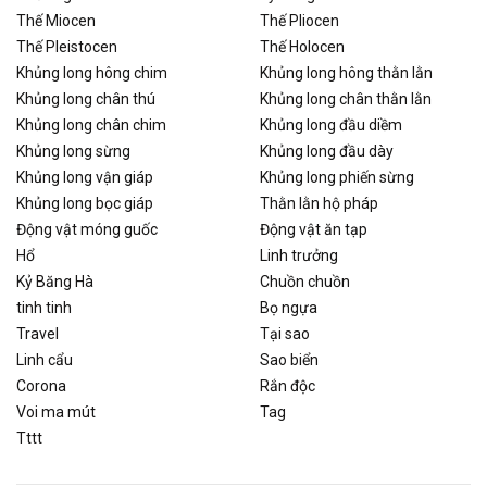
Thế Miocen
Thế Pliocen
Thế Pleistocen
Thế Holocen
Khủng long hông chim
Khủng long hông thằn lằn
Khủng long chân thú
Khủng long chân thằn lằn
Khủng long chân chim
Khủng long đầu diềm
Khủng long sừng
Khủng long đầu dày
Khủng long vận giáp
Khủng long phiến sừng
Khủng long bọc giáp
Thằn lằn hộ pháp
Động vật móng guốc
Động vật ăn tạp
Hổ
Linh trưởng
Kỷ Băng Hà
Chuồn chuồn
tinh tinh
Bọ ngựa
Travel
Tại sao
Linh cẩu
Sao biển
Corona
Rắn độc
Voi ma mút
Tag
Tttt