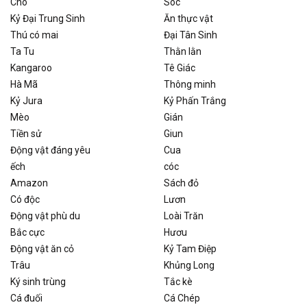
Chó
Sóc
Kỷ Đại Trung Sinh
Ăn thực vật
Thú có mai
Đại Tân Sinh
Ta Tu
Thằn lằn
Kangaroo
Tê Giác
Hà Mã
Thông minh
Kỷ Jura
Kỷ Phấn Trắng
Mèo
Gián
Tiền sử
Giun
Động vật đáng yêu
Cua
ếch
cóc
Amazon
Sách đỏ
Có độc
Lươn
Động vật phù du
Loài Trăn
Bắc cực
Hươu
Động vật ăn cỏ
Kỷ Tam Điệp
Trâu
Khủng Long
Ký sinh trùng
Tắc kè
Cá đuối
Cá Chép