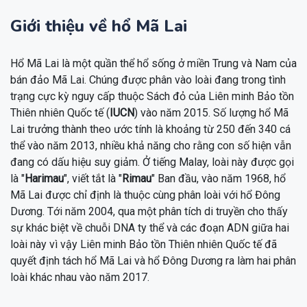
Giới thiệu về hổ Mã Lai
Hổ Mã Lai là một quần thể hổ sống ở miền Trung và Nam của
bán đảo Mã Lai. Chúng được phân vào loài đang trong tình
trạng cực kỳ nguy cấp thuộc Sách đỏ của Liên minh Bảo tồn
Thiên nhiên Quốc tế (
IUCN
) vào năm 2015. Số lượng hổ Mã
Lai trưởng thành theo ước tính là khoảng từ 250 đến 340 cá
thể vào năm 2013, nhiều khả năng cho rằng con số hiện vẫn
đang có dấu hiệu suy giảm. Ở tiếng Malay, loài này được gọi
là "
Harimau
", viết tắt là "
Rimau
" Ban đầu, vào năm 1968, hổ
Mã Lai được chỉ định là thuộc cùng phân loài với hổ Đông
Dương. Tới năm 2004, qua một phân tích di truyền cho thấy
sự khác biệt về chuỗi DNA ty thể và các đoạn ADN giữa hai
loài này vì vậy Liên minh Bảo tồn Thiên nhiên Quốc tế đã
quyết định tách hổ Mã Lai và hổ Đông Dương ra làm hai phân
loài khác nhau vào năm 2017.