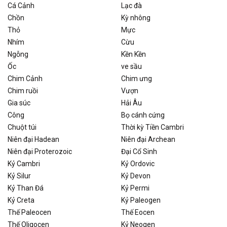
Cá Cảnh
Lạc đà
Chồn
Kỳ nhông
Thỏ
Mực
Nhím
Cừu
Ngỗng
Kền Kền
Ốc
ve sầu
Chim Cảnh
Chim ưng
Chim ruồi
Vượn
Gia súc
Hải Âu
Công
Bọ cánh cứng
Chuột túi
Thời kỳ Tiền Cambri
Niên đại Hadean
Niên đại Archean
Niên đại Proterozoic
Đại Cổ Sinh
Kỷ Cambri
Kỷ Ordovic
Kỷ Silur
Kỷ Devon
Kỷ Than Đá
Kỷ Permi
Kỷ Creta
Kỷ Paleogen
Thế Paleocen
Thế Eocen
Thế Oligocen
Kỷ Neogen