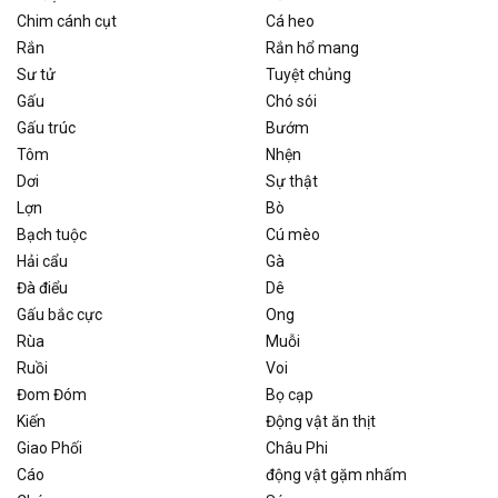
Chim cánh cụt
Cá heo
Rắn
Rắn hổ mang
Sư tử
Tuyệt chủng
Gấu
Chó sói
Gấu trúc
Bướm
Tôm
Nhện
Dơi
Sự thật
Lợn
Bò
Bạch tuộc
Cú mèo
Hải cẩu
Gà
Đà điểu
Dê
Gấu bắc cực
Ong
Rùa
Muỗi
Ruồi
Voi
Đom Đóm
Bọ cạp
Kiến
Động vật ăn thịt
Giao Phối
Châu Phi
Cáo
động vật gặm nhấm