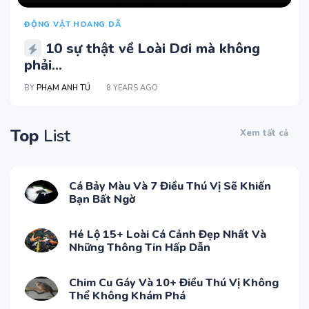
ĐỘNG VẬT HOANG DÃ
10 sự thật về Loài Dơi mà không
phải...
BY
PHẠM ANH TÚ
8 YEARS AGO
Top
List
Xem tất cả
Cá Bảy Màu Và 7 Điều Thú Vị Sẽ Khiến
Bạn Bất Ngờ
Hé Lộ 15+ Loài Cá Cảnh Đẹp Nhất Và
Những Thông Tin Hấp Dẫn
Chim Cu Gáy Và 10+ Điều Thú Vị Không
Thể Không Khám Phá