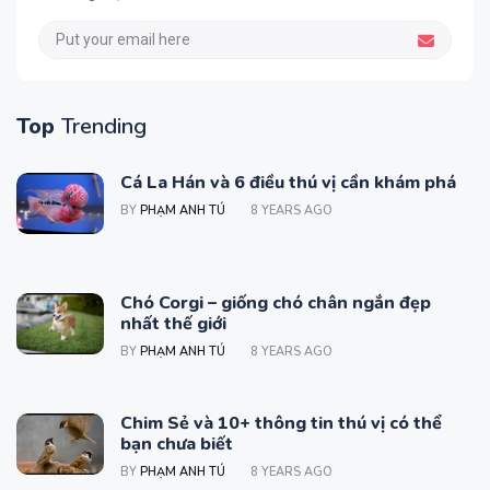
Top
Trending
Cá La Hán và 6 điều thú vị cần khám phá
BY
PHẠM ANH TÚ
8 YEARS AGO
Chó Corgi – giống chó chân ngắn đẹp
nhất thế giới
BY
PHẠM ANH TÚ
8 YEARS AGO
Chim Sẻ và 10+ thông tin thú vị có thể
bạn chưa biết
BY
PHẠM ANH TÚ
8 YEARS AGO