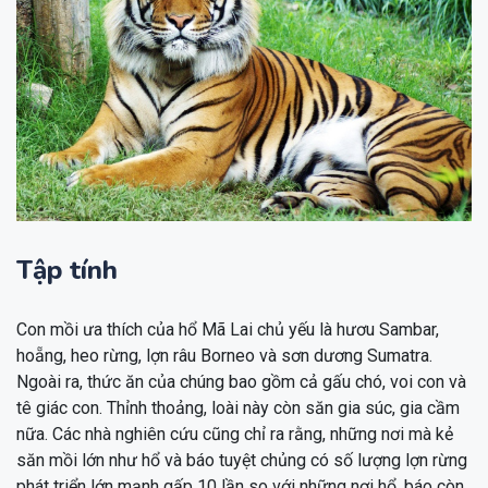
Tập tính
Con mồi ưa thích của hổ Mã Lai chủ yếu là hươu Sambar,
hoẵng, heo rừng, lợn râu Borneo và sơn dương Sumatra.
Ngoài ra, thức ăn của chúng bao gồm cả gấu chó, voi con và
tê giác con. Thỉnh thoảng, loài này còn săn gia súc, gia cầm
nữa. Các nhà nghiên cứu cũng chỉ ra rằng, những nơi mà kẻ
săn mồi lớn như hổ và báo tuyệt chủng có số lượng lợn rừng
phát triển lớn mạnh gấp 10 lần so với những nơi hổ, báo còn