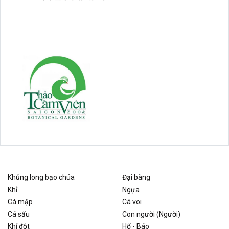
Khủng long bạo chúa
Đại bàng
Khỉ
Ngựa
Cá mập
Cá voi
Cá sấu
Con người (Người)
Khỉ đột
Hổ - Báo