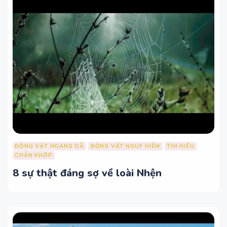
ĐỘNG VẬT HOANG DÃ
ĐỘNG VẬT NGUY HIỂM
TÌM HIỂU
CHÂN KHỚP
8 sự thật đáng sợ về loài Nhện