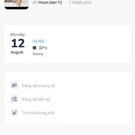
BY
PHẠM ANH TÚ
7 YEARS AGO
Monday
12
Hà Nội
32ºc
August
Sunny
Động vật hoang dã
Động vật tiền sử
Thú nuôi trong nhà