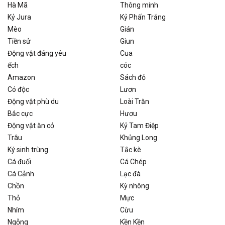
Hà Mã
Thông minh
Kỷ Jura
Kỷ Phấn Trắng
Mèo
Gián
Tiền sử
Giun
Động vật đáng yêu
Cua
ếch
cóc
Amazon
Sách đỏ
Có độc
Lươn
Động vật phù du
Loài Trăn
Bắc cực
Hươu
Động vật ăn cỏ
Kỷ Tam Điệp
Trâu
Khủng Long
Ký sinh trùng
Tắc kè
Cá đuối
Cá Chép
Cá Cảnh
Lạc đà
Chồn
Kỳ nhông
Thỏ
Mực
Nhím
Cừu
Ngỗng
Kền Kền