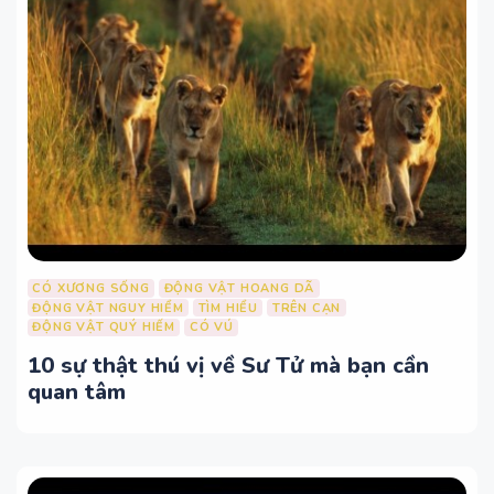
CÓ XƯƠNG SỐNG
ĐỘNG VẬT HOANG DÃ
ĐỘNG VẬT NGUY HIỂM
TÌM HIỂU
TRÊN CẠN
ĐỘNG VẬT QUÝ HIẾM
CÓ VÚ
10 sự thật thú vị về Sư Tử mà bạn cần
quan tâm