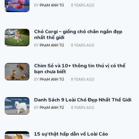
BY
PHẠM ANH TÚ
8 YEARS AGO
Chó Corgi – giống chó chân ngắn đẹp
nhất thế giới
BY
PHẠM ANH TÚ
8 YEARS AGO
Chim Sẻ và 10+ thông tin thú vị có thể
bạn chưa biết
BY
PHẠM ANH TÚ
8 YEARS AGO
Danh Sách 9 Loài Chó Đẹp Nhất Thế Giới
BY
PHẠM ANH TÚ
8 YEARS AGO
15 sự thật hấp dẫn về Loài Cáo