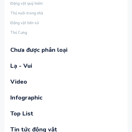
Động vật quý hiếm
Thú nuôi trong nhà
Động vật tiền sử
Thú Cưng
Chưa được phân loại
Lạ - Vui
Video
Infographic
Top List
Tin tức động vật