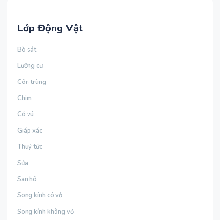
Lớp Động Vật
Bò sát
Lưỡng cư
Côn trùng
Chim
Có vú
Giáp xác
Thuỷ tức
Sứa
San hô
Song kính có vỏ
Song kính không vỏ