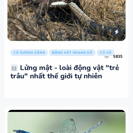
CÓ XƯƠNG SỐNG
ĐỘNG VẬT HOANG DÃ
CÓ VÚ
5835
Lửng mật - loài động vật "trẻ
trâu" nhất thế giới tự nhiên