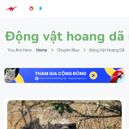
Động vật hoang dã
You Are Here:
Home
Chuyên Mục
Động Vật Hoang Dã