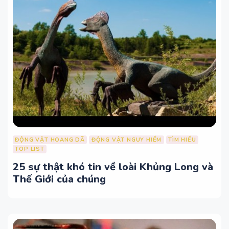
ĐỘNG VẬT HOANG DÃ
ĐỘNG VẬT NGUY HIỂM
TÌM HIỂU
TOP LIST
25 sự thật khó tin về loài Khủng Long và
Thế Giới của chúng