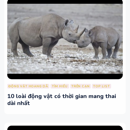
ĐỘNG VẬT HOANG DÃ
TÌM HIỂU
TRÊN CẠN
TOP LIST
10 loài động vật có thời gian mang thai
dài nhất