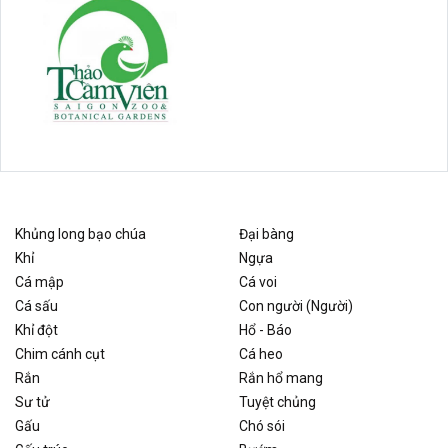
Khủng long bạo chúa
Đại bàng
Khỉ
Ngựa
Cá mập
Cá voi
Cá sấu
Con người (Người)
Khỉ đột
Hổ - Báo
Chim cánh cụt
Cá heo
Rắn
Rắn hổ mang
Sư tử
Tuyệt chủng
Gấu
Chó sói