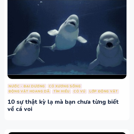
NƯỚC - ĐẠI DƯƠNG
CÓ XƯƠNG SỐNG
ĐỘNG VẬT HOANG DÃ
TÌM HIỂU
CÓ VÚ
LỚP ĐỘNG VẬT
10 sự thật kỳ lạ mà bạn chưa từng biết
về cá voi