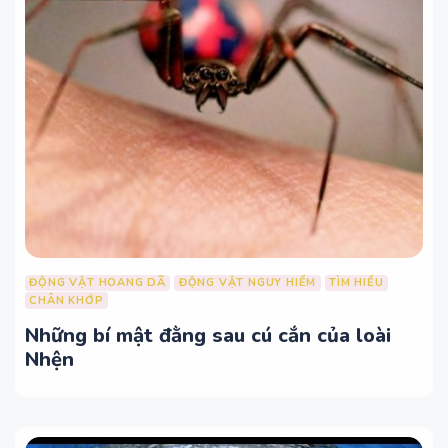
ĐỘNG VẬT HOANG DÃ
ĐỘNG VẬT NGUY HIỂM
TÌM HIỂU
CHÂN KHỚP
Những bí mật đằng sau cú cắn của loài
Nhện