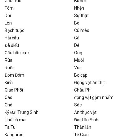
Gấu trúc
Bướm
Tôm
Nhện
Dơi
Sự thật
Lợn
Bò
Bạch tuộc
Cú mèo
Hải cẩu
Gà
Đà điểu
Dê
Gấu bắc cực
Ong
Rùa
Muỗi
Ruồi
Voi
Đom Đóm
Bọ cạp
Kiến
Động vật ăn thịt
Giao Phối
Châu Phi
Cáo
động vật gặm nhấm
Chó
Sóc
Kỷ Đại Trung Sinh
Ăn thực vật
Thú có mai
Đại Tân Sinh
Ta Tu
Thằn lằn
Kangaroo
Tê Giác