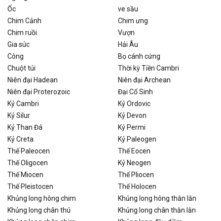
Ốc
ve sầu
Chim Cảnh
Chim ưng
Chim ruồi
Vượn
Gia súc
Hải Âu
Công
Bọ cánh cứng
Chuột túi
Thời kỳ Tiền Cambri
Niên đại Hadean
Niên đại Archean
Niên đại Proterozoic
Đại Cổ Sinh
Kỷ Cambri
Kỷ Ordovic
Kỷ Silur
Kỷ Devon
Kỷ Than Đá
Kỷ Permi
Kỷ Creta
Kỷ Paleogen
Thế Paleocen
Thế Eocen
Thế Oligocen
Kỷ Neogen
Thế Miocen
Thế Pliocen
Thế Pleistocen
Thế Holocen
Khủng long hông chim
Khủng long hông thằn lằn
Khủng long chân thú
Khủng long chân thằn lằn