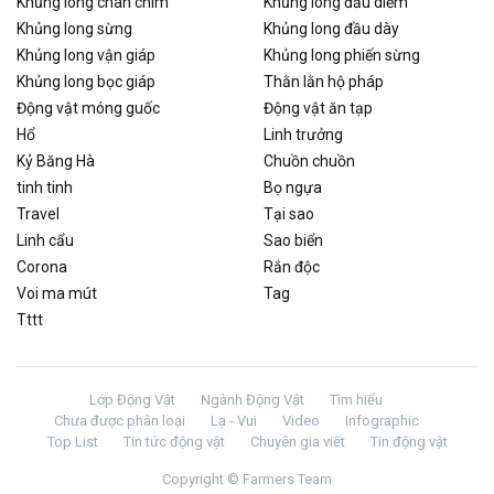
Khủng long chân chim
Khủng long đầu diềm
Khủng long sừng
Khủng long đầu dày
Khủng long vận giáp
Khủng long phiến sừng
Khủng long bọc giáp
Thằn lằn hộ pháp
Động vật móng guốc
Động vật ăn tạp
Hổ
Linh trưởng
Kỷ Băng Hà
Chuồn chuồn
tinh tinh
Bọ ngựa
Travel
Tại sao
Linh cẩu
Sao biển
Corona
Rắn độc
Voi ma mút
Tag
Tttt
Lớp Động Vật
Ngành Động Vật
Tìm hiểu
Chưa được phân loại
Lạ - Vui
Video
Infographic
Top List
Tin tức động vật
Chuyên gia viết
Tin động vật
Copyright © Farmers Team