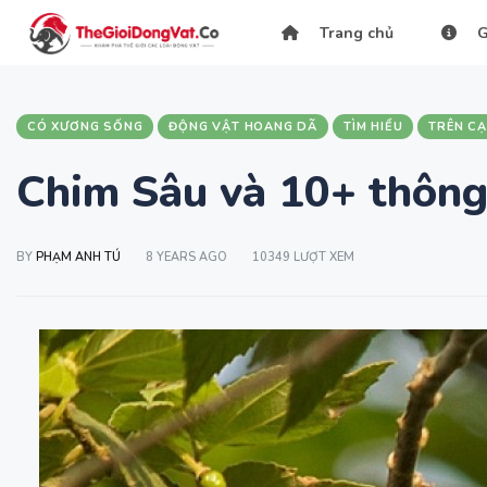
Trang chủ
G
CÓ XƯƠNG SỐNG
ĐỘNG VẬT HOANG DÃ
TÌM HIỂU
TRÊN C
Chim Sâu và 10+ thông 
BY
PHẠM ANH TÚ
8 YEARS AGO
10349 LƯỢT XEM