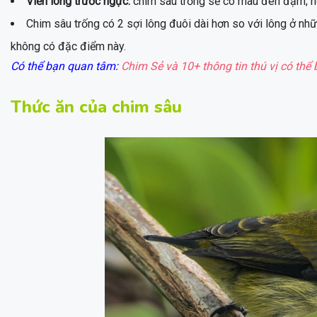
Viền lông trước ngực:
chim sâu trống sẽ có màu đen đậm; ng
Chim sâu trống có 2 sợi lông đuôi dài hơn so với lông ở nhữn
không có đặc điểm này.
Có thể bạn quan tâm:
Chim Sẻ và 10+ thông tin thú vị có thể 
Thức ăn của chim sâu