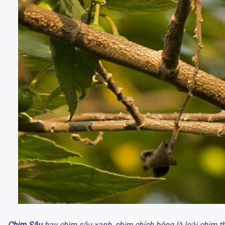
Chim Sâu
hay chim sâu xanh, chim chích bông là loài chim th