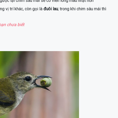
ược lại chim sâu mái sẽ có viền lông màu nhạt hơn
g vị trí khác, còn gọi là
đuôi lau
; trong khi chim sâu mái thì
bạn chưa biết