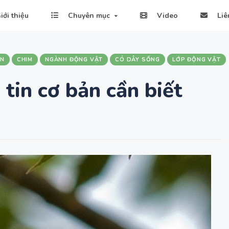
iới thiệu
Chuyên mục
Video
Liê
ẠN
CHIM
NGÀNH ĐỘNG VẬT
CÓ DÂY SỐNG
LỚP ĐỘNG VẬT
tin cơ bản cần biết