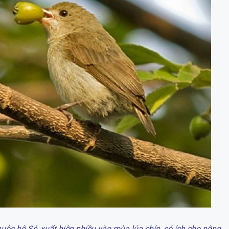
uộc bộ Sẻ, xuất hiện nhiều vào mùa lúa chín, có ích cho nông