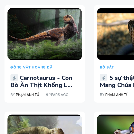
ĐỘNG VẬT HOANG DÃ
BÒ SÁT
Carnotaurus - Con
5 sự thậ
Bò Ăn Thịt Khổng L...
Mang Chúa b
BY
PHẠM ANH TÚ
9 YEARS AGO
BY
PHẠM ANH TÚ