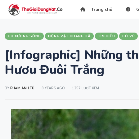
Trang chủ
G
CÓ XƯƠNG SỐNG
ĐỘNG VẬT HOANG DÃ
TÌM HIỂU
CÓ VÚ
[Infographic] Những th
Hươu Đuôi Trắng
BY
PHẠM ANH TÚ
8 YEARS AGO
1257 LƯỢT XEM