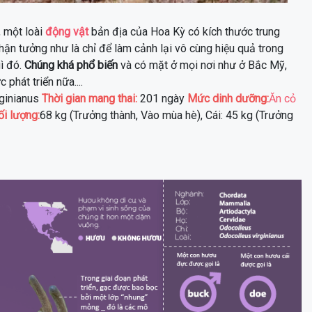
, một loài
động vật
bản địa của Hoa Kỳ có kích thước trung
hận tưởng như là chỉ để làm cảnh lại vô cùng hiệu quả trong
gì đó.
Chúng khá phổ biến
và có mặt ở mọi nơi như ở Bắc Mỹ,
 phát triển nữa....
rginianus
Thời gian mang thai:
201 ngày
Mức dinh dưỡng:
Ăn cỏ
ối lượng:
68 kg (Trưởng thành, Vào mùa hè), Cái: 45 kg (Trưởng