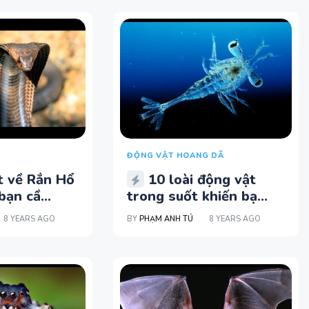
ĐỘNG VẬT HOANG DÃ
t về Rắn Hổ
10 loài động vật
ạn cầ...
trong suốt khiến bạ...
8 YEARS AGO
BY
PHẠM ANH TÚ
8 YEARS AGO