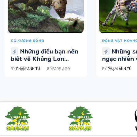
CÓ XƯƠNG SỐNG
ĐỘNG VẬT HOAN
Những điều bạn nên
Những s
biết về Khủng Lon...
ngạc nhiên v
BY
PHẠM ANH TÚ
8 YEARS AGO
BY
PHẠM ANH TÚ