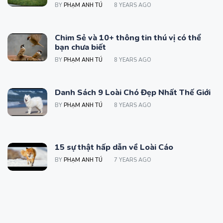
BY
PHẠM ANH TÚ
8 YEARS AGO
Chim Sẻ và 10+ thông tin thú vị có thể
bạn chưa biết
BY
PHẠM ANH TÚ
8 YEARS AGO
Danh Sách 9 Loài Chó Đẹp Nhất Thế Giới
BY
PHẠM ANH TÚ
8 YEARS AGO
15 sự thật hấp dẫn về Loài Cáo
BY
PHẠM ANH TÚ
7 YEARS AGO