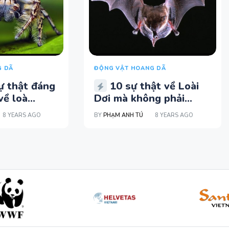
G DÃ
ĐỘNG VẬT HOANG DÃ
ự thật đáng
10 sự thật về Loài
ề loà...
Dơi mà không phải...
8 YEARS AGO
BY
PHẠM ANH TÚ
8 YEARS AGO