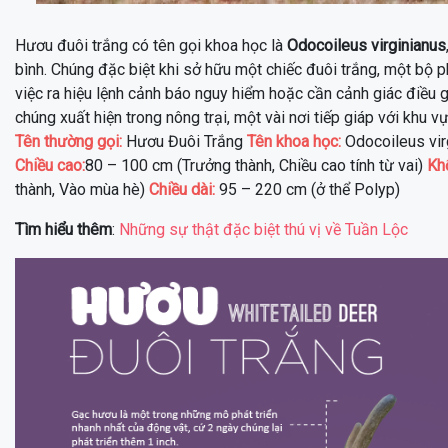
Hươu đuôi trắng có tên gọi khoa học là
Odocoileus virginianus
bình. Chúng đặc biệt khi sở hữu một chiếc đuôi trắng, một bộ p
việc ra hiệu lệnh cảnh báo nguy hiểm hoặc cần cảnh giác điều 
chúng xuất hiện trong nông trại, một vài nơi tiếp giáp với khu vực
Tên thường gọi:
Hươu Đuôi Trắng
Tên khoa học:
Odocoileus vi
Chiều cao:
80 – 100 cm (Trưởng thành, Chiều cao tính từ vai)
Kh
thành, Vào mùa hè)
Chiều dài:
95 – 220 cm (ở thể Polyp)
Tìm hiểu thêm
:
Những sự thật đặc biệt thú vị về Tuần Lộc