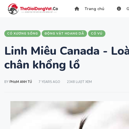
Trang chủ
G
CÓ XƯƠNG SỐNG
ĐỘNG VẬT HOANG DÃ
CÓ VÚ
Linh Miêu Canada - Lo
chân khổng lồ
BY
PHẠM ANH TÚ
7 YEARS AGO
2348 LƯỢT XEM