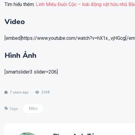
Tìm hiểu thêm:
Linh Miêu Đuôi Cộc – loài động vật hữu nhũ B
Video
[embed]https://www.youtube.com/watch?v=hX1x_vjHGcg[/em
Hình Ảnh
[smartslider3 slider=206]
7 years ago
2348
Mèo
Tags: