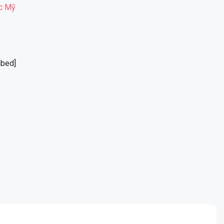
ắc Mỹ
bed]