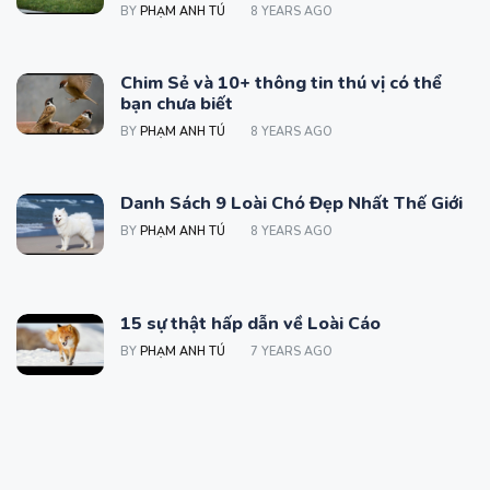
BY
PHẠM ANH TÚ
8 YEARS AGO
Chim Sẻ và 10+ thông tin thú vị có thể
bạn chưa biết
BY
PHẠM ANH TÚ
8 YEARS AGO
Danh Sách 9 Loài Chó Đẹp Nhất Thế Giới
BY
PHẠM ANH TÚ
8 YEARS AGO
15 sự thật hấp dẫn về Loài Cáo
BY
PHẠM ANH TÚ
7 YEARS AGO