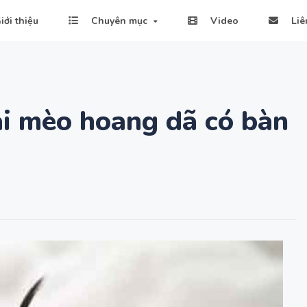
iới thiệu
Chuyên mục
Video
Liê
ài mèo hoang dã có bàn