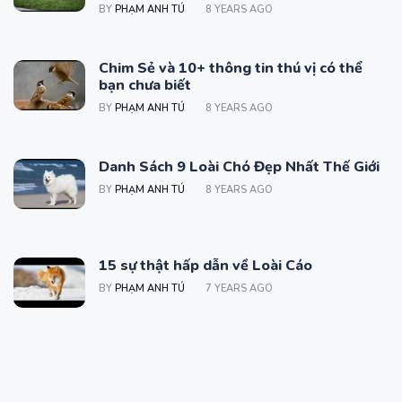
BY
PHẠM ANH TÚ
8 YEARS AGO
Chim Sẻ và 10+ thông tin thú vị có thể
bạn chưa biết
BY
PHẠM ANH TÚ
8 YEARS AGO
Danh Sách 9 Loài Chó Đẹp Nhất Thế Giới
BY
PHẠM ANH TÚ
8 YEARS AGO
15 sự thật hấp dẫn về Loài Cáo
BY
PHẠM ANH TÚ
7 YEARS AGO