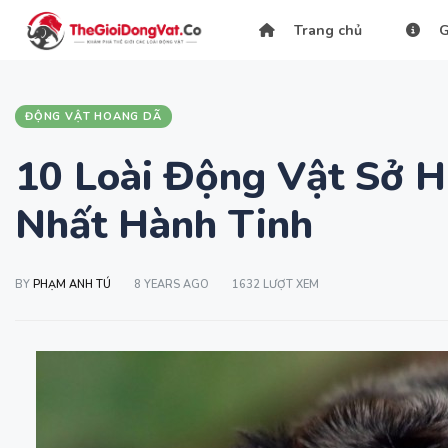
Trang chủ
G
ĐỘNG VẬT HOANG DÃ
10 Loài Động Vật Sở 
Nhất Hành Tinh
BY
PHẠM ANH TÚ
8 YEARS AGO
1632 LƯỢT XEM