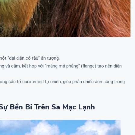
một “đại diện có râu” ấn tượng.
g và cằm, kết hợp với “mảng má phẳng” (flange) tạo nên diện
ợng sắc tố carotenoid tự nhiên, giúp phản chiếu ánh sáng trong
 Sự Bền Bỉ Trên Sa Mạc Lạnh