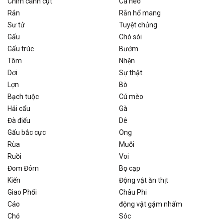
Chim cánh cụt
Cá heo
Rắn
Rắn hổ mang
Sư tử
Tuyệt chủng
Gấu
Chó sói
Gấu trúc
Bướm
Tôm
Nhện
Dơi
Sự thật
Lợn
Bò
Bạch tuộc
Cú mèo
Hải cẩu
Gà
Đà điểu
Dê
Gấu bắc cực
Ong
Rùa
Muỗi
Ruồi
Voi
Đom Đóm
Bọ cạp
Kiến
Động vật ăn thịt
Giao Phối
Châu Phi
Cáo
động vật gặm nhấm
Chó
Sóc