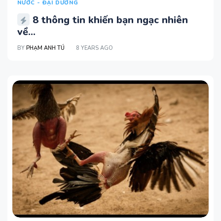
NƯỚC - ĐẠI DƯƠNG
8 thông tin khiến bạn ngạc nhiên
về...
BY
PHẠM ANH TÚ
8 YEARS AGO