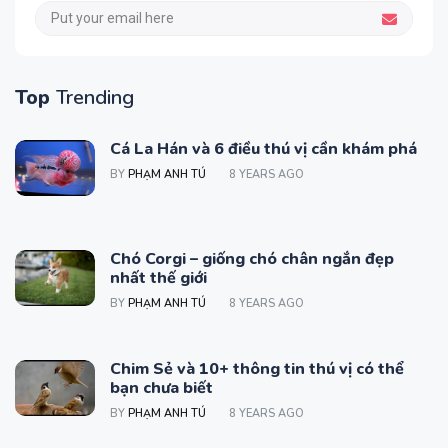
Top
Trending
Cá La Hán và 6 điều thú vị cần khám phá
BY
PHẠM ANH TÚ
8 YEARS AGO
Chó Corgi – giống chó chân ngắn đẹp
nhất thế giới
BY
PHẠM ANH TÚ
8 YEARS AGO
Chim Sẻ và 10+ thông tin thú vị có thể
bạn chưa biết
BY
PHẠM ANH TÚ
8 YEARS AGO