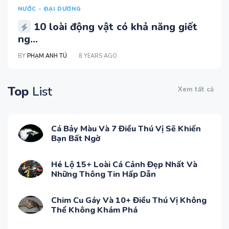
NƯỚC - ĐẠI DƯƠNG
10 loài động vật có khả năng giết
ng...
BY
PHẠM ANH TÚ
8 YEARS AGO
Top
List
Xem tất cả
Cá Bảy Màu Và 7 Điều Thú Vị Sẽ Khiến
Bạn Bất Ngờ
Hé Lộ 15+ Loài Cá Cảnh Đẹp Nhất Và
Những Thông Tin Hấp Dẫn
Chim Cu Gáy Và 10+ Điều Thú Vị Không
Thể Không Khám Phá