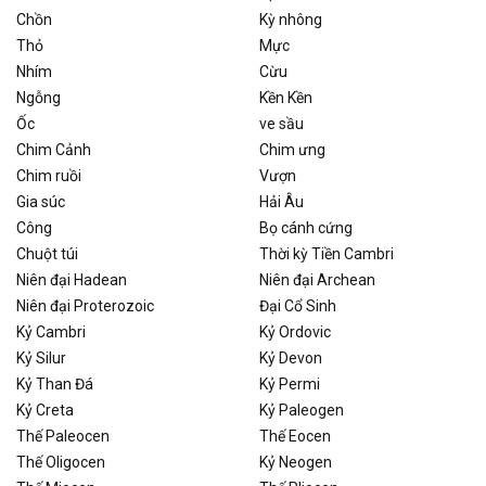
Chồn
Kỳ nhông
Thỏ
Mực
Nhím
Cừu
Ngỗng
Kền Kền
Ốc
ve sầu
Chim Cảnh
Chim ưng
Chim ruồi
Vượn
Gia súc
Hải Âu
Công
Bọ cánh cứng
Chuột túi
Thời kỳ Tiền Cambri
Niên đại Hadean
Niên đại Archean
Niên đại Proterozoic
Đại Cổ Sinh
Kỷ Cambri
Kỷ Ordovic
Kỷ Silur
Kỷ Devon
Kỷ Than Đá
Kỷ Permi
Kỷ Creta
Kỷ Paleogen
Thế Paleocen
Thế Eocen
Thế Oligocen
Kỷ Neogen