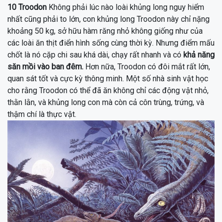
10
Troodon
Không phải lúc nào loài khủng long nguy hiểm
nhất cũng phải to lớn, con khủng long
Troodon
này chỉ nặng
khoảng 50 kg,
sở hữu hàm răng nhỏ không giống như của
các loài ăn thịt điển hình sống cùng thời kỳ
. Nhưng điểm mấu
chốt là n
ó cặp chi sau khá dài, chạy rất nhanh và có
khả năng
săn mồi vào ban đêm.
Hơn nữa,
Troodon có đôi mắt rất lớn,
quan sát tốt và cực kỳ thông minh. Một số nhà sinh vật học
cho rằng Troodon có thể đã ăn không chỉ các động vật nhỏ,
thằn lằn, và khủng long con mà còn cả côn trùng, trứng, và
thậm chí là thực vật.