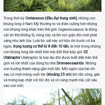
Trong thời kỳ
Cretaceous (đầu đại trung sinh)
, những con
khủng long ở Nam Mỹ thường to và điên cuồng hơn những
con khủng long khác trên thế giới. Giganotosaurus là động
vật ăn thịt khổng lồ, nóng nảy và khi tức giận đôi mắt phát
sáng như ánh lửa. Loài bò sát này sở hữu chi trước có ba
ngón,
trọng lượng cơ thể từ 8 đến 10 tấn
, là một trong những
con khủng long lớn nhất trên trái đất thời bấy giờ.
02
Utahraptor
Utahraptor
là loài lâu đời được biết đến trên thế
giới và lớn nhất của dòng họ nhà
Dromaeosaurids
. N
hững
con trưởng thành nặng gần một tấn. Mỗi ngón của hai chi
sau có một móng vuốt lớn (
khoảng 25 cm
)
khi tấn công, gân
và móng kẹp chặt với tốc độ và vô cùng mạnh mẽ, cắt sâu
vào con mồi.