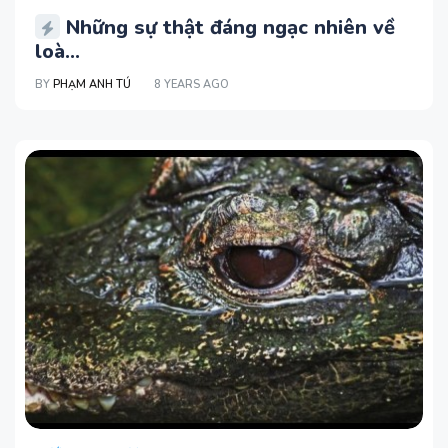
Những sự thật đáng ngạc nhiên về
loà...
BY
PHẠM ANH TÚ
8 YEARS AGO