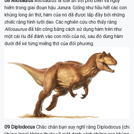
08
Allosaurus
Allosaurus
là loài ăn thịt phổ biến và nguy
hiểm trong giai đoạn hậu Junura. Giống như hầu hết các con
khủng long ăn thịt, hàm của nó đã được lấp đầy bởi những
chiếc răng hình lưỡi dao. Các nghiên cứu cho thấy rằng
Allosaurus
đã tấn công bằng cách sử dụng hàm trên như
một cái rìu để đánh vào con mồi của nó, sau đó dùng hàm
dưới để xé từng miếng thịt của đối phương.
09
Diplodocus
Chắc chắn bạn suy nghĩ rằng Diplodocus (chi