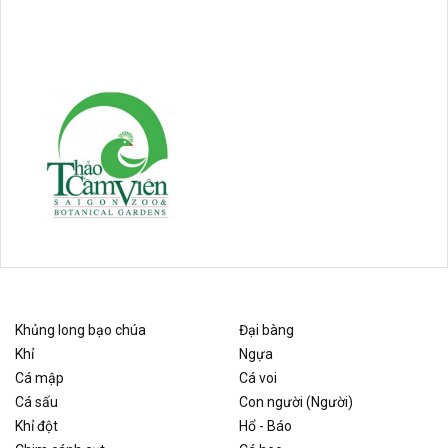
Khủng long bạo chúa
Đại bàng
Khỉ
Ngựa
Cá mập
Cá voi
Cá sấu
Con người (Người)
Khỉ đột
Hổ - Báo