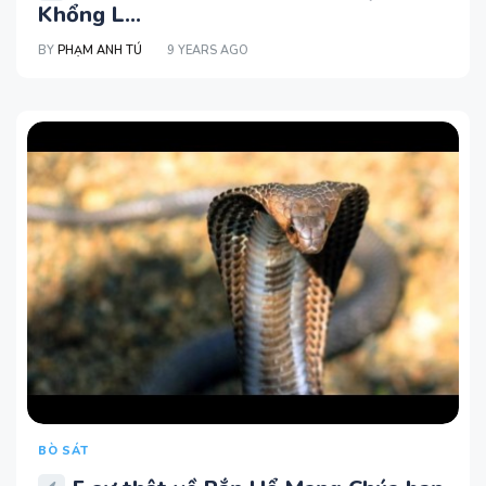
Khổng L...
BY
PHẠM ANH TÚ
9 YEARS AGO
BÒ SÁT