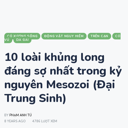
CÓ XƯƠNG SỐNG
ĐỘNG VẬT NGUY HIỂM
TRÊN CẠN
CÓ
VÚ
DA GAI
10 loài khủng long
đáng sợ nhất trong kỷ
nguyên Mesozoi (Đại
Trung Sinh)
BY
PHẠM ANH TÚ
8 YEARS AGO
4786 LƯỢT XEM