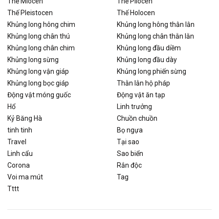
Thế Miocen
Thế Pliocen
Thế Pleistocen
Thế Holocen
Khủng long hông chim
Khủng long hông thằn lằn
Khủng long chân thú
Khủng long chân thằn lằn
Khủng long chân chim
Khủng long đầu diềm
Khủng long sừng
Khủng long đầu dày
Khủng long vận giáp
Khủng long phiến sừng
Khủng long bọc giáp
Thằn lằn hộ pháp
Động vật móng guốc
Động vật ăn tạp
Hổ
Linh trưởng
Kỷ Băng Hà
Chuồn chuồn
tinh tinh
Bọ ngựa
Travel
Tại sao
Linh cẩu
Sao biển
Corona
Rắn độc
Voi ma mút
Tag
Tttt