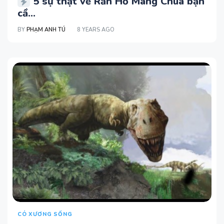
5 sự thật về Rắn Hổ Mang Chúa bạn
cầ...
BY
PHẠM ANH TÚ
8 YEARS AGO
CÓ XƯƠNG SỐNG