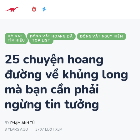
BÒ SÁT
ĐỘNG VẬT HOANG DÃ
ĐỘNG VẬT NGUY HIỂM
TÌM HIỂU
TOP LIST
25 chuyện hoang
đường về khủng long
mà bạn cần phải
ngừng tin tưởng
BY
PHẠM ANH TÚ
8 YEARS AGO
3707 LƯỢT XEM