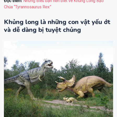
Đọc thêm
:
Những điều bạn nên biết về Khủng Long Bạo
Chúa “Tyrannosaurus Rex”
Khủng long là những con vật yếu ớt
và dễ dàng bị tuyệt chủng