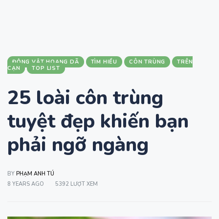
ĐỘNG VẬT HOANG DÃ
TÌM HIỂU
CÔN TRÙNG
TRÊN
CẠN
TOP LIST
25 loài côn trùng
tuyệt đẹp khiến bạn
phải ngỡ ngàng
BY
PHẠM ANH TÚ
8 YEARS AGO
5392 LƯỢT XEM