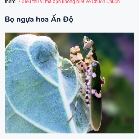
thêm:
7 điều thú vị mà bạn không biết về Chuồn Chuồn
Bọ ngựa hoa Ấn Độ