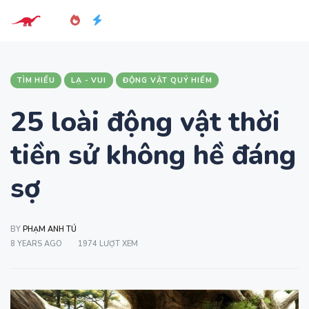
TÌM HIỂU
LẠ - VUI
ĐỘNG VẬT QUÝ HIẾM
25 loài động vật thời
tiền sử không hề đáng
sợ
BY
PHẠM ANH TÚ
8 YEARS AGO
1974 LƯỢT XEM