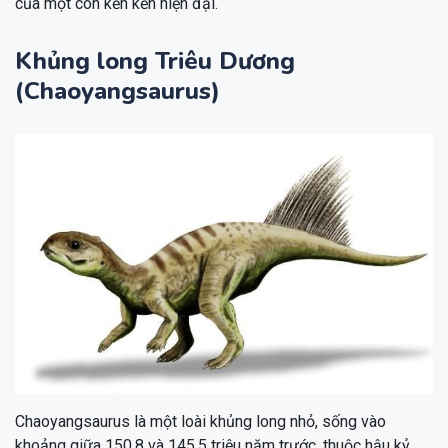
của một con kền kền hiện đại.
Khủng long Triêu Dương
(Chaoyangsaurus)
Chaoyangsaurus là một loài khủng long nhỏ, sống vào
khoảng giữa 150,8 và 145,5 triệu năm trước, thuộc hậu kỷ