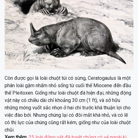
Còn được gọi là loài chuột túi có sừng, Ceratogaulus là một
phân loài gặm nhấm nhỏ sống từ cuối thế Miocene đến đầu
thế Pleitoxen. Giống như loài chuột đá hiện đại, những động
vật này có chiều dài chỉ khoảng 30 cm (1 ft), và sở hữu
những móng vuốt sắc nhọn ở hai chi trước khá thuận lợi cho
việc đào bới. Nhưng chúng lại có đôi mắt khá nhỏ, và có lẽ
có thị lực của chúng cũng rất kém, giống như của loài chuột
chũi.
Xem thêm
:
25 loài động vật đã tuyệt chủng có vẻ ngoài kì