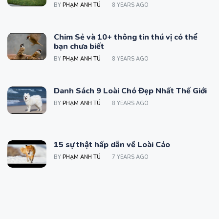
BY
PHẠM ANH TÚ
8 YEARS AGO
Chim Sẻ và 10+ thông tin thú vị có thể
bạn chưa biết
BY
PHẠM ANH TÚ
8 YEARS AGO
Danh Sách 9 Loài Chó Đẹp Nhất Thế Giới
BY
PHẠM ANH TÚ
8 YEARS AGO
15 sự thật hấp dẫn về Loài Cáo
BY
PHẠM ANH TÚ
7 YEARS AGO