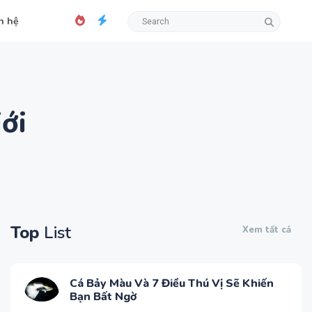
n hệ
ới
Top
List
Xem tất cả
Cá Bảy Màu Và 7 Điều Thú Vị Sẽ Khiến
Bạn Bất Ngờ