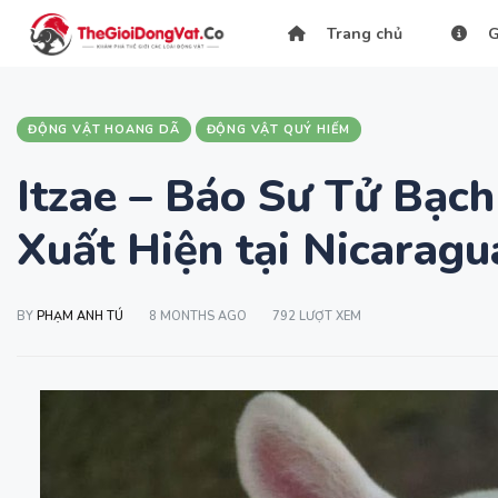
Trang chủ
G
ĐỘNG VẬT HOANG DÃ
ĐỘNG VẬT QUÝ HIẾM
Itzae – Báo Sư Tử Bạc
Xuất Hiện tại Nicaragu
BY
PHẠM ANH TÚ
8 MONTHS AGO
792 LƯỢT XEM