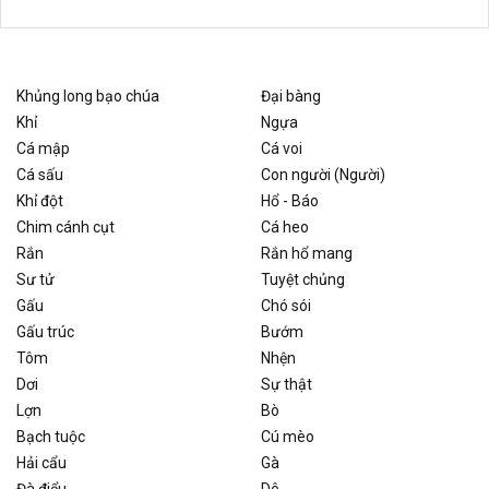
Khủng long bạo chúa
Đại bàng
Khỉ
Ngựa
Cá mập
Cá voi
Cá sấu
Con người (Người)
Khỉ đột
Hổ - Báo
Chim cánh cụt
Cá heo
Rắn
Rắn hổ mang
Sư tử
Tuyệt chủng
Gấu
Chó sói
Gấu trúc
Bướm
Tôm
Nhện
Dơi
Sự thật
Lợn
Bò
Bạch tuộc
Cú mèo
Hải cẩu
Gà
Đà điểu
Dê