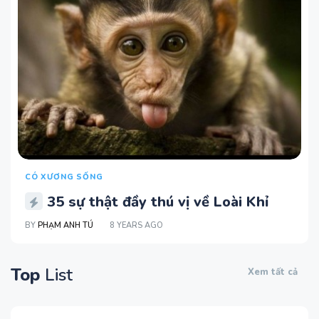
CÓ XƯƠNG SỐNG
35 sự thật đầy thú vị về Loài Khỉ
BY
PHẠM ANH TÚ
8 YEARS AGO
Top
List
Xem tất cả