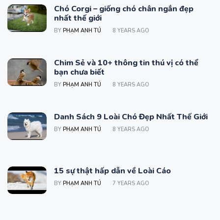
Chó Corgi – giống chó chân ngắn đẹp
nhất thế giới
BY
PHẠM ANH TÚ
8 YEARS AGO
Chim Sẻ và 10+ thông tin thú vị có thể
bạn chưa biết
BY
PHẠM ANH TÚ
8 YEARS AGO
Danh Sách 9 Loài Chó Đẹp Nhất Thế Giới
BY
PHẠM ANH TÚ
8 YEARS AGO
15 sự thật hấp dẫn về Loài Cáo
BY
PHẠM ANH TÚ
7 YEARS AGO