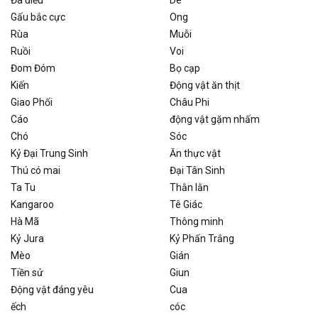
Gấu bắc cực
Ong
Rùa
Muỗi
Ruồi
Voi
Đom Đóm
Bọ cạp
Kiến
Động vật ăn thịt
Giao Phối
Châu Phi
Cáo
động vật gặm nhấm
Chó
Sóc
Kỷ Đại Trung Sinh
Ăn thực vật
Thú có mai
Đại Tân Sinh
Ta Tu
Thằn lằn
Kangaroo
Tê Giác
Hà Mã
Thông minh
Kỷ Jura
Kỷ Phấn Trắng
Mèo
Gián
Tiền sử
Giun
Động vật đáng yêu
Cua
ếch
cóc