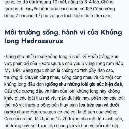
trung, có độ dài khoảng 10 mét, nặng từ 3-4 tấn. Chúng
thường di chuyển bằng bốn chi nhưng có thể đứng vững
bằng 2 chi sau để phụ vụ quá trình kiếm ăn ở tầm cao.
Môi trường sống, hành vi của Khủng
long Hadrosaurus
Giống như nhiều loài khủng long ở cuối kỷ Phấn trắng, khu
vực phân bố của Hadrosaurus chủ yếu ở vùng rừng rậm Bắc
Mỹ. Điều đáng ngạc nhiên là chúng có tính bầy đàn cao,
thường di chuyển cùng nhau, sống cùng nhau và có một con
khủng long đầu đàn (
giống như những loài gia súc hiện đại
).
Cấu trúc xương đầu và hàm của loài khủng long này không
khác gì các loài thú mỏ vịt, mặc dù hiện nay, phần lớn các loài
thú mỏ vịt thường sống bán thuỷ sinh (
cả trên cạn và dưới
nước
) nhưng Hadrosaurus có thể coi là tổ tiên của chúng.
Con cái có thể đẻ khoảng 15-20 trứng cho một lần sinh sản,
số trứng này sẽ được tập chung lại và bảo vệ bởi một cặp