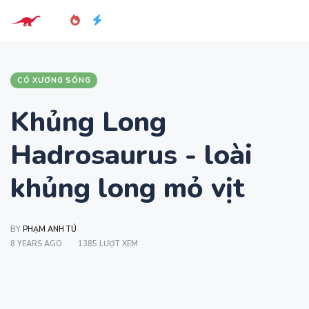
CÓ XƯƠNG SỐNG
Khủng Long
Hadrosaurus - loài
khủng long mỏ vịt
BY
PHẠM ANH TÚ
8 YEARS AGO
1385 LƯỢT XEM