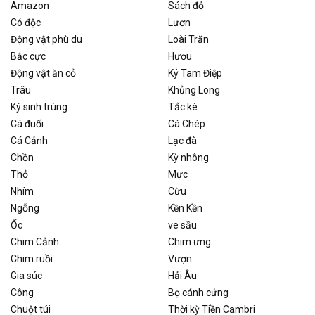
Amazon
Sách đỏ
Có độc
Lươn
Động vật phù du
Loài Trăn
Bắc cực
Hươu
Động vật ăn cỏ
Kỷ Tam Điệp
Trâu
Khủng Long
Ký sinh trùng
Tắc kè
Cá đuối
Cá Chép
Cá Cảnh
Lạc đà
Chồn
Kỳ nhông
Thỏ
Mực
Nhím
Cừu
Ngỗng
Kền Kền
Ốc
ve sầu
Chim Cảnh
Chim ưng
Chim ruồi
Vượn
Gia súc
Hải Âu
Công
Bọ cánh cứng
Chuột túi
Thời kỳ Tiền Cambri