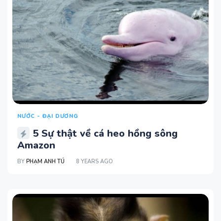
NƯỚC - ĐẠI DƯƠNG
5 Sự thật về cá heo hồng sông
Amazon
BY
PHẠM ANH TÚ
8 YEARS AGO