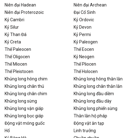
Niên đại Hadean
Niên đại Archean
Niên đại Proterozoic
Đại Cổ Sinh
Kỷ Cambri
Kỷ Ordovic
Kỷ Silur
Kỷ Devon
Kỷ Than Đá
Kỷ Permi
Kỷ Creta
Kỷ Paleogen
Thế Paleocen
Thế Eocen
Thế Oligocen
Kỷ Neogen
Thế Miocen
Thế Pliocen
Thế Pleistocen
Thế Holocen
Khủng long hông chim
Khủng long hông thằn lằn
Khủng long chân thú
Khủng long chân thằn lằn
Khủng long chân chim
Khủng long đầu diềm
Khủng long sừng
Khủng long đầu dày
Khủng long vận giáp
Khủng long phiến sừng
Khủng long bọc giáp
Thằn lằn hộ pháp
Động vật móng guốc
Động vật ăn tạp
Hổ
Linh trưởng
Kỷ Băng Hà
Chuồn chuồn