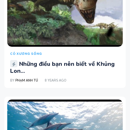
CÓ XƯƠNG SỐNG
Những điều bạn nên biết về Khủng
Lon...
BY
PHẠM ANH TÚ
8 YEARS AGO