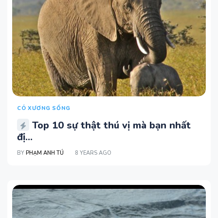
CÓ XƯƠNG SỐNG
Top 10 sự thật thú vị mà bạn nhất
đị...
BY
PHẠM ANH TÚ
8 YEARS AGO