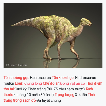
Tên thường gọi:
Hadrosaurus
Tên khoa học:
Hadrosaurus
foulkii
Loài:
Khủng long
Chế độ ăn:
Động vật ăn cỏ
Thời điểm
tồn tại:
Cuối kỷ Phấn trắng (80-75 triệu năm trước)
Kích
thước:
khoảng 10 mét (30 feet)
Trọng lượng:
3-4 tấn
Tình
trạng trong sách đỏ:
Đã tuyệt chủng