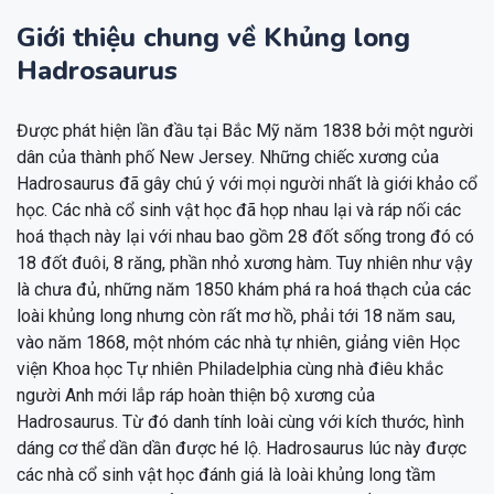
Giới thiệu chung về Khủng long
Hadrosaurus
Được phát hiện lần đầu tại Bắc Mỹ năm 1838 bởi một người
dân của thành phố New Jersey. Những chiếc xương của
Hadrosaurus đã gây chú ý với mọi người nhất là giới khảo cổ
học. Các nhà cổ sinh vật học đã họp nhau lại và ráp nối các
hoá thạch này lại với nhau bao gồm 28 đốt sống trong đó có
18 đốt đuôi, 8 răng, phần nhỏ xương hàm. Tuy nhiên như vậy
là chưa đủ, những năm 1850 khám phá ra hoá thạch của các
loài khủng long nhưng còn rất mơ hồ, phải tới 18 năm sau,
vào năm 1868, một nhóm các nhà tự nhiên, giảng viên Học
viện Khoa học Tự nhiên Philadelphia cùng nhà điêu khắc
người Anh mới lắp ráp hoàn thiện bộ xương của
Hadrosaurus. Từ đó danh tính loài cùng với kích thước, hình
dáng cơ thể dần dần được hé lộ. Hadrosaurus lúc này được
các nhà cổ sinh vật học đánh giá là loài khủng long tầm