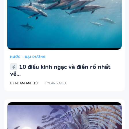
NƯỚC - ĐẠI DƯƠNG
10 điều kinh ngạc và điên rồ nhất
về...
BY
PHẠM ANH TÚ
8 YEARS AGO