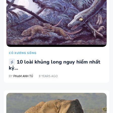
CÓ XƯƠNG SỐNG
10 loài khủng long nguy hiểm nhất
kỷ...
BY
PHẠM ANH TÚ
8 YEARS AGO