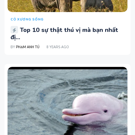
CÓ XƯƠNG SỐNG
Top 10 sự thật thú vị mà bạn nhất
đị...
BY
PHẠM ANH TÚ
8 YEARS AGO