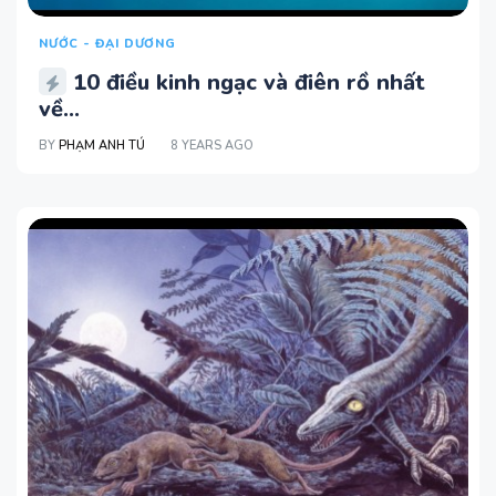
NƯỚC - ĐẠI DƯƠNG
10 điều kinh ngạc và điên rồ nhất
về...
BY
PHẠM ANH TÚ
8 YEARS AGO