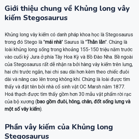
Giới thiệu chung về Khủng long vây
kiếm Stegosaurus
Khủng long vây kiếm có danh pháp khoa học là Stegosaurus
trong đó Stego là "
mái nhà
" Saurus là "
Thằn lằn
". Chúng là
loài khủng long sống trong khoảng 155-150 triệu năm trước
vào cuối kỷ Jura ở phía Tây Hoa Kỳ và Bồ Đào Nha. Bề ngoài
của Stegosaurus rất dễ nhận ra bởi hàng vây kiếm trên lưng,
hai chi trước ngắn, hai chi sau dài hơn kèm theo chiếc đuôi
dài và nâng cao lên trong không khí. Chúng là loài được tìm
thấy và đặt tên bởi nhà cổ sinh vật OC Marsh năm 1877.
Hoá thạch được tìm thấy gồm hơn 30 mẫu vật phẩm rời rạc
của bộ xương (
bao gồm đuôi, hông, chân, đốt sống lưng và
một số vây kiếm
).
Phần vây kiếm của Khủng long
Stegosaurus