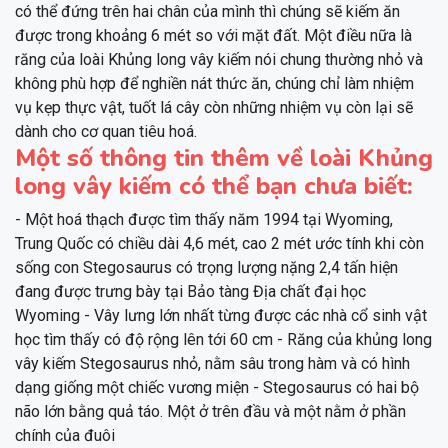
có thể đứng trên hai chân của mình thì chúng sẽ kiếm ăn
được trong khoảng 6 mét so với mặt đất. Một điều nữa là
răng của loài Khủng long vây kiếm nói chung thường nhỏ và
không phù hợp để nghiền nát thức ăn, chúng chỉ làm nhiệm
vụ kẹp thực vật, tuốt lá cây còn những nhiệm vụ còn lại sẽ
dành cho cơ quan tiêu hoá.
Một số thông tin thêm về loài Khủng
long vây kiếm có thể bạn chưa biết:
- Một hoá thạch được tìm thấy năm 1994 tại Wyoming,
Trung Quốc có chiều dài 4,6 mét, cao 2 mét ước tính khi còn
sống con Stegosaurus có trọng lượng nặng 2,4 tấn hiện
đang được trưng bày tại Bảo tàng Địa chất đại học
Wyoming - Vây lưng lớn nhất từng được các nhà cổ sinh vật
học tìm thấy có độ rộng lên tới 60 cm - Răng của khủng long
vây kiếm Stegosaurus nhỏ, nằm sâu trong hàm và có hình
dạng giống một chiếc vương miện - Stegosaurus có hai bộ
não lớn bằng quả táo. Một ở trên đầu và một nằm ở phần
chính của đuôi