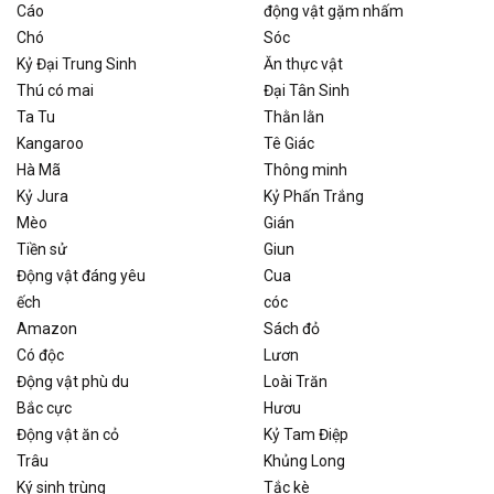
Cáo
động vật gặm nhấm
Chó
Sóc
Kỷ Đại Trung Sinh
Ăn thực vật
Thú có mai
Đại Tân Sinh
Ta Tu
Thằn lằn
Kangaroo
Tê Giác
Hà Mã
Thông minh
Kỷ Jura
Kỷ Phấn Trắng
Mèo
Gián
Tiền sử
Giun
Động vật đáng yêu
Cua
ếch
cóc
Amazon
Sách đỏ
Có độc
Lươn
Động vật phù du
Loài Trăn
Bắc cực
Hươu
Động vật ăn cỏ
Kỷ Tam Điệp
Trâu
Khủng Long
Ký sinh trùng
Tắc kè