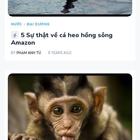
NƯỚC - ĐẠI DƯƠNG
5 Sự thật về cá heo hồng sông
Amazon
BY
PHẠM ANH TÚ
8 YEARS AGO