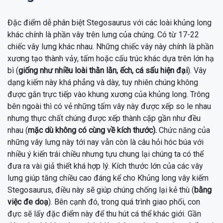
Đặc điểm dễ phân biệt Stegosaurus với các loài khủng long
khác chính là phần vây trên lưng của chúng. Có từ 17-22
chiếc vây lưng khác nhau. Những chiếc vây này chính là phần
xương tạo thành vảy, tấm hoặc cấu trúc khác dựa trên lớn hạ
bì (
giống như nhiều loài thằn lằn, ếch, cá sấu hiện đại
). Vây
dạng kiếm này khá phẳng và dày, tuy nhiên chúng không
được gắn trực tiếp vào khung xương của khủng long. Trông
bên ngoài thì có vẻ những tấm vây này được xếp so le nhau
nhưng thực chất chúng được xếp thành cặp gần như đều
nhau (
mặc dù không có cùng về kích thước).
Chức năng của
những vây lưng này tới nay vẫn còn là câu hỏi hóc búa với
nhiều ý kiến trái chiều nhưng tựu chung lại chúng ta có thể
đưa ra vài giả thiết khá hợp lý. Kích thước lớn của các vây
lưng giúp tăng chiều cao đáng kể cho Khủng long vây kiếm
Stegosaurus, điều này sẽ giúp chúng chống lại kẻ thù (
bằng
việc đe doạ
). Bên cạnh đó, trong quá trình giao phối, con
đực sẽ lấy đặc điểm này để thu hút cá thể khác giới. Gần