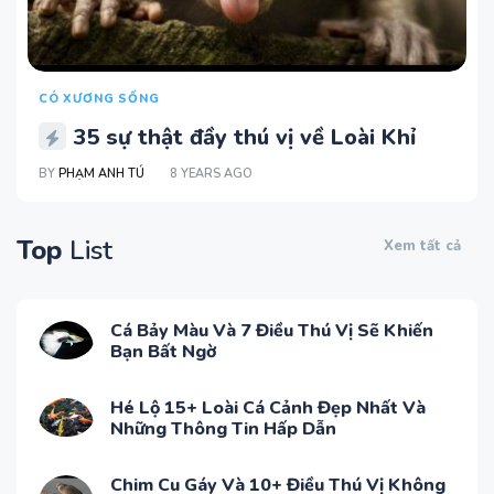
CÓ XƯƠNG SỐNG
35 sự thật đầy thú vị về Loài Khỉ
BY
PHẠM ANH TÚ
8 YEARS AGO
Top
List
Xem tất cả
Cá Bảy Màu Và 7 Điều Thú Vị Sẽ Khiến
Bạn Bất Ngờ
Hé Lộ 15+ Loài Cá Cảnh Đẹp Nhất Và
Những Thông Tin Hấp Dẫn
Chim Cu Gáy Và 10+ Điều Thú Vị Không