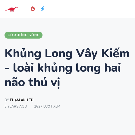
CÓ XƯƠNG SỐNG
Khủng Long Vây Kiếm
- loài khủng long hai
não thú vị
BY
PHẠM ANH TÚ
8 YEARS AGO
2627 LƯỢT XEM