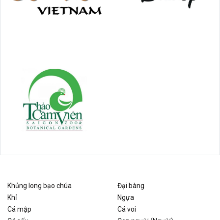
Khủng long bạo chúa
Đại bàng
Khỉ
Ngựa
Cá mập
Cá voi