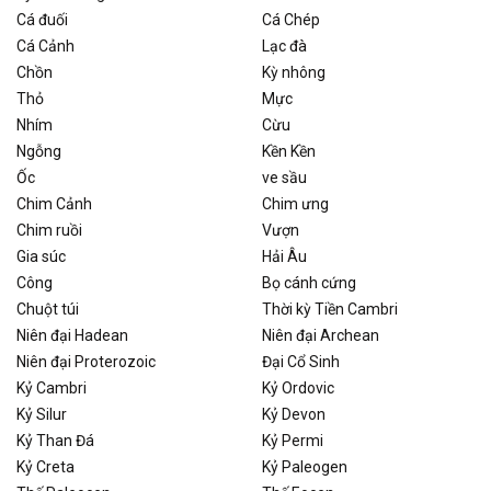
Cá đuối
Cá Chép
Cá Cảnh
Lạc đà
Chồn
Kỳ nhông
Thỏ
Mực
Nhím
Cừu
Ngỗng
Kền Kền
Ốc
ve sầu
Chim Cảnh
Chim ưng
Chim ruồi
Vượn
Gia súc
Hải Âu
Công
Bọ cánh cứng
Chuột túi
Thời kỳ Tiền Cambri
Niên đại Hadean
Niên đại Archean
Niên đại Proterozoic
Đại Cổ Sinh
Kỷ Cambri
Kỷ Ordovic
Kỷ Silur
Kỷ Devon
Kỷ Than Đá
Kỷ Permi
Kỷ Creta
Kỷ Paleogen