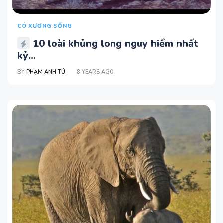
CÓ XƯƠNG SỐNG
10 loài khủng long nguy hiểm nhất
kỷ...
BY
PHẠM ANH TÚ
8 YEARS AGO