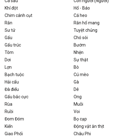
Cá sấu
Con người (Người)
Khỉ đột
Hổ - Báo
Chim cánh cụt
Cá heo
Rắn
Rắn hổ mang
Sư tử
Tuyệt chủng
Gấu
Chó sói
Gấu trúc
Bướm
Tôm
Nhện
Dơi
Sự thật
Lợn
Bò
Bạch tuộc
Cú mèo
Hải cẩu
Gà
Đà điểu
Dê
Gấu bắc cực
Ong
Rùa
Muỗi
Ruồi
Voi
Đom Đóm
Bọ cạp
Kiến
Động vật ăn thịt
Giao Phối
Châu Phi