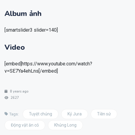
Album ảnh
[smartslider3 slider=140]
Video
[embed]https://www.youtube.com/watch?
v=SE7Ya4ehLns[/embed]
8 years ago
2627
Tuyệt chủng
Kỷ Jura
Tiền sử
Tags:
Động vật ăn cỏ
Khủng Long