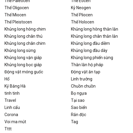
Thế Paleocen
Thế Eocen
Thế Oligocen
Kỷ Neogen
Thế Miocen
Thế Pliocen
Thế Pleistocen
Thế Holocen
Khủng long hông chim
Khủng long hông thằn lằn
Khủng long chân thú
Khủng long chân thằn lằn
Khủng long chân chim
Khủng long đầu diềm
Khủng long sừng
Khủng long đầu dày
Khủng long vận giáp
Khủng long phiến sừng
Khủng long bọc giáp
Thằn lằn hộ pháp
Động vật móng guốc
Động vật ăn tạp
Hổ
Linh trưởng
Kỷ Băng Hà
Chuồn chuồn
tinh tinh
Bọ ngựa
Travel
Tại sao
Linh cẩu
Sao biển
Corona
Rắn độc
Voi ma mút
Tag
Tttt