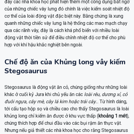
đây các nhà khoa học phát hiện thêm một công dụng bất ngờ
của những chiếc vây lưng đó chính là việc kiểm soát nhiệt độ
cơ thể của loài động vật đặc biệt này. Bằng chứng là xung
quanh những chiếc vây lưng là hệ thống các mao mạch chạy
qua các rãnh vây, đây là cách khá phổ biến với nhiều loài
động vật thời tiền sử để điều chỉnh nhiệt độ cơ thể cho phù
hợp với khí hậu khắc nghiệt bên ngoài.
Chế độ ăn của Khủng long vây kiếm
Stegosaurus
Stegosaurus là động vật ăn cỏ, chúng giống như những loài
khác ở cuối kỷ Jura khi chủ yếu ăn các
loài rêu, dương xỉ, cỏ
đuôi ngựa, cây mè, cây lá kim hoặc trái cây.
.. Từ hình dáng,
tới cấu tạo hộp sọ và chiều cao cho thấy Stegosaurus là loài
khủng long chỉ kiếm ăn được ở khu vực thấp (
khoảng 1 mét
),
chúng thích hợp để chui đầu vào các bụi rậm ăn thực vật.
Nhưng nếu giả thiết các nhà khoa học cho rằng Stegosaurus