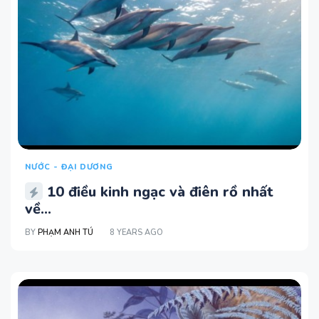
NƯỚC - ĐẠI DƯƠNG
10 điều kinh ngạc và điên rồ nhất
về...
BY
PHẠM ANH TÚ
8 YEARS AGO