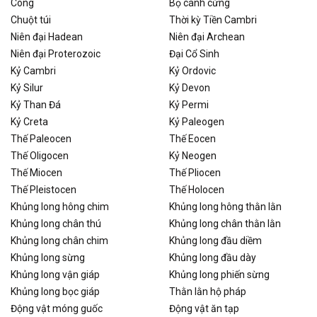
Công
Bọ cánh cứng
Chuột túi
Thời kỳ Tiền Cambri
Niên đại Hadean
Niên đại Archean
Niên đại Proterozoic
Đại Cổ Sinh
Kỷ Cambri
Kỷ Ordovic
Kỷ Silur
Kỷ Devon
Kỷ Than Đá
Kỷ Permi
Kỷ Creta
Kỷ Paleogen
Thế Paleocen
Thế Eocen
Thế Oligocen
Kỷ Neogen
Thế Miocen
Thế Pliocen
Thế Pleistocen
Thế Holocen
Khủng long hông chim
Khủng long hông thằn lằn
Khủng long chân thú
Khủng long chân thằn lằn
Khủng long chân chim
Khủng long đầu diềm
Khủng long sừng
Khủng long đầu dày
Khủng long vận giáp
Khủng long phiến sừng
Khủng long bọc giáp
Thằn lằn hộ pháp
Động vật móng guốc
Động vật ăn tạp