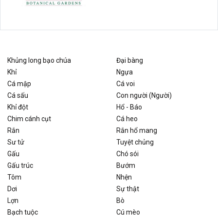
Khủng long bạo chúa
Đại bàng
Khỉ
Ngựa
Cá mập
Cá voi
Cá sấu
Con người (Người)
Khỉ đột
Hổ - Báo
Chim cánh cụt
Cá heo
Rắn
Rắn hổ mang
Sư tử
Tuyệt chủng
Gấu
Chó sói
Gấu trúc
Bướm
Tôm
Nhện
Dơi
Sự thật
Lợn
Bò
Bạch tuộc
Cú mèo