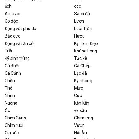
ếch
cóc
Amazon
Sách đỏ
Có độc
Lươn
Động vật phù du
Loài Trăn
Bắc cực
Hươu
Động vật ăn cỏ
Kỷ Tam Điệp
Trâu
Khủng Long
Ký sinh trùng
Tắc kè
Cá đuối
Cá Chép
Cá Cảnh
Lạc đà
Chồn
Kỳ nhông
Thỏ
Mực
Nhím
Cừu
Ngỗng
Kền Kền
Ốc
ve sầu
Chim Cảnh
Chim ưng
Chim ruồi
Vượn
Gia súc
Hải Âu