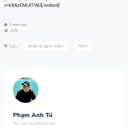
v=kBAzEMLKTWU[/embed]
8 years ago
2390
động vật gặm nhấm
Nhím
Tags:
Phạm Anh Tú
TÁC GIẢ CHUYÊN NGHIỆP