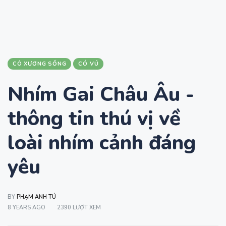
CÓ XƯƠNG SỐNG
CÓ VÚ
Nhím Gai Châu Âu -
thông tin thú vị về
loài nhím cảnh đáng
yêu
BY
PHẠM ANH TÚ
8 YEARS AGO
2390 LƯỢT XEM