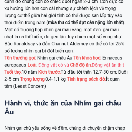
cạnh đó chúng còn có chiếc đuôi ngắn 2-3 cm. Con đực có
xu hướng lớn hơn con cái nhưng sự chênh lệch về trọng
lượng cơ thể giữa hai giới tính có thể được san lấp tùy vào
thời điểm trong năm (
mùa thu có thể đạt cân nặng lớn nhất
).
Một số trường hợp nhím gai màu vàng, mắt đen, gai màu
nhạt là cá thể hiếm, do gen lặn, tuy nhiên một số vùng như
Bắc Ronaldsay và đảo Channel, Alderney có thể có tới 25%
số lượng nhím gai bị đột biến gen.
Tên thường gọi:
Nhím gai châu Âu
Tên khoa học:
Erinaceus
europaeus
Loài:
Động vật có vú
Chế độ ăn:
Động vật ăn thịt
Tuổi thọ:
10 năm
Kích thước:
Từ đầu tới thân 12.7-30 cm; Đuôi
2-5 cm
Trọng lượng:
0,4-1,1 kg
Tình trạng sách đỏ:
Ít quan
tâm (Least Concern)
Hành vi, thức ăn của Nhím gai châu
Âu
Nhím gai chủ yếu sống về đêm, chúng di chuyển chậm chạp