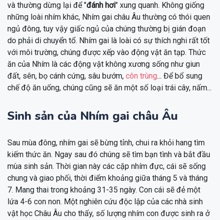
và thường dừng lại để "
đánh hơi
" xung quanh. Không giống
những loài nhím khác, Nhím gai châu Âu thường có thói quen
ngủ đông, tuy vậy giấc ngủ của chúng thường bị gián đoạn
do phải di chuyển tổ. Nhím gai là loài có sự thích nghi rất tốt
với môi trường, chúng được xếp vào động vật ăn tạp. Thức
ăn của Nhím là các động vật không xương sống như giun
đất, sên, bọ cánh cứng, sâu bướm,
côn trùng
... Để bổ sung
chế độ ăn uống, chúng cũng sẽ ăn một số loại trái cây, nấm...
Sinh sản của Nhím gai châu Âu
Sau mùa đông, nhím gai sẽ bừng tỉnh, chui ra khỏi hang tìm
kiếm thức ăn. Ngay sau đó chúng sẽ tìm bạn tình và bắt đầu
mùa sinh sản. Thời gian này các cặp nhím đực, cái sẽ sống
chung và giao phối, thời điểm khoảng giữa tháng 5 và tháng
7. Mang thai trong khoảng 31-35 ngày. Con cái sẽ đẻ một
lứa 4-6 con non. Một nghiên cứu độc lập của các nhà sinh
vật học Châu Âu cho thấy, số lượng nhím con được sinh ra ở