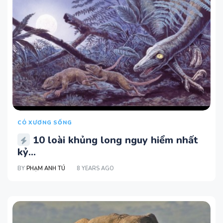
CÓ XƯƠNG SỐNG
10 loài khủng long nguy hiểm nhất
kỷ...
BY
PHẠM ANH TÚ
8 YEARS AGO