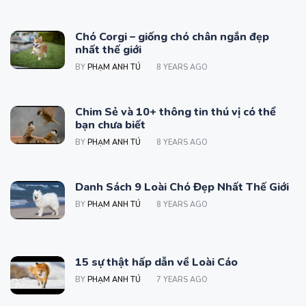
Chó Corgi – giống chó chân ngắn đẹp
nhất thế giới
BY
PHẠM ANH TÚ
8 YEARS AGO
Chim Sẻ và 10+ thông tin thú vị có thể
bạn chưa biết
BY
PHẠM ANH TÚ
8 YEARS AGO
Danh Sách 9 Loài Chó Đẹp Nhất Thế Giới
BY
PHẠM ANH TÚ
8 YEARS AGO
15 sự thật hấp dẫn về Loài Cáo
BY
PHẠM ANH TÚ
7 YEARS AGO