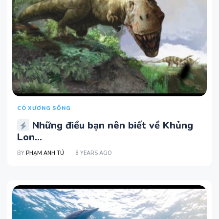
CÓ XƯƠNG SỐNG
Những điều bạn nên biết về Khủng
Lon...
BY
PHẠM ANH TÚ
8 YEARS AGO