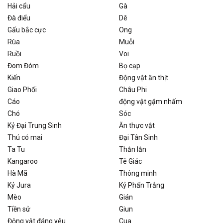
Hải cẩu
Gà
Đà điểu
Dê
Gấu bắc cực
Ong
Rùa
Muỗi
Ruồi
Voi
Đom Đóm
Bọ cạp
Kiến
Động vật ăn thịt
Giao Phối
Châu Phi
Cáo
động vật gặm nhấm
Chó
Sóc
Kỷ Đại Trung Sinh
Ăn thực vật
Thú có mai
Đại Tân Sinh
Ta Tu
Thằn lằn
Kangaroo
Tê Giác
Hà Mã
Thông minh
Kỷ Jura
Kỷ Phấn Trắng
Mèo
Gián
Tiền sử
Giun
Động vật đáng yêu
Cua