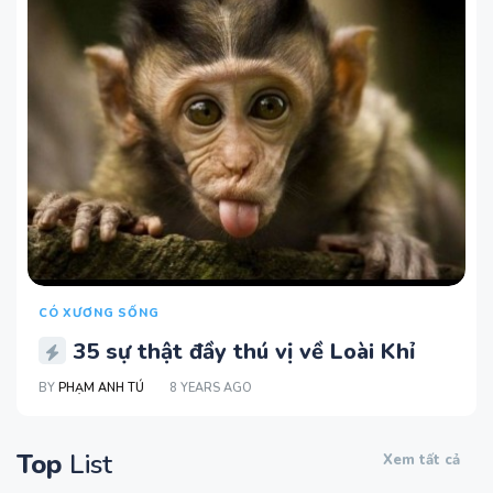
CÓ XƯƠNG SỐNG
35 sự thật đầy thú vị về Loài Khỉ
BY
PHẠM ANH TÚ
8 YEARS AGO
Top
List
Xem tất cả