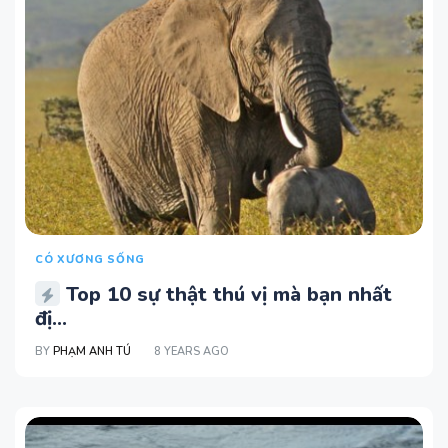
CÓ XƯƠNG SỐNG
Top 10 sự thật thú vị mà bạn nhất
đị...
BY
PHẠM ANH TÚ
8 YEARS AGO