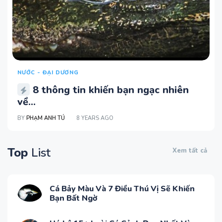
NƯỚC - ĐẠI DƯƠNG
8 thông tin khiến bạn ngạc nhiên
về...
BY
PHẠM ANH TÚ
8 YEARS AGO
Top
List
Xem tất cả
Cá Bảy Màu Và 7 Điều Thú Vị Sẽ Khiến
Bạn Bất Ngờ