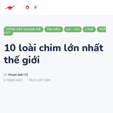
ĐỘNG VẬT HOANG DÃ
TÌM HIỂU
LẠ - VUI
CHIM
TOP
LIST
10 loài chim lớn nhất
thế giới
BY
PHẠM ANH TÚ
8 YEARS AGO
3923 LƯỢT XEM