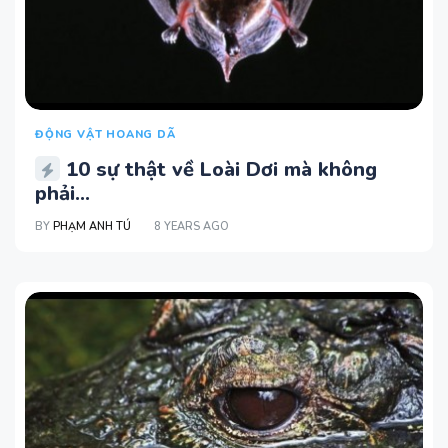
ĐỘNG VẬT HOANG DÃ
10 sự thật về Loài Dơi mà không
phải...
BY
PHẠM ANH TÚ
8 YEARS AGO