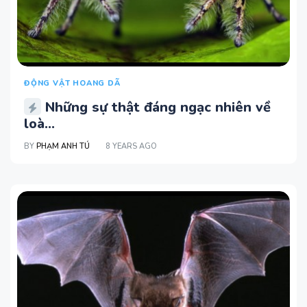
ĐỘNG VẬT HOANG DÃ
Những sự thật đáng ngạc nhiên về
loà...
BY
PHẠM ANH TÚ
8 YEARS AGO