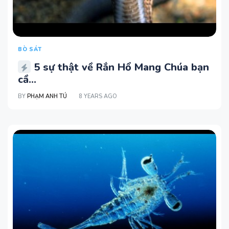
BÒ SÁT
5 sự thật về Rắn Hổ Mang Chúa bạn
cầ...
BY
PHẠM ANH TÚ
8 YEARS AGO