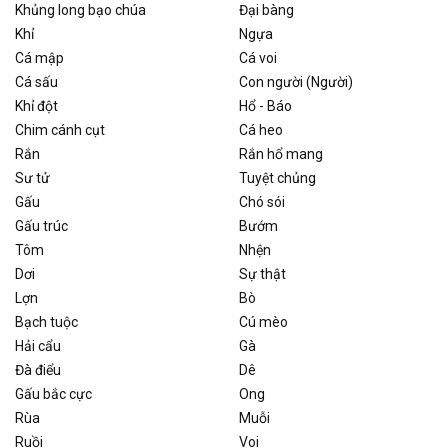
Khủng long bạo chúa
Đại bàng
Khỉ
Ngựa
Cá mập
Cá voi
Cá sấu
Con người (Người)
Khỉ đột
Hổ - Báo
Chim cánh cụt
Cá heo
Rắn
Rắn hổ mang
Sư tử
Tuyệt chủng
Gấu
Chó sói
Gấu trúc
Bướm
Tôm
Nhện
Dơi
Sự thật
Lợn
Bò
Bạch tuộc
Cú mèo
Hải cẩu
Gà
Đà điểu
Dê
Gấu bắc cực
Ong
Rùa
Muỗi
Ruồi
Voi