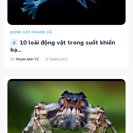
ĐỘNG VẬT HOANG DÃ
10 loài động vật trong suốt khiến
bạ...
BY
PHẠM ANH TÚ
8 YEARS AGO