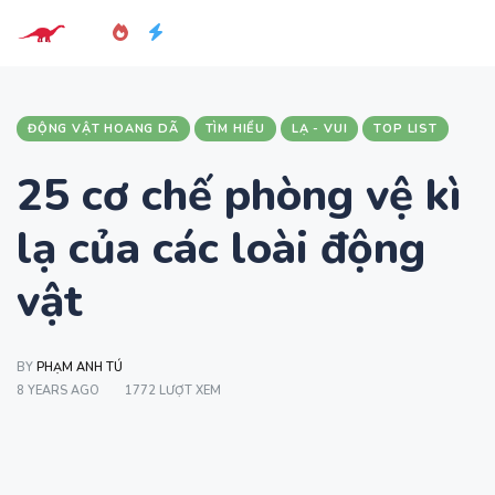
ĐỘNG VẬT HOANG DÃ
TÌM HIỂU
LẠ - VUI
TOP LIST
25 cơ chế phòng vệ kì
lạ của các loài động
vật
BY
PHẠM ANH TÚ
8 YEARS AGO
1772 LƯỢT XEM