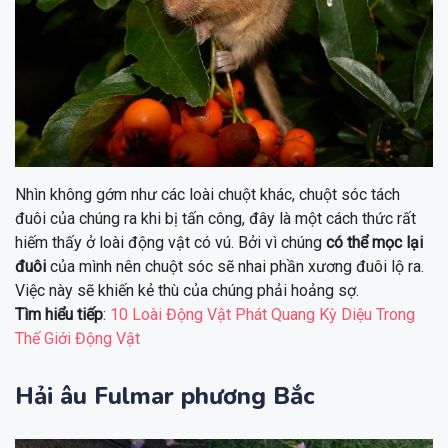
Nhìn không gớm như các loài chuột khác, chuột sóc tách
đuôi của chúng ra khi bị tấn công, đây là một cách thức rất
hiếm thấy ở loài động vật có vú. Bởi vì chúng
có thể mọc lại
đuôi
của mình nên chuột sóc sẽ nhai phần xương đuôi lộ ra.
Việc này sẽ khiến kẻ thù của chúng phải hoảng sợ.
Tìm hiểu tiếp
:
10 Loài Động Vật Phát Quang Kỳ Diệu Trong
Thế Giới Động Vật
Hải âu Fulmar phương Bắc