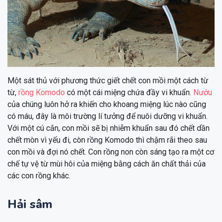
Một sát thủ với phương thức giết chết con mồi một cách từ
từ,
rồng Komodo
có một cái miệng chứa đầy vi khuẩn.
Nướu
của chúng luôn hở ra khiến cho khoang miệng lúc nào cũng
có máu, đây là môi trường lí tưởng để nuôi dưỡng vi khuẩn.
Với một cú cắn, con mồi sẽ bị nhiễm khuẩn sau đó chết dần
chết mòn vì yếu đi, còn rồng Komodo thì chậm rãi theo sau
con mồi và đợi nó chết. Con rồng non còn sáng tạo ra một cơ
chế tự vệ từ mùi hôi của miệng bằng cách ăn chất thải của
các con rồng khác.
Hải sâm