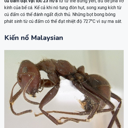
cú đấm đạt vật tốc 23 m/s
từ tư thế đứng yên, đủ để phá vỡ
kính của bể cá. Kể cả khi nó tung đòn hụt, song xung kích từ
cú đấm có thể đánh ngất địch thủ. Những bọt bong bóng
phát sinh từ cú đấm có thể đạt nhiệt độ 727°C vì sự ma sát.
Kiến nổ Malaysian