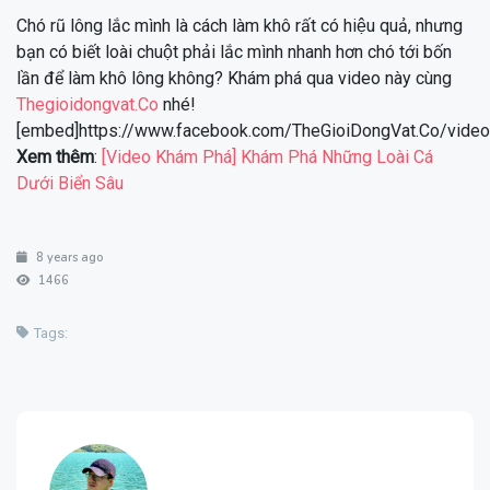
Chó rũ lông lắc mình là cách làm khô rất có hiệu quả, nhưng
bạn có biết loài chuột phải lắc mình nhanh hơn chó tới bốn
lần để làm khô lông không? Khám phá qua video này cùng
Thegioidongvat.Co
nhé!
[embed]https://www.facebook.com/TheGioiDongVat.Co/vid
Xem thêm
:
[Video Khám Phá] Khám Phá Những Loài Cá
Dưới Biển Sâu
8 years ago
1466
Tags: