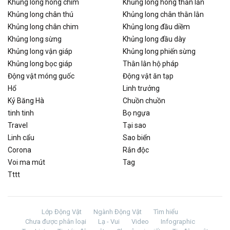
Khủng long hông chim
Khủng long hông thằn lằn
Khủng long chân thú
Khủng long chân thằn lằn
Khủng long chân chim
Khủng long đầu diềm
Khủng long sừng
Khủng long đầu dày
Khủng long vận giáp
Khủng long phiến sừng
Khủng long bọc giáp
Thằn lằn hộ pháp
Động vật móng guốc
Động vật ăn tạp
Hổ
Linh trưởng
Kỷ Băng Hà
Chuồn chuồn
tinh tinh
Bọ ngựa
Travel
Tại sao
Linh cẩu
Sao biển
Corona
Rắn độc
Voi ma mút
Tag
Tttt
Lớp Động Vật
Ngành Động Vật
Tìm hiểu
Chưa được phân loại
Lạ - Vui
Video
Infographic