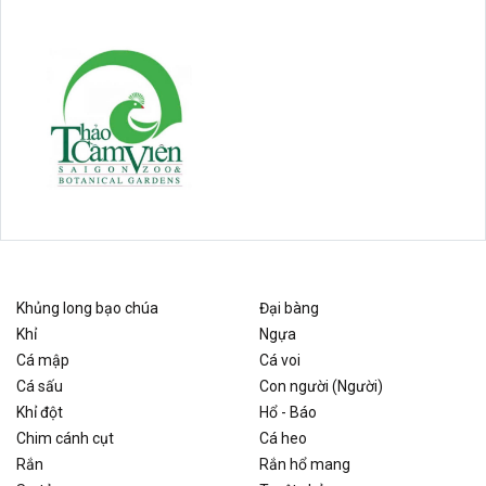
Khủng long bạo chúa
Đại bàng
Khỉ
Ngựa
Cá mập
Cá voi
Cá sấu
Con người (Người)
Khỉ đột
Hổ - Báo
Chim cánh cụt
Cá heo
Rắn
Rắn hổ mang