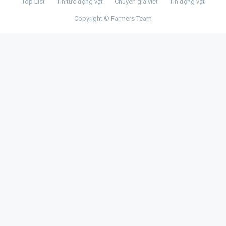
Top List
Tin tức động vật
Chuyên gia viết
Tin động vật
Copyright © Farmers Team