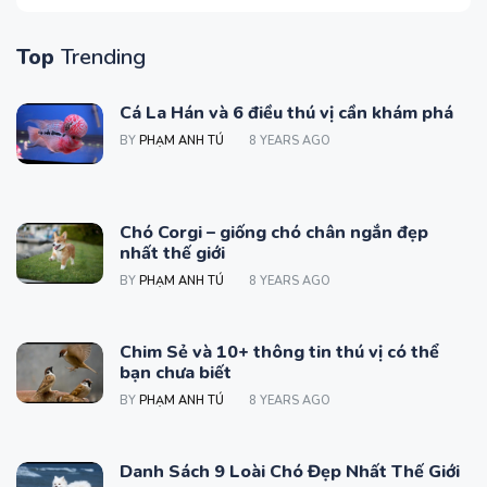
Top
Trending
Cá La Hán và 6 điều thú vị cần khám phá
BY
PHẠM ANH TÚ
8 YEARS AGO
Chó Corgi – giống chó chân ngắn đẹp
nhất thế giới
BY
PHẠM ANH TÚ
8 YEARS AGO
Chim Sẻ và 10+ thông tin thú vị có thể
bạn chưa biết
BY
PHẠM ANH TÚ
8 YEARS AGO
Danh Sách 9 Loài Chó Đẹp Nhất Thế Giới