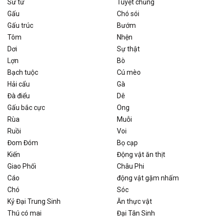
Sư tử
Tuyệt chủng
Gấu
Chó sói
Gấu trúc
Bướm
Tôm
Nhện
Dơi
Sự thật
Lợn
Bò
Bạch tuộc
Cú mèo
Hải cẩu
Gà
Đà điểu
Dê
Gấu bắc cực
Ong
Rùa
Muỗi
Ruồi
Voi
Đom Đóm
Bọ cạp
Kiến
Động vật ăn thịt
Giao Phối
Châu Phi
Cáo
động vật gặm nhấm
Chó
Sóc
Kỷ Đại Trung Sinh
Ăn thực vật
Thú có mai
Đại Tân Sinh