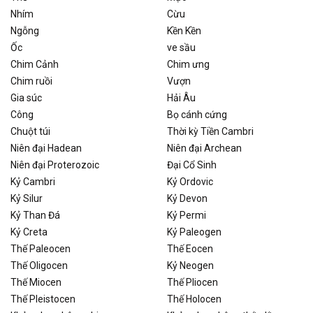
Nhím
Cừu
Ngỗng
Kền Kền
Ốc
ve sầu
Chim Cảnh
Chim ưng
Chim ruồi
Vượn
Gia súc
Hải Âu
Công
Bọ cánh cứng
Chuột túi
Thời kỳ Tiền Cambri
Niên đại Hadean
Niên đại Archean
Niên đại Proterozoic
Đại Cổ Sinh
Kỷ Cambri
Kỷ Ordovic
Kỷ Silur
Kỷ Devon
Kỷ Than Đá
Kỷ Permi
Kỷ Creta
Kỷ Paleogen
Thế Paleocen
Thế Eocen
Thế Oligocen
Kỷ Neogen
Thế Miocen
Thế Pliocen
Thế Pleistocen
Thế Holocen