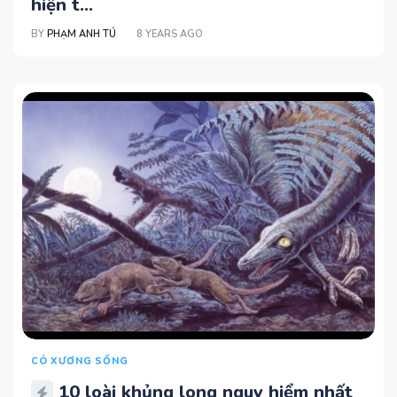
hiện t...
BY
PHẠM ANH TÚ
8 YEARS AGO
CÓ XƯƠNG SỐNG
10 loài khủng long nguy hiểm nhất