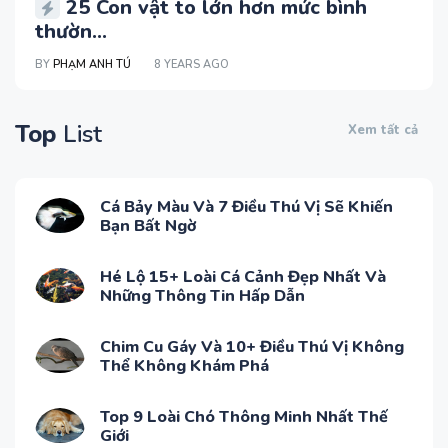
25 Con vật to lớn hơn mức bình
thườn...
BY
PHẠM ANH TÚ
8 YEARS AGO
Top
List
Xem tất cả
Cá Bảy Màu Và 7 Điều Thú Vị Sẽ Khiến
Bạn Bất Ngờ
Hé Lộ 15+ Loài Cá Cảnh Đẹp Nhất Và
Những Thông Tin Hấp Dẫn
Chim Cu Gáy Và 10+ Điều Thú Vị Không
Thể Không Khám Phá
Top 9 Loài Chó Thông Minh Nhất Thế
Giới