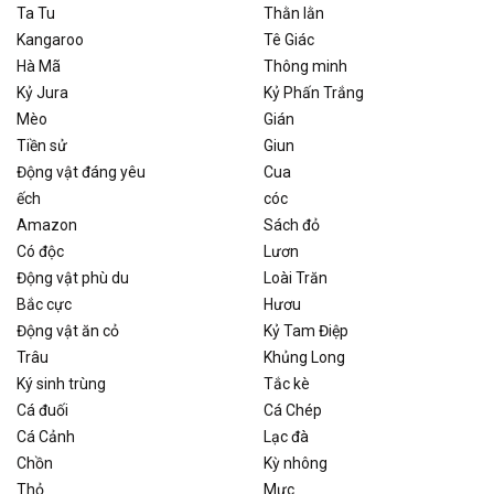
Ta Tu
Thằn lằn
Kangaroo
Tê Giác
Hà Mã
Thông minh
Kỷ Jura
Kỷ Phấn Trắng
Mèo
Gián
Tiền sử
Giun
Động vật đáng yêu
Cua
ếch
cóc
Amazon
Sách đỏ
Có độc
Lươn
Động vật phù du
Loài Trăn
Bắc cực
Hươu
Động vật ăn cỏ
Kỷ Tam Điệp
Trâu
Khủng Long
Ký sinh trùng
Tắc kè
Cá đuối
Cá Chép
Cá Cảnh
Lạc đà
Chồn
Kỳ nhông
Thỏ
Mực