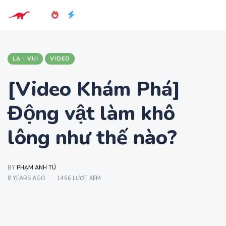
LẠ - VUI
VIDEO
[Video Khám Phá]
Động vật làm khô
lông như thế nào?
BY
PHẠM ANH TÚ
8 YEARS AGO
1466 LƯỢT XEM