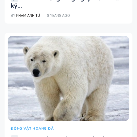
kỷ...
BY
PHẠM ANH TÚ
8 YEARS AGO
ĐỘNG VẬT HOANG DÃ