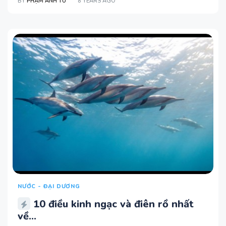
BY
PHẠM ANH TÚ
8 YEARS AGO
NƯỚC - ĐẠI DƯƠNG
10 điều kinh ngạc và điên rồ nhất
về...