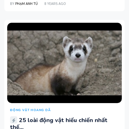
BY
PHẠM ANH TÚ
8 YEARS AGO
ĐỘNG VẬT HOANG DÃ
25 loài động vật hiếu chiến nhất
thế...