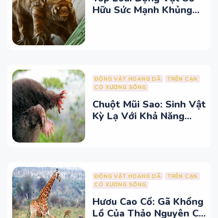
Hữu Sức Mạnh Khủng
Khiếp So Với Kích
Thước
ĐỘNG VẬT HOANG DÃ
TRÊN CẠN
CÓ XƯƠNG SỐNG
Chuột Mũi Sao: Sinh Vật
Kỳ Lạ Với Khả Năng
Siêu Phàm
ĐỘNG VẬT HOANG DÃ
TRÊN CẠN
CÓ XƯƠNG SỐNG
Hươu Cao Cổ: Gã Khổng
Lồ Của Thảo Nguyên Có