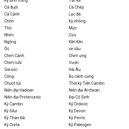
Ký sinh trùng
Tắc kè
Cá đuối
Cá Chép
Cá Cảnh
Lạc đà
Chồn
Kỳ nhông
Thỏ
Mực
Nhím
Cừu
Ngỗng
Kền Kền
Ốc
ve sầu
Chim Cảnh
Chim ưng
Chim ruồi
Vượn
Gia súc
Hải Âu
Công
Bọ cánh cứng
Chuột túi
Thời kỳ Tiền Cambri
Niên đại Hadean
Niên đại Archean
Niên đại Proterozoic
Đại Cổ Sinh
Kỷ Cambri
Kỷ Ordovic
Kỷ Silur
Kỷ Devon
Kỷ Than Đá
Kỷ Permi
Kỷ Creta
Kỷ Paleogen