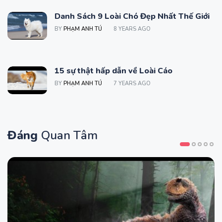
Danh Sách 9 Loài Chó Đẹp Nhất Thế Giới
BY
PHẠM ANH TÚ
8 YEARS AGO
15 sự thật hấp dẫn về Loài Cáo
BY
PHẠM ANH TÚ
7 YEARS AGO
Đáng
Quan Tâm