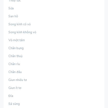
Thuỷ tức
Sứa
San hô
Song kính có vỏ
Song kính không vỏ
Vỏ một tấm
Chân bụng
Chân thuỳ
Chân rìu
Chân đầu
Giun nhiều tơ
Giun ít tơ
Đỉa
Sá sùng