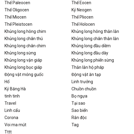
Thế Paleocen
Thế Eocen
Thế Oligocen
Kỷ Neogen
Thế Miocen
Thế Pliocen
Thế Pleistocen
Thế Holocen
Khủng long hông chim
Khủng long hông thằn lằn
Khủng long chân thú
Khủng long chân thằn lằn
Khủng long chân chim
Khủng long đầu diềm
Khủng long sừng
Khủng long đầu dày
Khủng long vận giáp
Khủng long phiến sừng
Khủng long bọc giáp
Thằn lằn hộ pháp
Động vật móng guốc
Động vật ăn tạp
Hổ
Linh trưởng
Kỷ Băng Hà
Chuồn chuồn
tinh tinh
Bọ ngựa
Travel
Tại sao
Linh cẩu
Sao biển
Corona
Rắn độc
Voi ma mút
Tag
Tttt