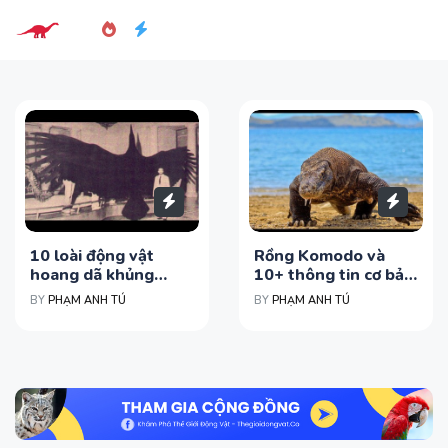
10 loài động vật
Rồng Komodo và
hoang dã khủng
10+ thông tin cơ bản
khiếp đã "may mắn"
cần biết
BY
PHẠM ANH TÚ
BY
PHẠM ANH TÚ
tuyệt chủng