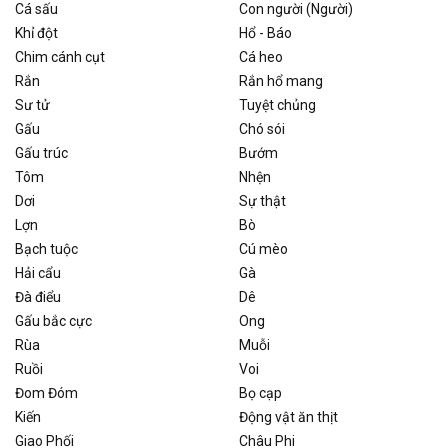
Cá sấu
Con người (Người)
Khỉ đột
Hổ - Báo
Chim cánh cụt
Cá heo
Rắn
Rắn hổ mang
Sư tử
Tuyệt chủng
Gấu
Chó sói
Gấu trúc
Bướm
Tôm
Nhện
Dơi
Sự thật
Lợn
Bò
Bạch tuộc
Cú mèo
Hải cẩu
Gà
Đà điểu
Dê
Gấu bắc cực
Ong
Rùa
Muỗi
Ruồi
Voi
Đom Đóm
Bọ cạp
Kiến
Động vật ăn thịt
Giao Phối
Châu Phi