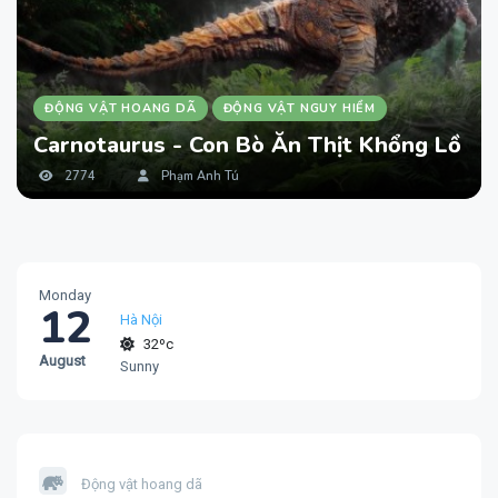
ĐỘNG VẬT HOANG DÃ
ĐỘNG VẬT NGUY HIỂM
Carnotaurus - Con Bò Ăn Thịt Khổng Lồ
2774
Phạm Anh Tú
Monday
12
Hà Nội
32ºc
August
Sunny
Động vật hoang dã