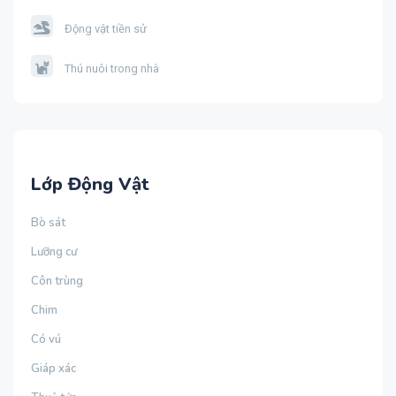
Động vật tiền sử
Thú nuôi trong nhà
Lớp Động Vật
Bò sát
Lưỡng cư
Côn trùng
Chim
Có vú
Giáp xác