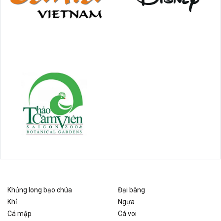
Khủng long bạo chúa
Đại bàng
Khỉ
Ngựa
Cá mập
Cá voi