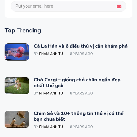
Top
Trending
Cá La Hán và 6 điều thú vị cần khám phá
BY
PHẠM ANH TÚ
8 YEARS AGO
Chó Corgi – giống chó chân ngắn đẹp
nhất thế giới
BY
PHẠM ANH TÚ
8 YEARS AGO
Chim Sẻ và 10+ thông tin thú vị có thể
bạn chưa biết
BY
PHẠM ANH TÚ
8 YEARS AGO