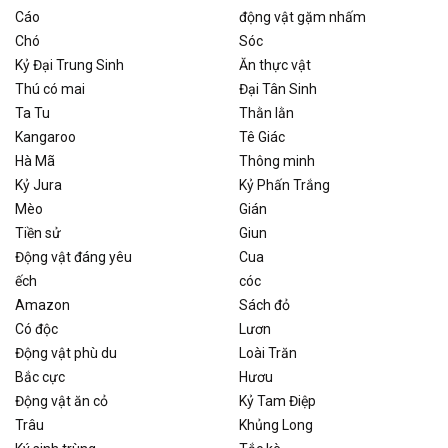
Cáo
động vật gặm nhấm
Chó
Sóc
Kỷ Đại Trung Sinh
Ăn thực vật
Thú có mai
Đại Tân Sinh
Ta Tu
Thằn lằn
Kangaroo
Tê Giác
Hà Mã
Thông minh
Kỷ Jura
Kỷ Phấn Trắng
Mèo
Gián
Tiền sử
Giun
Động vật đáng yêu
Cua
ếch
cóc
Amazon
Sách đỏ
Có độc
Lươn
Động vật phù du
Loài Trăn
Bắc cực
Hươu
Động vật ăn cỏ
Kỷ Tam Điệp
Trâu
Khủng Long