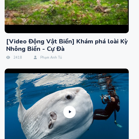
[Video Động Vật Biển] Khám phá loài Kỳ
Nhông Biển - Cự Đà
2418
Phạm Anh Tú