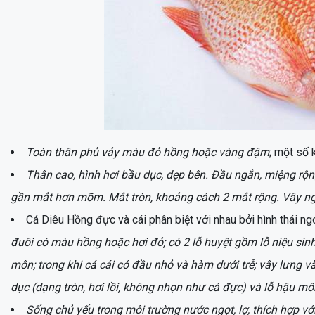
Toàn thân phủ vảy màu đỏ hồng hoặc vàng đậm
; một số 
Thân cao, hình hơi bầu dục, dẹp bên. Đầu ngắn, miệng rộ
gần mắt hơn mõm. Mắt tròn, khoảng cách 2 mắt rộng. Vây ngự
Cá Diêu Hồng đực và cái phân biệt với nhau bởi hình thái ngo
đuôi có màu hồng hoặc hơi đỏ; có 2 lỗ huyệt gồm lỗ niệu sinh
môn; trong khi cá cái có đầu nhỏ và hàm dưới trễ; vây lưng và
dục (dạng tròn, hơi lồi, không nhọn như cá đực) và lỗ hậu mô
Sống chủ yếu trong môi trường nước ngọt, lợ, thích hợp vớ