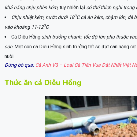
khả năng chịu phèn kém
, tuy nhiên lại
có thể thích nghi tron
0
Chịu nhiệt kém, nước dưới 18
C cá ăn kém, chậm lớn, dễ bị
0
vào khoảng 11-12
C
Cá Diêu Hồng
sinh trưởng nhanh, tốc độ lớn phụ thuộc và
sóc
. Một con cá Diêu Hồng sinh trưởng tốt sẽ đạt cân nặng c
nuôi.
Đừng bỏ qua:
Cá Anh Vũ – Loại Cá Tiến Vua Đắt Nhất Việt 
Thức ăn cá Diêu Hồng