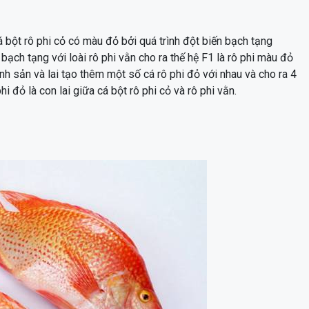
bột rô phi cỏ có màu đỏ bởi quá trình đột biến bạch tạng
 bạch tạng với loài rô phi vằn cho ra thế hệ F1 là rô phi màu đỏ
inh sản và lai tạo thêm một số cá rô phi đỏ với nhau và cho ra 4
phi đỏ là con lai giữa cá bột rô phi cỏ và rô phi vằn.