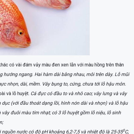
khác có vài đám vảy màu đen xen lẫn với màu hồng trên thân
ng hướng ngang. Hai hàm dài bằng nhau, môi trên dày. Lỗ mũi
c nhọn, dài, mềm. Vây bụng to, cứng, chưa tới lỗ hậu môn.
ài và lỗ huyệt.
Cá đực có đầu to và nhô cao; vây lưng và vây
 dục (với đầu thoát dạng lồi, hình nón dài và nhọn) và lỗ hậu
 vây đuôi màu tím nhạt; có 3 lỗ huyệt gồm lỗ niệu, lỗ sinh
n;
0
i nguồn nước có độ pH khoảng 6,2-7,5 và nhiệt độ là 25-35
C,