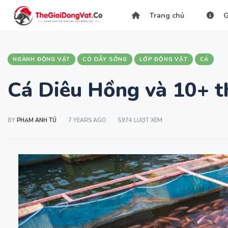
Trang chủ
G
NGÀNH ĐỘNG VẬT
CÓ DÂY SỐNG
LỚP ĐỘNG VẬT
CÁ
Cá Diêu Hồng và 10+ th
BY
PHẠM ANH TÚ
7 YEARS AGO
5974 LƯỢT XEM