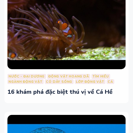
NƯỚC - ĐẠI DƯƠNG
ĐỘNG VẬT HOANG DÃ
TÌM HIỂU
NGÀNH ĐỘNG VẬT
CÓ DÂY SỐNG
LỚP ĐỘNG VẬT
CÁ
16 khám phá đặc biệt thú vị về Cá Hề