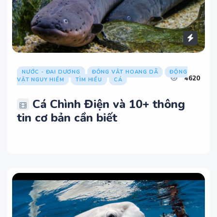
NƯỚC - ĐẠI DƯƠNG
ĐỘNG VẬT HOANG DÃ
ĐỘNG
4620
VẬT NGUY HIỂM
TÌM HIỂU
CÁ
Cá Chình Điện và 10+ thông
tin cơ bản cần biết