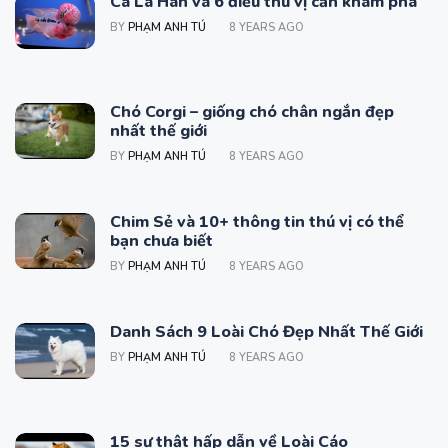
Cá La Hán và 6 điều thú vị cần khám phá
BY
PHẠM ANH TÚ
8 YEARS AGO
Chó Corgi – giống chó chân ngắn đẹp
nhất thế giới
BY
PHẠM ANH TÚ
8 YEARS AGO
Chim Sẻ và 10+ thông tin thú vị có thể
bạn chưa biết
BY
PHẠM ANH TÚ
8 YEARS AGO
Danh Sách 9 Loài Chó Đẹp Nhất Thế Giới
BY
PHẠM ANH TÚ
8 YEARS AGO
15 sự thật hấp dẫn về Loài Cáo