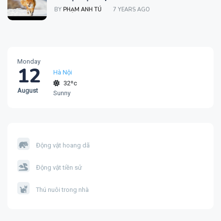
BY
PHẠM ANH TÚ
7 YEARS AGO
Monday
12
Hà Nội
32ºc
August
Sunny
Động vật hoang dã
Động vật tiền sử
Thú nuôi trong nhà