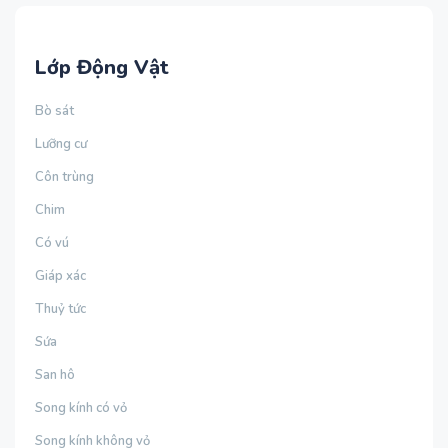
Lớp Động Vật
Bò sát
Lưỡng cư
Côn trùng
Chim
Có vú
Giáp xác
Thuỷ tức
Sứa
San hô
Song kính có vỏ
Song kính không vỏ