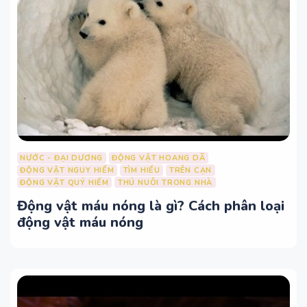
NƯỚC - ĐẠI DƯƠNG
ĐỘNG VẬT HOANG DÃ
ĐỘNG VẬT NGUY HIỂM
TÌM HIỂU
TRÊN CẠN
ĐỘNG VẬT QUÝ HIẾM
THÚ NUÔI TRONG NHÀ
Động vật máu nóng là gì? Cách phân loại
động vật máu nóng