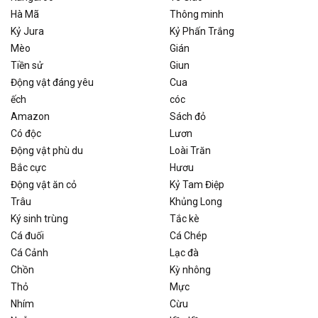
Hà Mã
Thông minh
Kỷ Jura
Kỷ Phấn Trắng
Mèo
Gián
Tiền sử
Giun
Động vật đáng yêu
Cua
ếch
cóc
Amazon
Sách đỏ
Có độc
Lươn
Động vật phù du
Loài Trăn
Bắc cực
Hươu
Động vật ăn cỏ
Kỷ Tam Điệp
Trâu
Khủng Long
Ký sinh trùng
Tắc kè
Cá đuối
Cá Chép
Cá Cảnh
Lạc đà
Chồn
Kỳ nhông
Thỏ
Mực
Nhím
Cừu