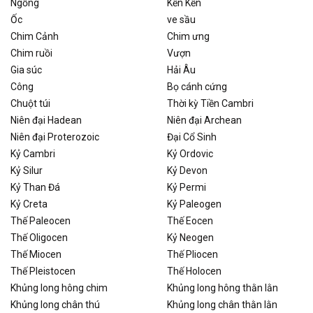
Ngỗng
Kền Kền
Ốc
ve sầu
Chim Cảnh
Chim ưng
Chim ruồi
Vượn
Gia súc
Hải Âu
Công
Bọ cánh cứng
Chuột túi
Thời kỳ Tiền Cambri
Niên đại Hadean
Niên đại Archean
Niên đại Proterozoic
Đại Cổ Sinh
Kỷ Cambri
Kỷ Ordovic
Kỷ Silur
Kỷ Devon
Kỷ Than Đá
Kỷ Permi
Kỷ Creta
Kỷ Paleogen
Thế Paleocen
Thế Eocen
Thế Oligocen
Kỷ Neogen
Thế Miocen
Thế Pliocen
Thế Pleistocen
Thế Holocen
Khủng long hông chim
Khủng long hông thằn lằn
Khủng long chân thú
Khủng long chân thằn lằn