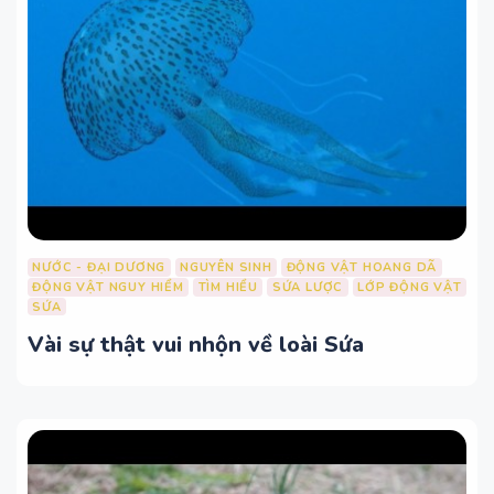
NƯỚC - ĐẠI DƯƠNG
NGUYÊN SINH
ĐỘNG VẬT HOANG DÃ
ĐỘNG VẬT NGUY HIỂM
TÌM HIỂU
SỨA LƯỢC
LỚP ĐỘNG VẬT
SỨA
Vài sự thật vui nhộn về loài Sứa