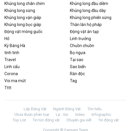
Khủng long chân chim
Khủng long đầu diềm
Khủng long sừng
Khủng long đầu dày
Khủng long vận giáp
Khủng long phiến sừng
Khủng long bọc giáp
Thằn lằn hộ pháp
Động vật móng guốc
Động vật ăn tạp
Hổ
Linh trưởng
Kỷ Băng Hà
Chuồn chuồn
tinh tinh
Bọ ngựa
Travel
Tại sao
Linh cẩu
Sao biển
Corona
Rắn độc
Voi ma mút
Tag
Tttt
Lớp Động Vật
Ngành Động Vật
Tìm hiểu
Chưa được phân loại
Lạ - Vui
Video
Infographic
Top List
Tin tức động vật
Chuyên gia viết
Tin động vật
Copyright © Farmers Team