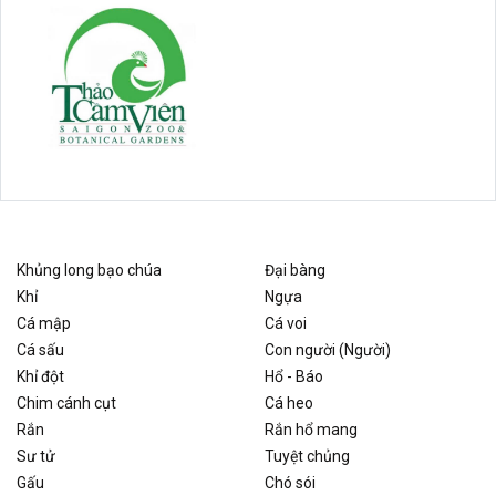
Khủng long bạo chúa
Đại bàng
Khỉ
Ngựa
Cá mập
Cá voi
Cá sấu
Con người (Người)
Khỉ đột
Hổ - Báo
Chim cánh cụt
Cá heo
Rắn
Rắn hổ mang
Sư tử
Tuyệt chủng
Gấu
Chó sói