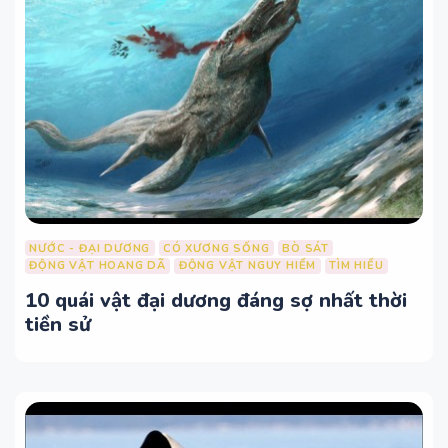
NƯỚC - ĐẠI DƯƠNG
CÓ XƯƠNG SỐNG
BÒ SÁT
ĐỘNG VẬT HOANG DÃ
ĐỘNG VẬT NGUY HIỂM
TÌM HIỂU
10 quái vật đại dương đáng sợ nhất thời
tiền sử