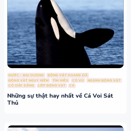
NƯỚC - ĐẠI DƯƠNG
ĐỘNG VẬT HOANG DÃ
ĐỘNG VẬT NGUY HIỂM
TÌM HIỂU
CÓ VÚ
NGÀNH ĐỘNG VẬT
CÓ DÂY SỐNG
LỚP ĐỘNG VẬT
CÁ
Những sự thật hay nhất về Cá Voi Sát
Thủ