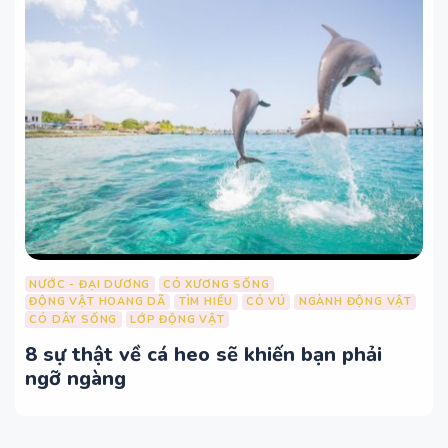
NƯỚC - ĐẠI DƯƠNG
CÓ XƯƠNG SỐNG
ĐỘNG VẬT HOANG DÃ
TÌM HIỂU
CÓ VÚ
NGÀNH ĐỘNG VẬT
CÓ DÂY SỐNG
LỚP ĐỘNG VẬT
8 sự thật về cá heo sẽ khiến bạn phải
ngỡ ngàng