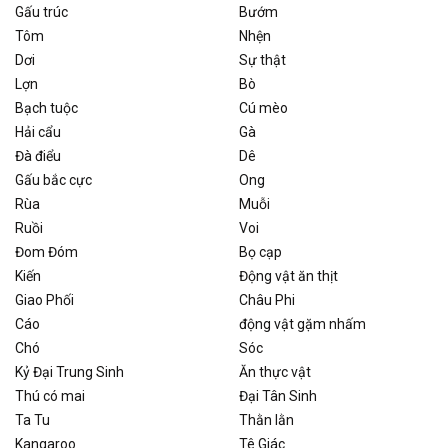
Gấu trúc
Bướm
Tôm
Nhện
Dơi
Sự thật
Lợn
Bò
Bạch tuộc
Cú mèo
Hải cẩu
Gà
Đà điểu
Dê
Gấu bắc cực
Ong
Rùa
Muỗi
Ruồi
Voi
Đom Đóm
Bọ cạp
Kiến
Động vật ăn thịt
Giao Phối
Châu Phi
Cáo
động vật gặm nhấm
Chó
Sóc
Kỷ Đại Trung Sinh
Ăn thực vật
Thú có mai
Đại Tân Sinh
Ta Tu
Thằn lằn
Kangaroo
Tê Giác