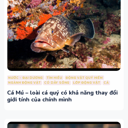
NƯỚC - ĐẠI DƯƠNG
TÌM HIỂU
ĐỘNG VẬT QUÝ HIẾM
NGÀNH ĐỘNG VẬT
CÓ DÂY SỐNG
LỚP ĐỘNG VẬT
CÁ
Cá Mú – loài cá quý có khả năng thay đổi
giới tính của chính mình