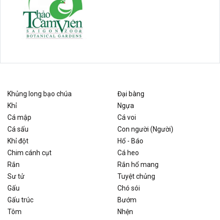
Khủng long bạo chúa
Đại bàng
Khỉ
Ngựa
Cá mập
Cá voi
Cá sấu
Con người (Người)
Khỉ đột
Hổ - Báo
Chim cánh cụt
Cá heo
Rắn
Rắn hổ mang
Sư tử
Tuyệt chủng
Gấu
Chó sói
Gấu trúc
Bướm
Tôm
Nhện