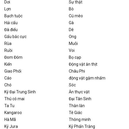
Dơi
Sự thật
Lợn
Bò
Bạch tuộc
Cú mèo
Hải cẩu
Gà
Đà điểu
Dê
Gấu bắc cực
Ong
Rùa
Muỗi
Ruồi
Voi
Đom Đóm
Bọ cạp
Kiến
Động vật ăn thịt
Giao Phối
Châu Phi
Cáo
động vật gặm nhấm
Chó
Sóc
Kỷ Đại Trung Sinh
Ăn thực vật
Thú có mai
Đại Tân Sinh
Ta Tu
Thằn lằn
Kangaroo
Tê Giác
Hà Mã
Thông minh
Kỷ Jura
Kỷ Phấn Trắng