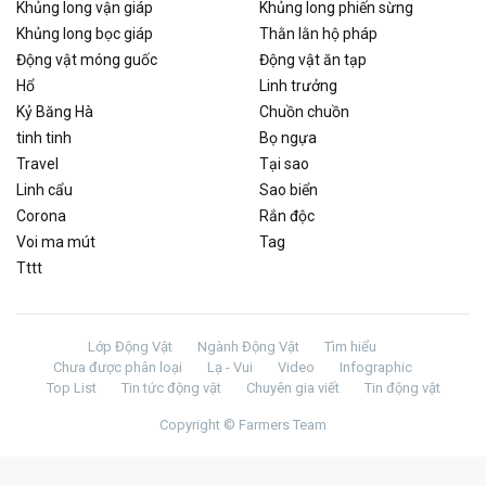
Khủng long vận giáp
Khủng long phiến sừng
Khủng long bọc giáp
Thằn lằn hộ pháp
Động vật móng guốc
Động vật ăn tạp
Hổ
Linh trưởng
Kỷ Băng Hà
Chuồn chuồn
tinh tinh
Bọ ngựa
Travel
Tại sao
Linh cẩu
Sao biển
Corona
Rắn độc
Voi ma mút
Tag
Tttt
Lớp Động Vật
Ngành Động Vật
Tìm hiểu
Chưa được phân loại
Lạ - Vui
Video
Infographic
Top List
Tin tức động vật
Chuyên gia viết
Tin động vật
Copyright © Farmers Team