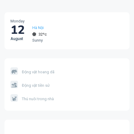
Monday
12
Hà Nội
32ºc
August
Sunny
Động vật hoang dã
Động vật tiền sử
Thú nuôi trong nhà