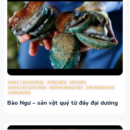
NƯỚC - ĐẠI DƯƠNG
THÂN MỀM
TÌM HIỂU
ĐỘNG VẬT QUÝ HIẾM
NGÀNH ĐỘNG VẬT
LỚP ĐỘNG VẬT
CHÂN BỤNG
Bào Ngư – sản vật quý từ đáy đại dương