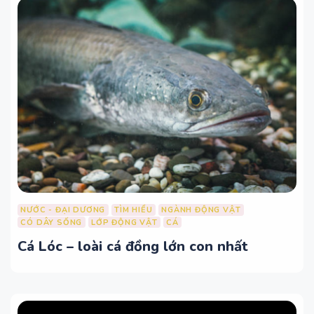
NƯỚC - ĐẠI DƯƠNG
TÌM HIỂU
NGÀNH ĐỘNG VẬT
CÓ DÂY SỐNG
LỚP ĐỘNG VẬT
CÁ
Cá Lóc – loài cá đồng lớn con nhất