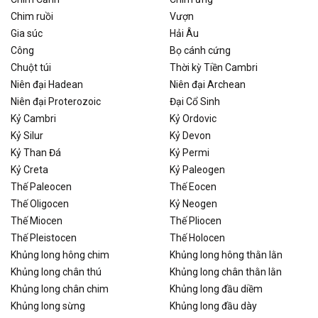
Chim ruồi
Vượn
Gia súc
Hải Âu
Công
Bọ cánh cứng
Chuột túi
Thời kỳ Tiền Cambri
Niên đại Hadean
Niên đại Archean
Niên đại Proterozoic
Đại Cổ Sinh
Kỷ Cambri
Kỷ Ordovic
Kỷ Silur
Kỷ Devon
Kỷ Than Đá
Kỷ Permi
Kỷ Creta
Kỷ Paleogen
Thế Paleocen
Thế Eocen
Thế Oligocen
Kỷ Neogen
Thế Miocen
Thế Pliocen
Thế Pleistocen
Thế Holocen
Khủng long hông chim
Khủng long hông thằn lằn
Khủng long chân thú
Khủng long chân thằn lằn
Khủng long chân chim
Khủng long đầu diềm
Khủng long sừng
Khủng long đầu dày